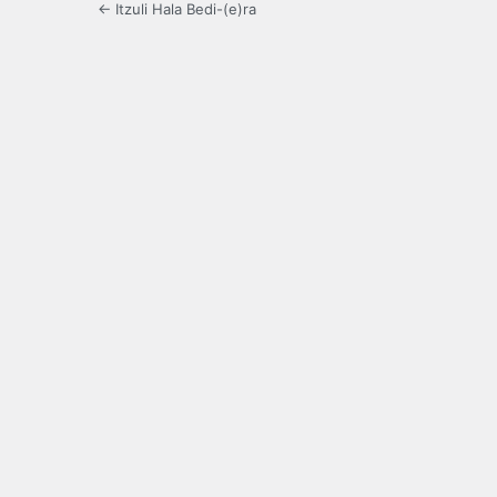
← Itzuli Hala Bedi-(e)ra