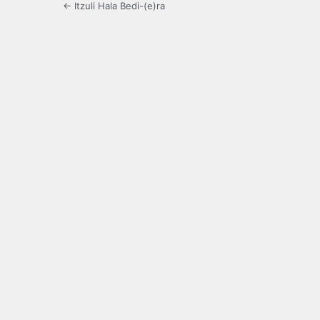
← Itzuli Hala Bedi-(e)ra