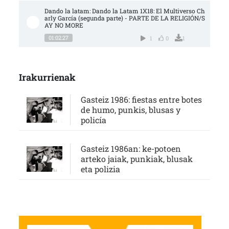
Dando la latam: Dando la Latam 1X18: El Multiverso Ch
arly García (segunda parte) - PARTE DE LA RELIGIÓN/S
AY NO MORE
01:02:27
1
0
1
Irakurrienak
Gasteiz 1986: fiestas entre botes
de humo, punkis, blusas y
policía
Gasteiz 1986an: ke-potoen
arteko jaiak, punkiak, blusak
eta polizia