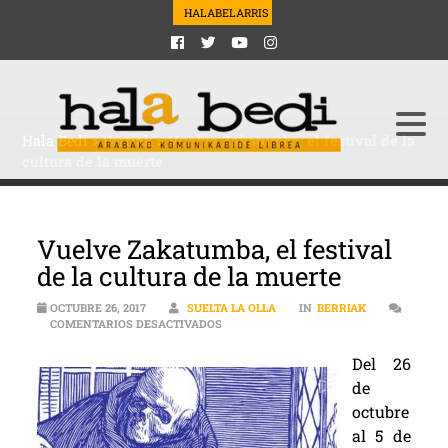
HALABELARRIS
Hala Bedi
>
Berriak
>
Vuelve Zakatumba, el festival de la
cultura de la muerte
Vuelve Zakatumba, el festival
de la cultura de la muerte
OCTUBRE 26, 2017
SUELTA LA OLLA
IN
BERRIAK
EN VUELVE ZAKATUMBA, EL FESTIVAL D
COMENTARIOS DESACTIVADOS
Del 26
de
octubre
al 5 de