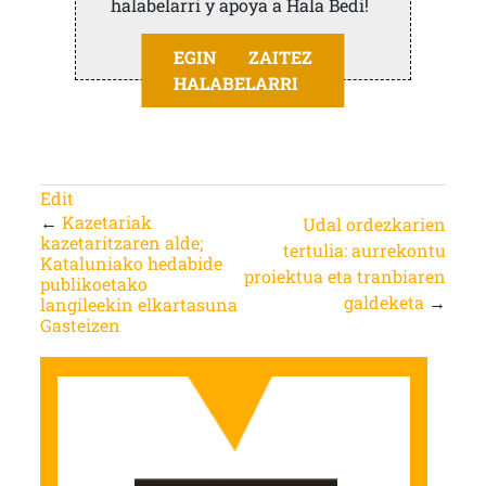
halabelarri y apoya a Hala Bedi!
EGIN ZAITEZ
HALABELARRI
Edit
←
Kazetariak
Udal ordezkarien
kazetaritzaren alde;
tertulia: aurrekontu
Kataluniako hedabide
proiektua eta tranbiaren
publikoetako
galdeketa
→
langileekin elkartasuna
Gasteizen