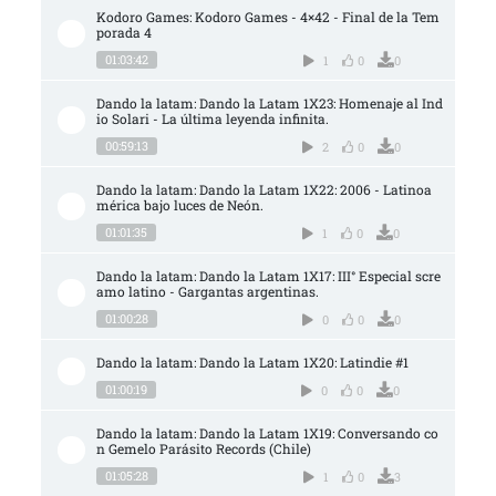
Kodoro Games: Kodoro Games - 4×42 - Final de la Tem
porada 4
01:03:42
1
0
0
Dando la latam: Dando la Latam 1X23: Homenaje al Ind
io Solari - La última leyenda infinita.
00:59:13
2
0
0
Dando la latam: Dando la Latam 1X22: 2006 - Latinoa
mérica bajo luces de Neón.
01:01:35
1
0
0
Dando la latam: Dando la Latam 1X17: III° Especial scre
amo latino - Gargantas argentinas.
01:00:28
0
0
0
Dando la latam: Dando la Latam 1X20: Latindie #1
01:00:19
0
0
0
Dando la latam: Dando la Latam 1X19: Conversando co
n Gemelo Parásito Records (Chile)
01:05:28
1
0
3