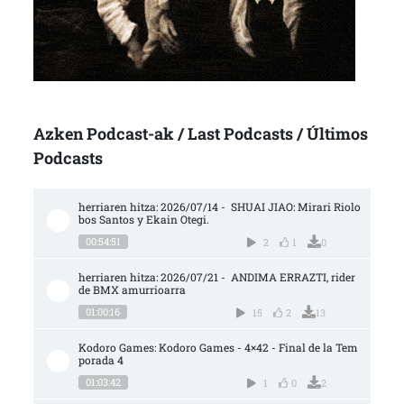
Azken Podcast-ak / Last Podcasts / Últimos
Podcasts
herriaren hitza: 2026/07/14 -  SHUAI JIAO: Mirari Riolo
bos Santos y Ekain Otegi.
00:54:51
2
1
0
herriaren hitza: 2026/07/21 -  ANDIMA ERRAZTI, rider 
de BMX amurrioarra
01:00:16
15
2
13
Kodoro Games: Kodoro Games - 4×42 - Final de la Tem
porada 4
01:03:42
1
0
2