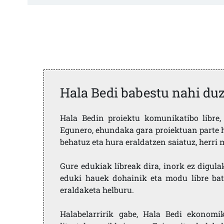
Hala Bedi babestu nahi du
Hala Bedin proiektu komunikatibo libre, 
Egunero, ehundaka gara proiektuan parte h
behatuz eta hura eraldatzen saiatuz, herr
Gure edukiak libreak dira, inork ez digula
eduki hauek dohainik eta modu libre bat
eraldaketa helburu.
Halabelarririk gabe, Hala Bedi ekonomi