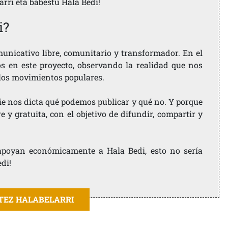
larri eta babestu Hala Bedi!
i?
nicativo libre, comunitario y transformador. En el
os en este proyecto, observando la realidad que nos
 los movimientos populares.
ie nos dicta qué podemos publicar y qué no. Y porque
 y gratuita, con el objetivo de difundir, compartir y
e apoyan económicamente a Hala Bedi, esto no sería
edi!
ITEZ HALABELARRI