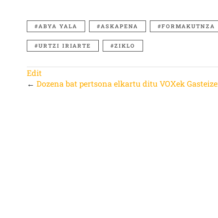
ABYA YALA
ASKAPENA
FORMAKUTNZA
URTZI IRIARTE
ZIKLO
Edit
←
Dozena bat pertsona elkartu ditu VOXek Gasteiz