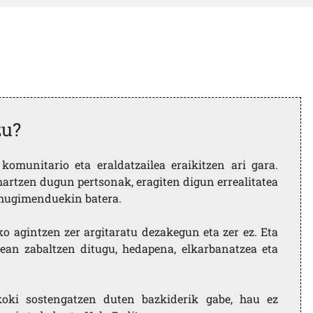
zu?
komunitario eta eraldatzailea eraikitzen ari gara.
artzen dugun pertsonak, eragiten digun errealitatea
i mugimenduekin batera.
ko agintzen zer argitaratu dezakegun eta zer ez. Eta
ean zabaltzen ditugu, hedapena, elkarbanatzea eta
koki sostengatzen duten bazkiderik gabe, hau ez