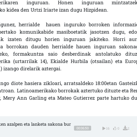
merikaren inguruan. Honen inguruan mintzatzek
o kidea den Urtzi Iriarte izan dugu Hizpidean.
igunez, herrialde hauen inguruko borroken informazi
bertako komunikabide masiboetatik jasotzen dugu, edo
ak izaten ditugu horien inguruan jakiteko. Horri aur
eta borrokan dauden herrialde hauen inguruan sakona
zeko, formakuntza saio desberdinak antolatuko dituz
rika (urtarrilak 14), Ekialde Hurbila (otsailan) eta Euro
 izango direlarik aztergai.
ngo diote hasiera zikloari, arratsaldeko 18:00etan Gasteiz
troan. Latinoamerikako borrokak aztertuko dituzte eta Re
, Mery Ann Garling eta Mateo Gutierrez parte hartuko du
ken azalpen eta lanketa sakona bur
00:06:50
16
0
2