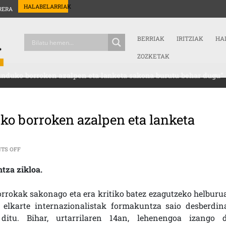
HALABELARRIAK
RERA
BERRIAK
IRITZIAK
HA
ZOZKETAK
Munduko borroken azalpen eta lanketa sakona burutu behar dugu”
uko borroken azalpen eta lanketa
ON URTZI IRIARTE (ASKAPENA): “MUNDUKO BORROKEN AZALPEN ETA L
TS OFF
tza zikloa.
rrokak sakonago eta era kritiko batez ezagutzeko helburua
elkarte internazionalistak formakuntza saio desberdin
 ditu. Bihar, urtarrilaren 14an, lehenengoa izango d