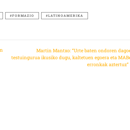
FORMAZIO
LATINOAMERIKA
en
Martin Mantxo: “Urte baten ondoren dago
testuingurua ikusiko dugu, kaltetuen egoera eta MAB
erronkak aztertuz”