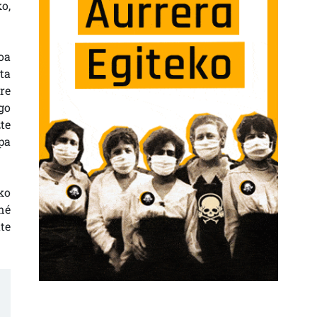
o,
oa
ta
re
go
te
pa
ko
né
te