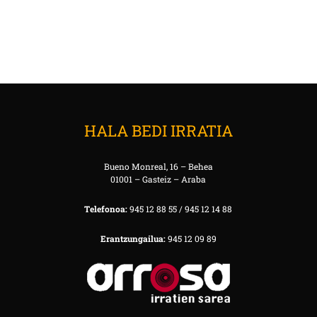
HALA BEDI IRRATIA
Bueno Monreal, 16 – Behea
01001 – Gasteiz – Araba
Telefonoa:
945 12 88 55 / 945 12 14 88
Erantzungailua:
945 12 09 89