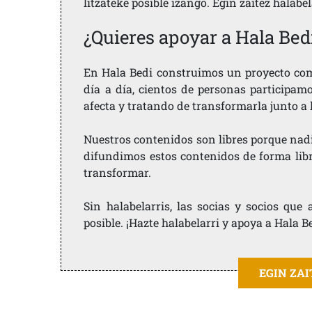
litzateke posible izango. Egin zaitez halabe
¿Quieres apoyar a Hala Bed
En Hala Bedi construimos un proyecto comu
día a día, cientos de personas participam
afecta y tratando de transformarla junto a
Nuestros contenidos son libres porque nad
difundimos estos contenidos de forma libre
transformar.
Sin halabelarris, las socias y socios qu
posible. ¡Hazte halabelarri y apoya a Hala B
EGIN ZA