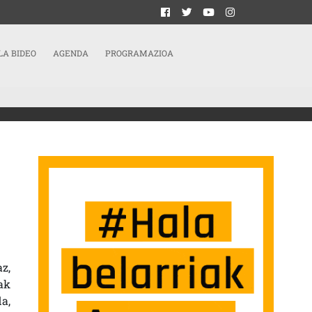
LA BIDEO
AGENDA
PROGRAMAZIOA
ANKETA SAKONA BURUTU BEHAR DUGU”
z,
ak
a,