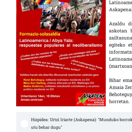
Latinoa
Askapenak
Azaldu d
askotan 
zailtasun
egiteko 
informat
Latinoame
(martxoan)
Bihar ema
Amaia Zen
Behoteguy
horretan.
Hizpidea: Urtzi Iriarte (Askapena): "Munduko borro
utu behar dugu" 