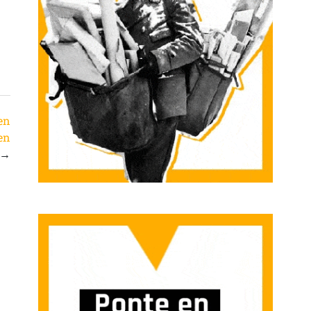
en
en
→