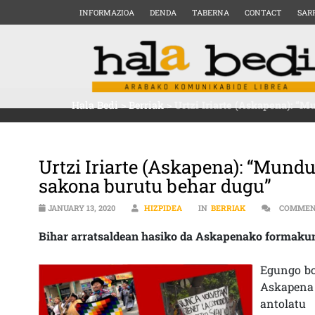
INFORMAZIOA
DENDA
TABERNA
CONTACT
SAR
Hala Bedi
>
Berriak
>
Urtzi Iriarte (Askapena): “
Urtzi Iriarte (Askapena): “Mund
sakona burutu behar dugu”
JANUARY 13, 2020
HIZPIDEA
IN
BERRIAK
COMMEN
Bihar arratsaldean hasiko da Askapenako formakun
Egungo bo
Askapena 
antolatu