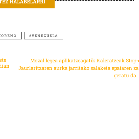
ITEZ HALABELARRI
MORENO
VENEZUELA
ste
Mozal legea aplikatzeagatik Kaleratzeak Stop-
dian
Jaurlaritzaren aurka jarritako salaketa epaiaren za
geratu da.