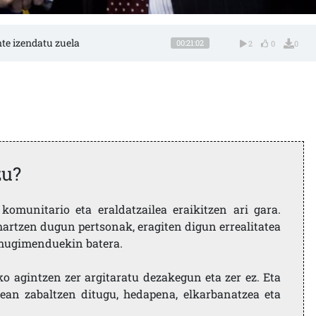
te izendatu zuela
00:21:02
2
0
0
zu?
komunitario eta eraldatzailea eraikitzen ari gara.
artzen dugun pertsonak, eragiten digun errealitatea
i mugimenduekin batera.
ko agintzen zer argitaratu dezakegun eta zer ez. Eta
ean zabaltzen ditugu, hedapena, elkarbanatzea eta