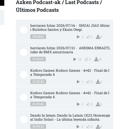
Azken Podcast-ak / Last Podcasts /
Últimos Podcasts
herriaren hitza: 2026/07/14 -  SHUAI JIAO: Mirar
i Riolobos Santos y Ekain Otegi.
00:54:51
2
1
0
herriaren hitza: 2026/07/21 -  ANDIMA ERRAZTI, 
rider de BMX amurrioarra
01:00:16
15
2
13
Kodoro Games: Kodoro Games - 4×42 - Final de l
a Temporada 4
01:03:42
1
0
2
Kodoro Games: Kodoro Games - 4×42 - Final de l
a Temporada 4
01:03:42
1
0
0
Dando la latam: Dando la Latam 1X23: Homenaje 
al Indio Solari - La última leyenda infinita.
00:59:13
2
0
0