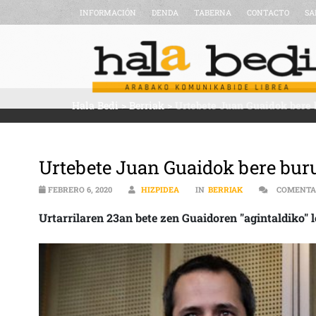
INFORMACIÓN
DENDA
TABERNA
CONTACTO
SA
Hala Bedi
>
Berriak
>
Urtebete Juan Guaidok bere 
Urtebete Juan Guaidok bere buru
FEBRERO 6, 2020
HIZPIDEA
IN
BERRIAK
COMENTA
Urtarrilaren 23an bete zen Guaidoren "agintaldiko" 