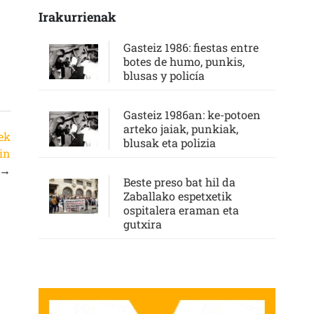
Irakurrienak
Gasteiz 1986: fiestas entre
botes de humo, punkis,
blusas y policía
Gasteiz 1986an: ke-potoen
arteko jaiak, punkiak,
ek
blusak eta polizia
in
→
Beste preso bat hil da
Zaballako espetxetik
ospitalera eraman eta
gutxira