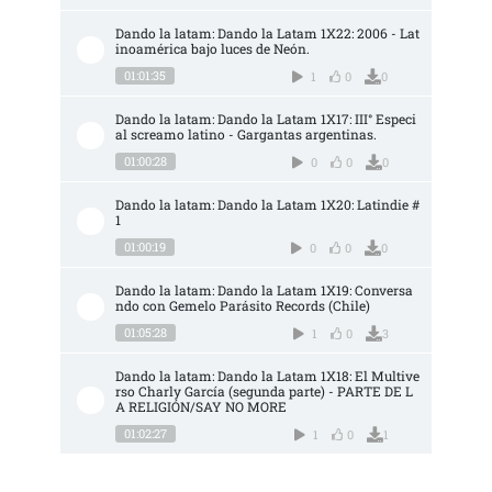
Dando la latam: Dando la Latam 1X22: 2006 - Lat
inoamérica bajo luces de Neón.
01:01:35
1
0
0
Dando la latam: Dando la Latam 1X17: III° Especi
al screamo latino - Gargantas argentinas.
01:00:28
0
0
0
Dando la latam: Dando la Latam 1X20: Latindie #
1
01:00:19
0
0
0
Dando la latam: Dando la Latam 1X19: Conversa
ndo con Gemelo Parásito Records (Chile)
01:05:28
1
0
3
Dando la latam: Dando la Latam 1X18: El Multive
rso Charly García (segunda parte) - PARTE DE L
A RELIGIÓN/SAY NO MORE
01:02:27
1
0
1