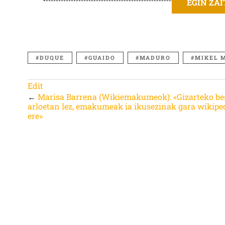
EGIN ZA
DUQUE
GUAIDO
MADURO
MIKEL 
Edit
←
Marisa Barrena (Wikiemakumeok): «Gizarteko be
arloetan lez, emakumeak ia ikusezinak gara wikipe
ere»