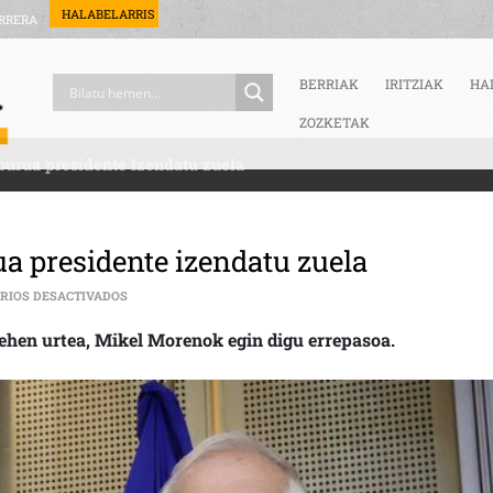
HALABELARRIS
RRERA
BERRIAK
IRITZIAK
HA
ZOZKETAK
burua presidente izendatu zuela
a presidente izendatu zuela
EN URTEBETE JUAN GUAIDOK BERE BURUA PRESIDENTE IZ
RIOS DESACTIVADOS
lehen urtea, Mikel Morenok egin digu errepasoa.