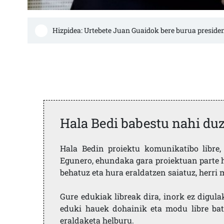
Hizpidea: Urtebete Juan Guaidok bere burua presiden
Hala Bedi babestu nahi du
Hala Bedin proiektu komunikatibo libre, 
Egunero, ehundaka gara proiektuan parte h
behatuz eta hura eraldatzen saiatuz, herr
Gure edukiak libreak dira, inork ez digula
eduki hauek dohainik eta modu libre bat
eraldaketa helburu.