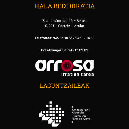
HALA BEDI IRRATIA
Bueno Monreal, 16 – Behea
01001 – Gasteiz – Araba
Telefonoa:
945 12 88 55 / 945 12 14 88
Erantzungailua:
945 12 09 89
LAGUNTZAILEAK