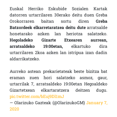
Euskal Herriko Eskubide Sozialen Kartak
datorren urtarrilaren 30erako deitu duen Greba
Orokorraren baitan sortu diren
Greba
Batzordeek elkarretaratzea deitu dute
arratsalde
honetarako azken lan heriotza salatzeko.
Hegoladeko Gizarte Etxearen aurrean,
arratsaldeko 19:00etan,
elkartuko dira
urtarrilaren 2koa azken lan istripua izan dadin
aldarrikatzeko.
Aurreko astean prekarietateak beste bizitza bat
eraman zuen hori salatzeko asmoz, gaur,
urtarrilak 7, arratsaldeko 19:00etan Hegoaldeko
Gizartetxean elkartaratzera deitzen dugu.
pic.twitter.com/bEuj9Dl1mJ
— Olarizuko Gazteak (@OlarizukoGM)
January 7,
2020