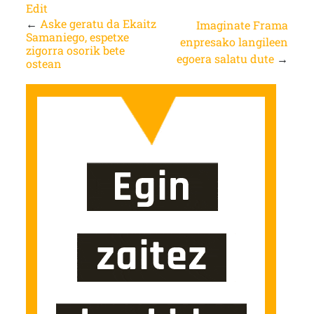
Edit
←
Aske geratu da Ekaitz
Imaginate Frama
Samaniego, espetxe
enpresako langileen
zigorra osorik bete
egoera salatu dute
→
ostean