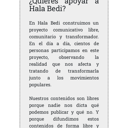
¿Quieres apoyar a
Hala Bedi?
En Hala Bedi construimos un
proyecto comunicativo libre,
comunitario y transformador.
En el día a día, cientos de
personas participamos en este
proyecto, observando la
realidad que nos afecta y
tratando de transformarla
junto a los movimientos
populares.
Nuestros contenidos son libres
porque nadie nos dicta qué
podemos publicar y qué no. Y
porque difundimos estos
contenidos de forma libre y