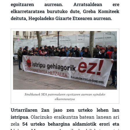
egoitzaren aurrean. Arratsaldean ere
elkarretaratzea burutuko dute, Greba Komiteek
deituta, Hegoladeko Gizarte Etxearen aurrean.
Sindikatuek SEA patronalaren egoitzaren aurrean egindako
elkarretaratzea
Urtarrilaren 2an
jaso zen urteko lehen lan
istripua
. Olarizuko eraikuntza batean lanean ari
zela
54 urteko behargina aldamiotik erori eta