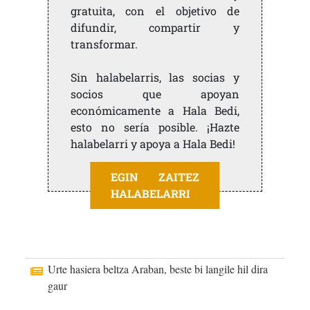
gratuita, con el objetivo de
difundir, compartir y
transformar.
Sin halabelarris, las socias y
socios que apoyan
económicamente a Hala Bedi,
esto no sería posible. ¡Hazte
halabelarri y apoya a Hala Bedi!
EGIN ZAITEZ
HALABELARRI
Urte hasiera beltza Araban, beste bi langile hil dira
gaur