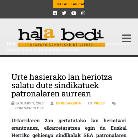
HALABELARRIAK
Hala Bedi
>
Press
>
Urte hasierako lan heriotza salatu dute
sindikatuek patronalaren aurrean
Urte hasierako lan heriotza
salatu dute sindikatuek
patronalaren aurrean
JANUARY 7, 2020
ERREDAKZIOA
IN
PRESS
ON URTE HASIERAKO LAN HERIOTZA SALATU DUTE S
COMMENTS OFF
Urtarrilaren 2an gertatutako lan heriotzari
erantzunez, elkarretaratzea egin du Euskal
Herriko gehiengo sindikalak SEA patronalaren