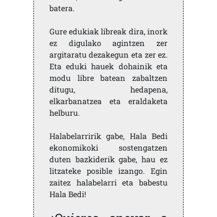
batera.
Gure edukiak libreak dira, inork
ez digulako agintzen zer
argitaratu dezakegun eta zer ez.
Eta eduki hauek dohainik eta
modu libre batean zabaltzen
ditugu, hedapena,
elkarbanatzea eta eraldaketa
helburu.
Halabelarririk gabe, Hala Bedi
ekonomikoki sostengatzen
duten bazkiderik gabe, hau ez
litzateke posible izango. Egin
zaitez halabelarri eta babestu
Hala Bedi!