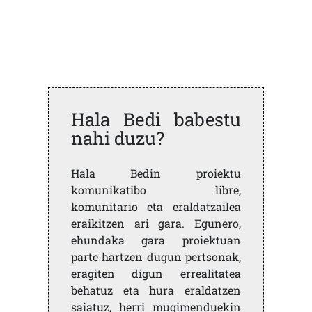
Hala Bedi babestu
nahi duzu?
Hala Bedin proiektu
komunikatibo libre,
komunitario eta eraldatzailea
eraikitzen ari gara. Egunero,
ehundaka gara proiektuan
parte hartzen dugun pertsonak,
eragiten digun errealitatea
behatuz eta hura eraldatzen
saiatuz, herri mugimenduekin