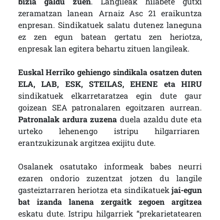
bizia galdu zuen
. Langileak hilabete gutxi
zeramatzan lanean Arnaiz Asc 21 eraikuntza
enpresan. Sindikatuek salatu dutenez laneguna
ez zen egun batean gertatu zen heriotza,
enpresak lan egitera behartu zituen langileak.
Euskal Herriko gehiengo sindikala osatzen duten
ELA, LAB, ESK, STEILAS, EHENE eta HIRU
sindikatuek elkarretaratzea egin dute gaur
goizean SEA patronalaren egoitzaren aurrean.
Patronalak ardura zuzena
duela azaldu dute eta
urteko lehenengo istripu hilgarriaren
erantzukizunak argitzea exijitu dute.
Osalanek osatutako informeak babes neurri
ezaren ondorio zuzentzat jotzen du langile
gasteiztarraren heriotza eta sindikatuek
jai-egun
bat izanda lanena zergaitk zegoen argitzea
eskatu dute. Istripu hilgarriek “prekarietatearen