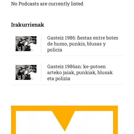
No Podcasts are currently listed
Irakurrienak
Gasteiz 1986: fiestas entre botes
de humo, punkis, blusas y
policía
Gasteiz 1986an: ke-potoen
arteko jaiak, punkiak, blusak
eta polizia