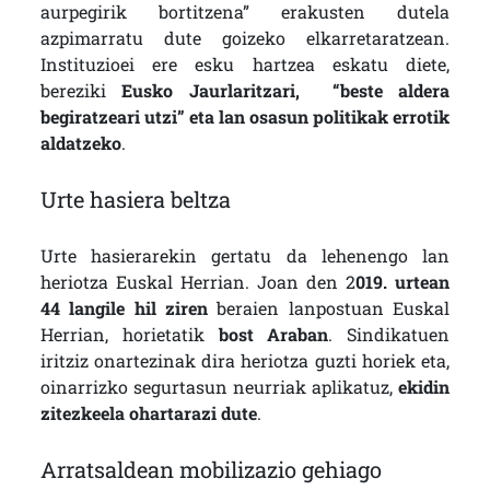
aurpegirik bortitzena” erakusten dutela
azpimarratu dute goizeko elkarretaratzean.
Instituzioei ere esku hartzea eskatu diete,
bereziki
Eusko Jaurlaritzari, “beste aldera
begiratzeari utzi” eta lan osasun politikak errotik
aldatzeko
.
Urte hasiera beltza
Urte hasierarekin gertatu da lehenengo lan
heriotza Euskal Herrian. Joan den 2
019. urtean
44 langile hil ziren
beraien lanpostuan Euskal
Herrian, horietatik
bost Araban
. Sindikatuen
iritziz onartezinak dira heriotza guzti horiek eta,
oinarrizko segurtasun neurriak aplikatuz,
ekidin
zitezkeela ohartarazi dute
.
Arratsaldean mobilizazio gehiago