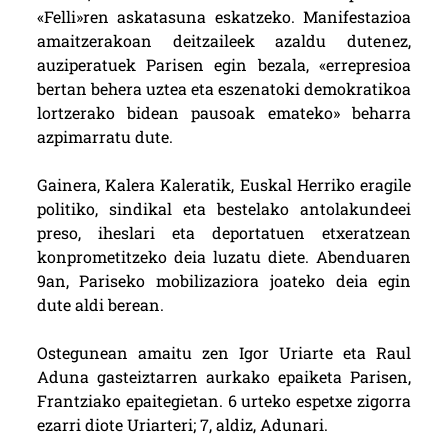
«Felli»ren askatasuna eskatzeko. Manifestazioa
amaitzerakoan deitzaileek azaldu dutenez,
auziperatuek Parisen egin bezala, «errepresioa
bertan behera uztea eta eszenatoki demokratikoa
lortzerako bidean pausoak emateko» beharra
azpimarratu dute.
Gainera, Kalera Kaleratik, Euskal Herriko eragile
politiko, sindikal eta bestelako antolakundeei
preso, iheslari eta deportatuen etxeratzean
konprometitzeko deia luzatu diete. Abenduaren
9an, Pariseko mobilizaziora joateko deia egin
dute aldi berean.
Ostegunean amaitu zen Igor Uriarte eta Raul
Aduna gasteiztarren aurkako epaiketa Parisen,
Frantziako epaitegietan. 6 urteko espetxe zigorra
ezarri diote Uriarteri; 7, aldiz, Adunari.