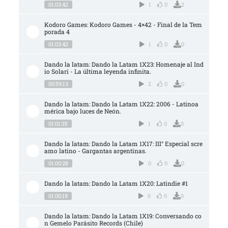
01:03:42
1
0
2
Kodoro Games: Kodoro Games - 4×42 - Final de la Tem
porada 4
01:03:42
1
0
0
Dando la latam: Dando la Latam 1X23: Homenaje al Ind
io Solari - La última leyenda infinita.
00:59:13
2
0
0
Dando la latam: Dando la Latam 1X22: 2006 - Latinoa
mérica bajo luces de Neón.
01:01:35
1
0
0
Dando la latam: Dando la Latam 1X17: III° Especial scre
amo latino - Gargantas argentinas.
01:00:28
0
0
0
Dando la latam: Dando la Latam 1X20: Latindie #1
01:00:19
0
0
0
Dando la latam: Dando la Latam 1X19: Conversando co
n Gemelo Parásito Records (Chile)