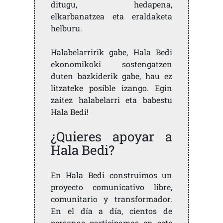
ditugu, hedapena,
elkarbanatzea eta eraldaketa
helburu.
Halabelarririk gabe, Hala Bedi
ekonomikoki sostengatzen
duten bazkiderik gabe, hau ez
litzateke posible izango. Egin
zaitez halabelarri eta babestu
Hala Bedi!
¿Quieres apoyar a
Hala Bedi?
En Hala Bedi construimos un
proyecto comunicativo libre,
comunitario y transformador.
En el día a día, cientos de
personas participamos en este