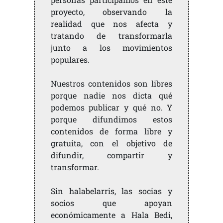
proyecto, observando la
realidad que nos afecta y
tratando de transformarla
junto a los movimientos
populares.
Nuestros contenidos son libres
porque nadie nos dicta qué
podemos publicar y qué no. Y
porque difundimos estos
contenidos de forma libre y
gratuita, con el objetivo de
difundir, compartir y
transformar.
Sin halabelarris, las socias y
socios que apoyan
económicamente a Hala Bedi,