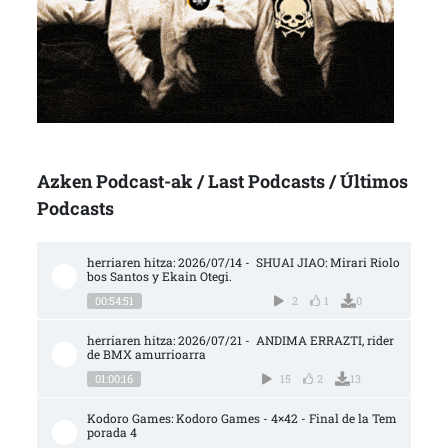
Azken Podcast-ak / Last Podcasts / Últimos
Podcasts
herriaren hitza: 2026/07/14 -  SHUAI JIAO: Mirari Riolo
bos Santos y Ekain Otegi.
00:54:51
2
1
0
herriaren hitza: 2026/07/21 -  ANDIMA ERRAZTI, rider 
de BMX amurrioarra
01:00:16
15
2
13
Kodoro Games: Kodoro Games - 4×42 - Final de la Tem
porada 4