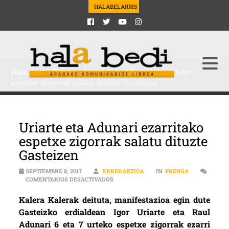
HALABELARRIS
Hala Bedi
>
Prensa
>
Uriarte eta Adunari ezarritako
espetxe zigorrak salatu dituzte Gasteizen
Uriarte eta Adunari ezarritako
espetxe zigorrak salatu dituzte
Gasteizen
SEPTIEMBRE 8, 2017
ERREDAKZIOA
IN
PRENSA
EN URIARTE ETA ADUNARI EZARRITAKO 
COMENTARIOS DESACTIVADOS
Kalera Kalerak deituta, manifestazioa egin dute
Gasteizko erdialdean Igor Uriarte eta Raul
Adunari 6 eta 7 urteko espetxe zigorrak ezarri