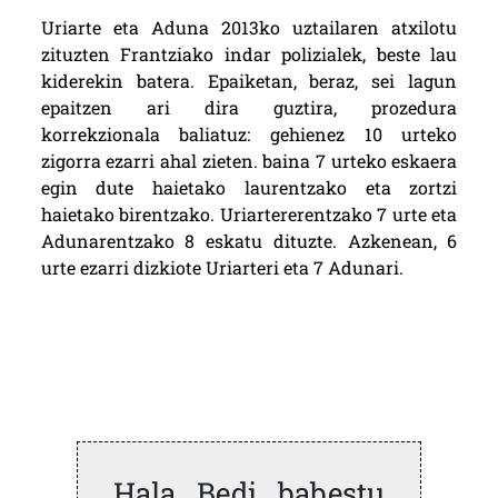
Uriarte eta Aduna 2013ko uztailaren atxilotu
zituzten Frantziako indar polizialek, beste lau
kiderekin batera. Epaiketan, beraz, sei lagun
epaitzen ari dira guztira, prozedura
korrekzionala baliatuz: gehienez 10 urteko
zigorra ezarri ahal zieten. baina 7 urteko eskaera
egin dute haietako laurentzako eta zortzi
haietako birentzako. Uriartererentzako 7 urte eta
Adunarentzako 8 eskatu dituzte. Azkenean, 6
urte ezarri dizkiote Uriarteri eta 7 Adunari.
Hala Bedi babestu