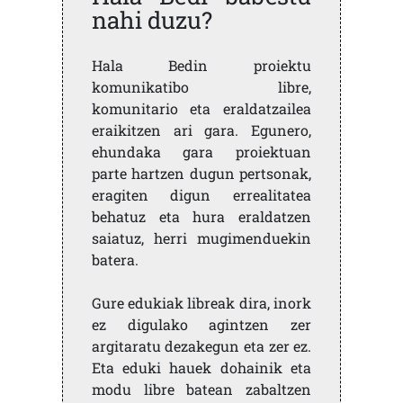
nahi duzu?
Hala Bedin proiektu
komunikatibo libre,
komunitario eta eraldatzailea
eraikitzen ari gara. Egunero,
ehundaka gara proiektuan
parte hartzen dugun pertsonak,
eragiten digun errealitatea
behatuz eta hura eraldatzen
saiatuz, herri mugimenduekin
batera.
Gure edukiak libreak dira, inork
ez digulako agintzen zer
argitaratu dezakegun eta zer ez.
Eta eduki hauek dohainik eta
modu libre batean zabaltzen