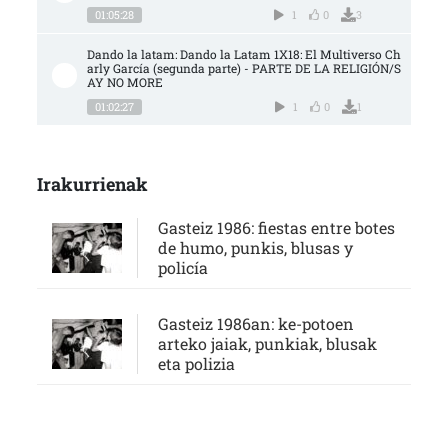
01:05:28
1
0
3
Dando la latam: Dando la Latam 1X18: El Multiverso Ch
arly García (segunda parte) - PARTE DE LA RELIGIÓN/S
AY NO MORE
01:02:27
1
0
1
Irakurrienak
Gasteiz 1986: fiestas entre botes
de humo, punkis, blusas y
policía
Gasteiz 1986an: ke-potoen
arteko jaiak, punkiak, blusak
eta polizia