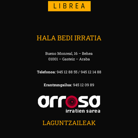
HALA BEDI IRRATIA
Bueno Monreal, 16 – Behea
01001 – Gasteiz – Araba
Telefonoa:
945 12 88 55 / 945 12 14 88
Erantzungailua:
945 12 09 89
LAGUNTZAILEAK