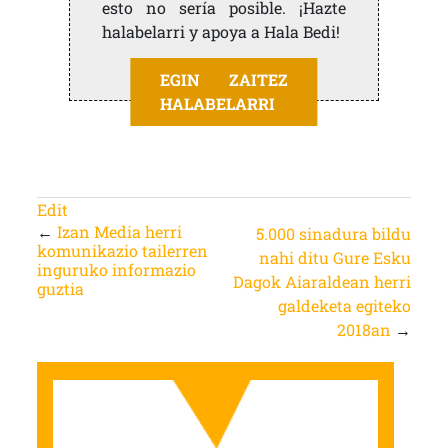
esto no sería posible. ¡Hazte
halabelarri y apoya a Hala Bedi!
EGIN ZAITEZ
HALABELARRI
Edit
←
Izan Media herri
5.000 sinadura bildu
komunikazio tailerren
nahi ditu Gure Esku
inguruko informazio
Dagok Aiaraldean herri
guztia
galdeketa egiteko
2018an
→