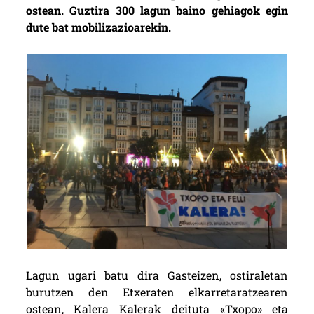
ostean. Guztira 300 lagun baino gehiagok egin
dute bat mobilizazioarekin.
Lagun ugari batu dira Gasteizen, ostiraletan
burutzen den Etxeraten elkarretaratzearen
ostean, Kalera Kalerak deituta «Txopo» eta