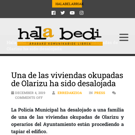
HALABELARRIAK
Hala Bedi
>
Press
>
Una de las viviendas okupadas de
Olarizu ha sido desalojada
Una de las viviendas okupadas
de Olarizu ha sido desalojada
DECEMBER 4, 2019
ERREDAKZIOA
IN
PRESS
ON UNA DE LAS VIVIENDAS OKUPADAS DE OLARIZU HA
COMMENTS OFF
La Policía Municipal ha desalojado a una familia
de una de las viviendas okupadas de Olarizu y
operarios del Ayuntamiento están procediendo a
tapiar el edifico.