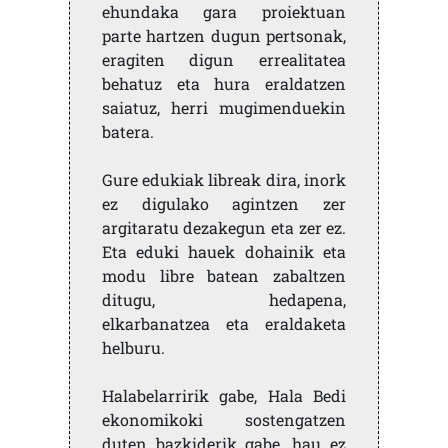
ehundaka gara proiektuan
parte hartzen dugun pertsonak,
eragiten digun errealitatea
behatuz eta hura eraldatzen
saiatuz, herri mugimenduekin
batera.
Gure edukiak libreak dira, inork
ez digulako agintzen zer
argitaratu dezakegun eta zer ez.
Eta eduki hauek dohainik eta
modu libre batean zabaltzen
ditugu, hedapena,
elkarbanatzea eta eraldaketa
helburu.
Halabelarririk gabe, Hala Bedi
ekonomikoki sostengatzen
duten bazkiderik gabe, hau ez