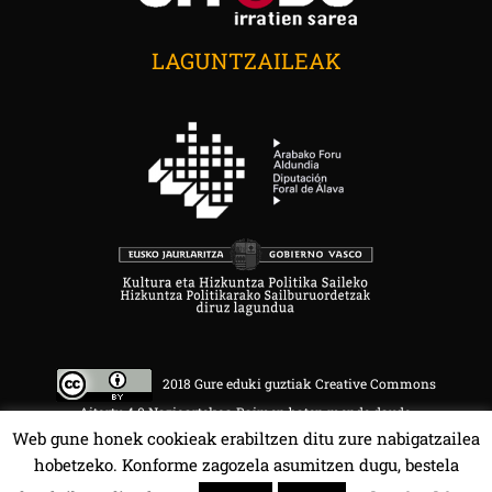
LAGUNTZAILEAK
2018 Gure eduki guztiak Creative Commons
Aitortu 4.0 Nazioartekoa Baimen baten mende daude.
Web gune honek cookieak erabiltzen ditu zure nabigatzailea
hobetzeko. Konforme zagozela asumitzen dugu, bestela