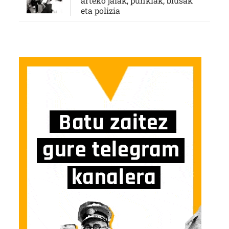
arteko jaiak, punkiak, blusak
eta polizia