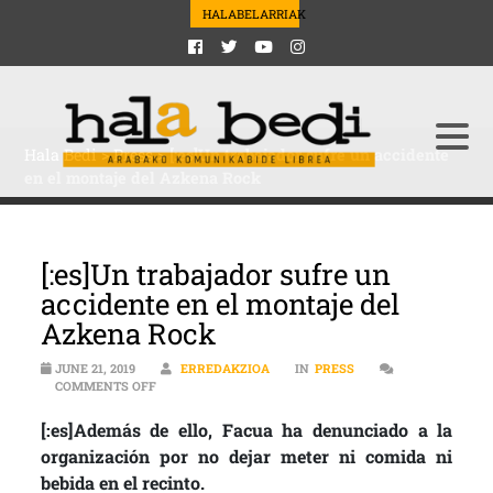
HALABELARRIAK
Hala Bedi
>
Press
>
[:es]Un trabajador sufre un accidente
en el montaje del Azkena Rock
[:es]Un trabajador sufre un
accidente en el montaje del
Azkena Rock
JUNE 21, 2019
ERREDAKZIOA
IN
PRESS
ON [:ES]UN TRABAJADOR SUFRE UN ACCIDENTE EN EL
COMMENTS OFF
[:es]Además de ello, Facua ha denunciado a la
organización por no dejar meter ni comida ni
bebida en el recinto.