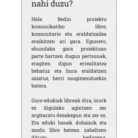
nahi duzu?
Hala Bedin proiektu
komunikatibo libre,
komunitario eta eraldatzailea
eraikitzen ari gara. Egunero,
ehundaka gara proiektuan
parte hartzen dugun pertsonak,
eragiten digun errealitatea
behatuz eta hura eraldatzen
saiatuz, herri mugimenduekin
batera.
Gure edukiak libreak dira, inork
ez digulako agintzen zer
argitaratu dezakegun eta zer ez.
Eta eduki hauek dohainik eta
modu libre batean zabaltzen
ditugu, hedapena,