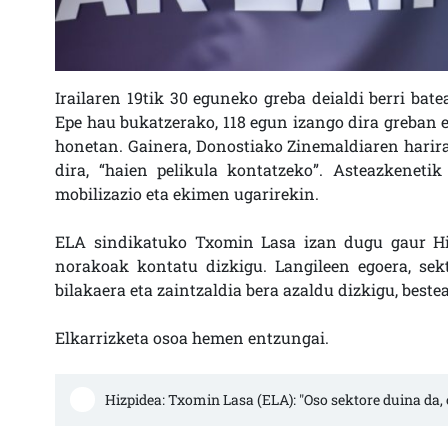
Irailaren 19tik 30 eguneko greba deialdi berri ba
Epe hau bukatzerako, 118 egun izango dira greban 
honetan. Gainera, Donostiako Zinemaldiaren harira,
dira, “haien pelikula kontatzeko”. Asteazkeneti
mobilizazio eta ekimen ugarirekin.
ELA sindikatuko Txomin Lasa izan dugu gaur Hiz
norakoak kontatu dizkigu. Langileen egoera, sekt
bilakaera eta zaintzaldia bera azaldu dizkigu, beste
Elkarrizketa osoa hemen entzungai.
Hizpidea: Txomin Lasa (ELA): "Oso sektore duina da