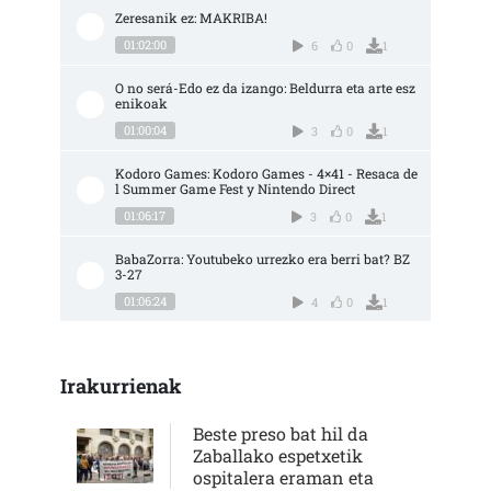
Zeresanik ez: MAKRIBA!
01:02:00
6
0
1
O no será-Edo ez da izango: Beldurra eta arte esz
enikoak
01:00:04
3
0
1
Kodoro Games: Kodoro Games - 4×41 - Resaca de
l Summer Game Fest y Nintendo Direct
01:06:17
3
0
1
BabaZorra: Youtubeko urrezko era berri bat? BZ 
3-27
01:06:24
4
0
1
Irakurrienak
Beste preso bat hil da
Zaballako espetxetik
ospitalera eraman eta