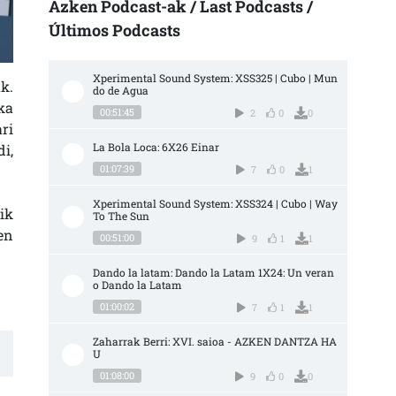
Azken Podcast-ak / Last Podcasts /
Últimos Podcasts
Xperimental Sound System: XSS325 | Cubo | Mun
k.
do de Agua
ka
00:51:45
2
0
0
ri
La Bola Loca: 6X26 Einar
i,
01:07:39
7
0
1
Xperimental Sound System: XSS324 | Cubo | Way 
ik
To The Sun
en
00:51:00
9
1
1
Dando la latam: Dando la Latam 1X24: Un veran
o Dando la Latam
01:00:02
7
1
1
Zaharrak Berri: XVI. saioa - AZKEN DANTZA HA
U
01:08:00
9
0
0