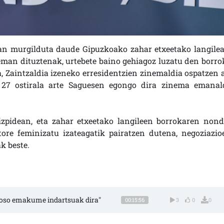
tean murgilduta daude Gipuzkoako zahar etxeetako langilea
eman dituztenak, urtebete baino gehiagoz luzatu den borro
 Zaintzaldia izeneko erresidentzien zinemaldia ospatzen a
k 27 ostirala arte Saguesen egongo dira zinema emanald
pidean, eta zahar etxeetako langileen borrokaren nond
ore feminizatu izateagatik pairatzen dutena, negoziazio
ak beste.
, oso emakume indartsuak dira"
00:15:56
3
0
0