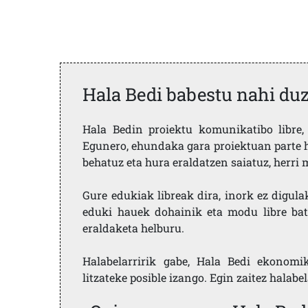
Hala Bedi babestu nahi du
Hala Bedin proiektu komunikatibo libre, 
Egunero, ehundaka gara proiektuan parte h
behatuz eta hura eraldatzen saiatuz, herr
Gure edukiak libreak dira, inork ez digula
eduki hauek dohainik eta modu libre bat
eraldaketa helburu.
Halabelarririk gabe, Hala Bedi ekonomi
litzateke posible izango. Egin zaitez halabe