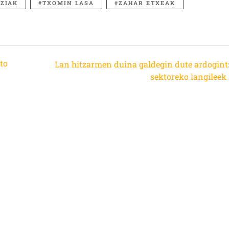
ZIAK
TXOMIN LASA
ZAHAR ETXEAK
cto
Lan hitzarmen duina galdegin dute ardogint
sektoreko langileek