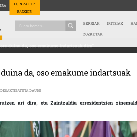
EGIN ZAITEZ
ERA
BAZKIDE!
BERRIAK
IRITZIAK
HA
ZOZKETAK
tore duina da, oso emakume indartsuak dira”
e duina da, oso emakume indartsuak
TXOMIN LASA (ELA): “OSO SEKTORE DUINA DA, OSO E
 DESAKTIBATUTA DAUDE
tzen ari dira, eta Zaintzaldia erresidentzien zinemald