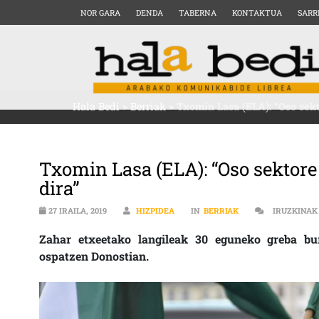
NOR GARA
DENDA
TABERNA
KONTAKTUA
SARR
Hala Bedi
>
Berriak
>
Txomin Lasa (ELA): “Oso sek
Txomin Lasa (ELA): “Oso sektor
dira”
27 IRAILA, 2019
HIZPIDEA
IN
BERRIAK
IRUZKINAK
Zahar etxeetako langileak 30 eguneko greba buru
ospatzen Donostian.