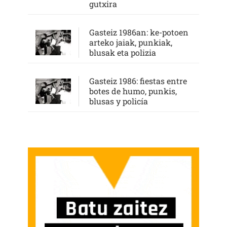
gutxira
Gasteiz 1986an: ke-potoen
arteko jaiak, punkiak,
blusak eta polizia
Gasteiz 1986: fiestas entre
botes de humo, punkis,
blusas y policía