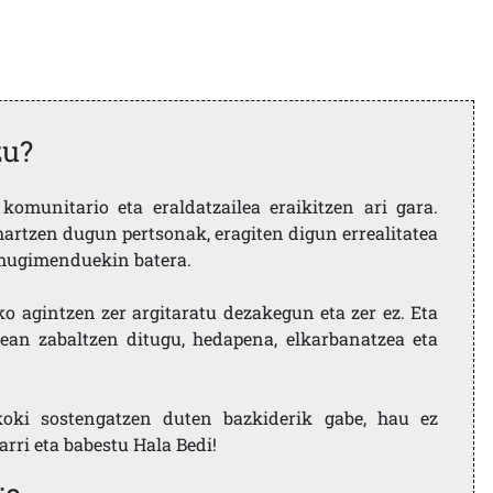
zu?
komunitario eta eraldatzailea eraikitzen ari gara.
artzen dugun pertsonak, eragiten digun errealitatea
i mugimenduekin batera.
ko agintzen zer argitaratu dezakegun eta zer ez. Eta
ean zabaltzen ditugu, hedapena, elkarbanatzea eta
koki sostengatzen duten bazkiderik gabe, hau ez
larri eta babestu Hala Bedi!