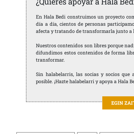
¿Quieres apoyar a Hala Bed
En Hala Bedi construimos un proyecto comu
día a día, cientos de personas participam
afecta y tratando de transformarla junto a
Nuestros contenidos son libres porque nad
difundimos estos contenidos de forma libre
transformar.
Sin halabelarris, las socias y socios qu
posible. ¡Hazte halabelarri y apoya a Hala B
EGIN ZA