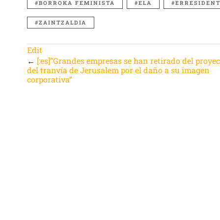
BORROKA FEMINISTA
ELA
ERRESIDENT
ZAINTZALDIA
Edit
←
[:es]”Grandes empresas se han retirado del proye
del tranvía de Jerusalem por el daño a su imagen
corporativa”