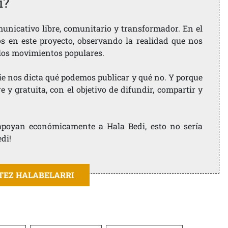
i?
nicativo libre, comunitario y transformador. En el
os en este proyecto, observando la realidad que nos
 los movimientos populares.
ie nos dicta qué podemos publicar y qué no. Y porque
 y gratuita, con el objetivo de difundir, compartir y
e apoyan económicamente a Hala Bedi, esto no sería
edi!
ITEZ HALABELARRI