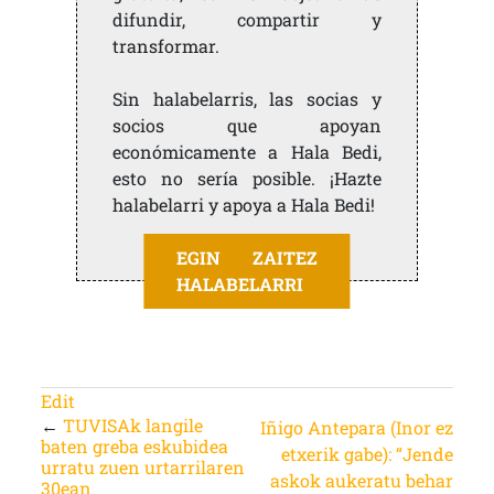
difundir, compartir y
transformar.
Sin halabelarris, las socias y
socios que apoyan
económicamente a Hala Bedi,
esto no sería posible. ¡Hazte
halabelarri y apoya a Hala Bedi!
EGIN ZAITEZ
HALABELARRI
Edit
←
TUVISAk langile
Iñigo Antepara (Inor ez
baten greba eskubidea
etxerik gabe): “Jende
urratu zuen urtarrilaren
askok aukeratu behar
30ean