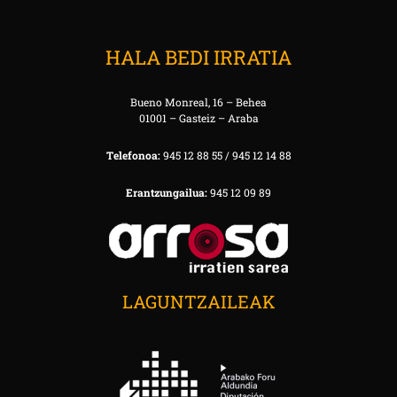
HALA BEDI IRRATIA
Bueno Monreal, 16 – Behea
01001 – Gasteiz – Araba
Telefonoa:
945 12 88 55 / 945 12 14 88
Erantzungailua:
945 12 09 89
LAGUNTZAILEAK