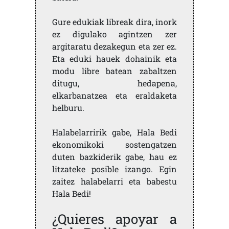
Gure edukiak libreak dira, inork
ez digulako agintzen zer
argitaratu dezakegun eta zer ez.
Eta eduki hauek dohainik eta
modu libre batean zabaltzen
ditugu, hedapena,
elkarbanatzea eta eraldaketa
helburu.
Halabelarririk gabe, Hala Bedi
ekonomikoki sostengatzen
duten bazkiderik gabe, hau ez
litzateke posible izango. Egin
zaitez halabelarri eta babestu
Hala Bedi!
¿Quieres apoyar a