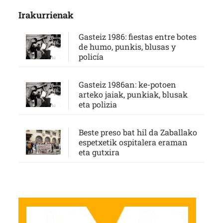
Irakurrienak
Gasteiz 1986: fiestas entre botes
de humo, punkis, blusas y
policía
Gasteiz 1986an: ke-potoen
arteko jaiak, punkiak, blusak
eta polizia
Beste preso bat hil da Zaballako
espetxetik ospitalera eraman
eta gutxira