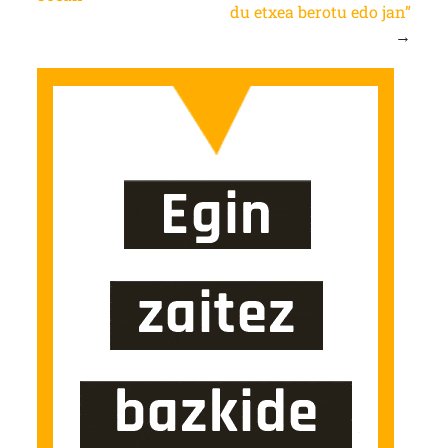
du etxea berotu edo jan”
→