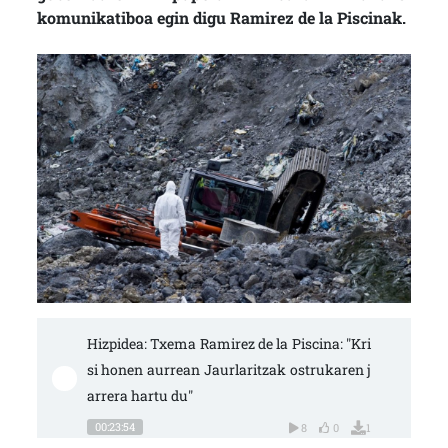
komunikatiboa egin digu Ramirez de la Piscinak.
Hizpidea: Txema Ramirez de la Piscina: "Kri
si honen aurrean Jaurlaritzak ostrukaren j
arrera hartu du"
00:23:54
8
0
1