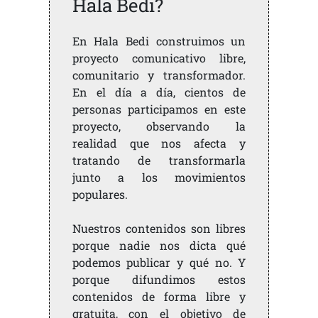
Hala Bedi?
En Hala Bedi construimos un
proyecto comunicativo libre,
comunitario y transformador.
En el día a día, cientos de
personas participamos en este
proyecto, observando la
realidad que nos afecta y
tratando de transformarla
junto a los movimientos
populares.
Nuestros contenidos son libres
porque nadie nos dicta qué
podemos publicar y qué no. Y
porque difundimos estos
contenidos de forma libre y
gratuita, con el objetivo de