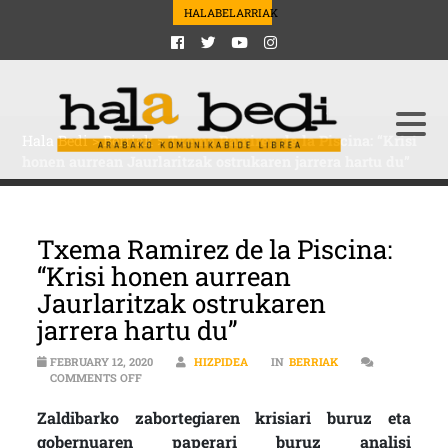
HALABELARRIAK
Hala Bedi
>
Berriak
>
Txema Ramirez de la Piscina: “Krisi
honen aurrean Jaurlaritzak ostrukaren jarrera hartu du”
Txema Ramirez de la Piscina:
“Krisi honen aurrean
Jaurlaritzak ostrukaren
jarrera hartu du”
FEBRUARY 12, 2020
HIZPIDEA
IN
BERRIAK
ON TXEMA RAMIREZ DE LA PISCINA: “KRISI HONEN 
COMMENTS OFF
Zaldibarko zabortegiaren krisiari buruz eta
gobernuaren paperari buruz analisi