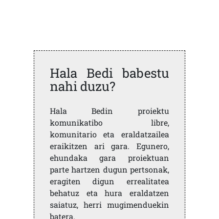
Hala Bedi babestu
nahi duzu?
Hala Bedin proiektu
komunikatibo libre,
komunitario eta eraldatzailea
eraikitzen ari gara. Egunero,
ehundaka gara proiektuan
parte hartzen dugun pertsonak,
eragiten digun errealitatea
behatuz eta hura eraldatzen
saiatuz, herri mugimenduekin
batera.