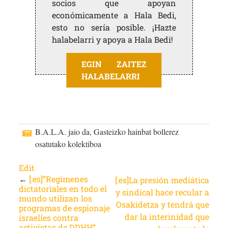
socios que apoyan
económicamente a Hala Bedi,
esto no sería posible. ¡Hazte
halabelarri y apoya a Hala Bedi!
EGIN ZAITEZ
HALABELARRI
B.A.L.A. jaio da, Gasteizko hainbat bollerez
osatutako kolektiboa
Edit
←
[:es]”Regímenes
[:es]La presión mediática
dictatoriales en todo el
y sindical hace recular a
mundo utilizan los
Osakidetza y tendrá que
programas de espionaje
dar la interinidad que
israelíes contra
activistas de DDHH”