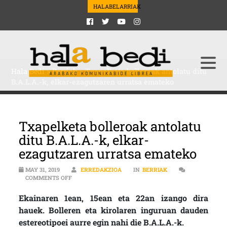
HALABELARRIAK
Hala Bedi
>
Berriak
>
Txapelketa bolleroak antolatu ditu
B.A.L.A.-k, elkar-ezagutzaren urratsa emateko
Txapelketa bolleroak antolatu
ditu B.A.L.A.-k, elkar-
ezagutzaren urratsa emateko
MAY 31, 2019
ERREDAKZIOA
IN
BERRIAK
ON TXAPELKETA BOLLEROAK ANTOLATU DITU B.A.L.A.
COMMENTS OFF
Ekainaren 1ean, 15ean eta 22an izango dira
hauek. Bolleren eta kirolaren inguruan dauden
estereotipoei aurre egin nahi die B.A.L.A.-k.