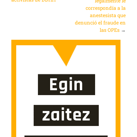
legalmente le
correspondía a la
anestesista que
denunció el fraude en
las OPEs
→