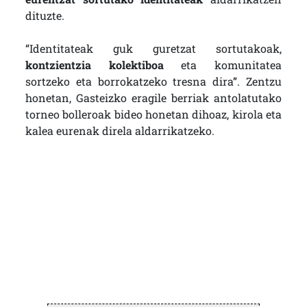
dituzte.
“Identitateak guk guretzat sortutakoak,
kontzientzia kolektiboa
eta komunitatea
sortzeko eta borrokatzeko tresna dira”. Zentzu
honetan, Gasteizko eragile berriak antolatutako
torneo bolleroak bideo honetan dihoaz, kirola eta
kalea eurenak direla aldarrikatzeko.