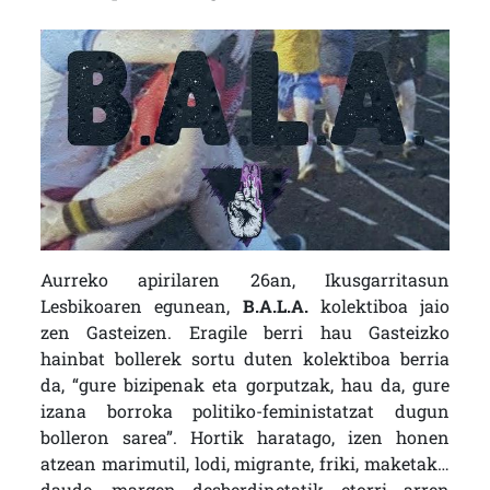
Aurreko apirilaren 26an, Ikusgarritasun
Lesbikoaren egunean,
B.A.L.A.
kolektiboa jaio
zen Gasteizen. Eragile berri hau Gasteizko
hainbat bollerek sortu duten kolektiboa berria
da, “gure bizipenak eta gorputzak, hau da, gure
izana borroka politiko-feministatzat dugun
bolleron sarea”. Hortik haratago, izen honen
atzean marimutil, lodi, migrante, friki, maketak…
daude, margen desberdinetatik etorri arren