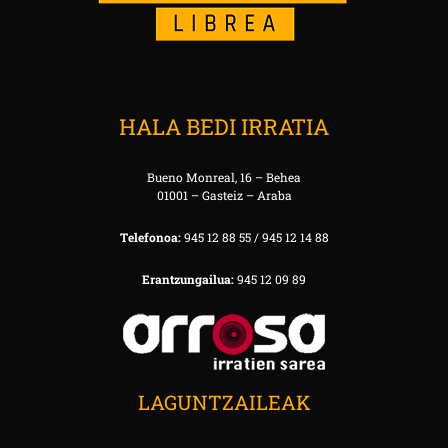
HALA BEDI IRRATIA
Bueno Monreal, 16 – Behea
01001 – Gasteiz – Araba
Telefonoa:
945 12 88 55 / 945 12 14 88
Erantzungailua:
945 12 09 89
LAGUNTZAILEAK