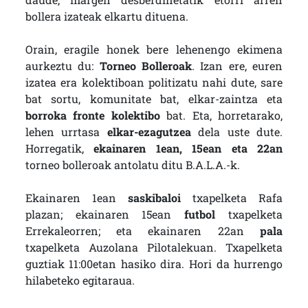
bollera izateak elkartu dituena.
Orain, eragile honek bere lehenengo ekimena
aurkeztu du:
Torneo Bolleroak
. Izan ere, euren
izatea era kolektiboan politizatu nahi dute, sare
bat sortu, komunitate bat, elkar-zaintza eta
borroka fronte kolektibo
bat. Eta, horretarako,
lehen urrtasa
elkar-ezagutzea
dela uste dute.
Horregatik,
ekainaren 1ean, 15ean eta 22an
torneo bolleroak antolatu ditu B.A.L.A.-k.
Ekainaren 1ean
saskibaloi
txapelketa Rafa
plazan; ekainaren 15ean
futbol
txapelketa
Errekaleorren; eta ekainaren 22an
pala
txapelketa Auzolana Pilotalekuan. Txapelketa
guztiak 11:00etan hasiko dira. Hori da hurrengo
hilabeteko egitaraua.