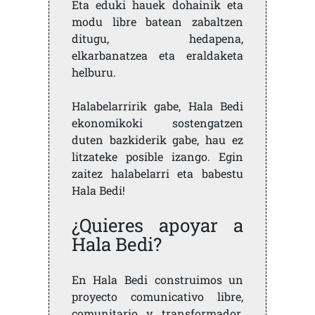
Eta eduki hauek dohainik eta
modu libre batean zabaltzen
ditugu, hedapena,
elkarbanatzea eta eraldaketa
helburu.
Halabelarririk gabe, Hala Bedi
ekonomikoki sostengatzen
duten bazkiderik gabe, hau ez
litzateke posible izango. Egin
zaitez halabelarri eta babestu
Hala Bedi!
¿Quieres apoyar a
Hala Bedi?
En Hala Bedi construimos un
proyecto comunicativo libre,
comunitario y transformador.