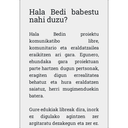
Hala Bedi babestu
nahi duzu?
Hala Bedin proiektu
komunikatibo libre,
komunitario eta eraldatzailea
eraikitzen ari gara. Egunero,
ehundaka gara proiektuan
parte hartzen dugun pertsonak,
eragiten digun errealitatea
behatuz eta hura eraldatzen
saiatuz, herri mugimenduekin
batera.
Gure edukiak libreak dira, inork
ez digulako agintzen zer
argitaratu dezakegun eta zer ez.