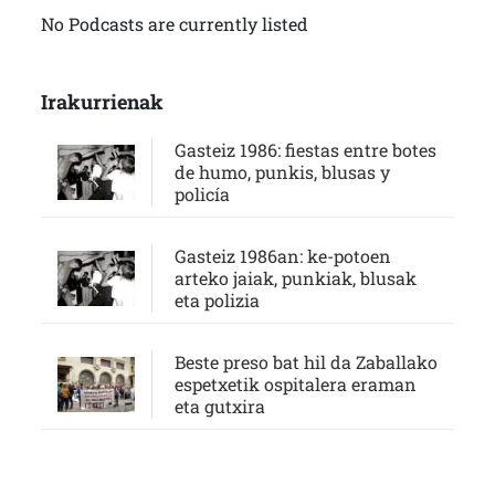
No Podcasts are currently listed
Irakurrienak
Gasteiz 1986: fiestas entre botes
de humo, punkis, blusas y
policía
Gasteiz 1986an: ke-potoen
arteko jaiak, punkiak, blusak
eta polizia
Beste preso bat hil da Zaballako
espetxetik ospitalera eraman
eta gutxira