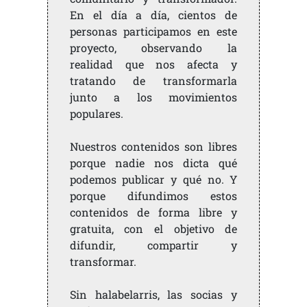
En el día a día, cientos de
personas participamos en este
proyecto, observando la
realidad que nos afecta y
tratando de transformarla
junto a los movimientos
populares.
Nuestros contenidos son libres
porque nadie nos dicta qué
podemos publicar y qué no. Y
porque difundimos estos
contenidos de forma libre y
gratuita, con el objetivo de
difundir, compartir y
transformar.
Sin halabelarris, las socias y