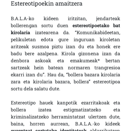
Estereotipoekin amaitzera
B.A.L.A-ko kideen iritzitan, jendarteak
bollerengan sortu duen
estereotipoetako bat
kirolaria
izatearena da. “Komunikabideetan,
pelikuletan edota gure inguruan kiroletan
aritzeak susmoa piztu izan du eta honek ere
badu bere azalpena. Kirola gizonena izan da
denbora askoak eta emakumeak* bertan
sartzeak hein batean normaren trangresioa
ekarri izan du”. Hau da, “bollera bazara kirolaria
zara eta kirolaria bazara, bollera” estereotipoa
sortu dela salatu dute.
Estereotipo hauek kanpotik ezarritakoak eta
bollera izatea estigmatizatzeko eta
kriminalizatzeko herramintatzat ulertzen dute,
baina, horren aurrean, B.A.L.A.-ko kideek
eurentzat sortutako identitateak
aldarrikatzen