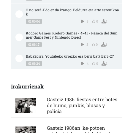
O no será-Edo ez da izango: Beldurra eta arte eszenikoa
k
01:00:04
3
0
1
Kodoro Games: Kodoro Games - 4×41 - Resaca del Sum
mer Game Fest y Nintendo Direct
01:06:17
3
0
1
BabaZorra: Youtubeko urrezko era berri bat? BZ 3-27
01:06:24
4
0
1
Irakurrienak
Gasteiz 1986: fiestas entre botes
de humo, punkis, blusas y
policía
Gasteiz 1986an: ke-potoen