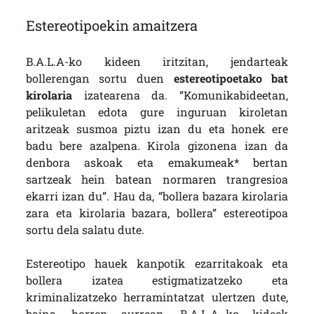
Estereotipoekin amaitzera
B.A.L.A-ko kideen iritzitan, jendarteak
bollerengan sortu duen
estereotipoetako bat
kirolaria
izatearena da. “Komunikabideetan,
pelikuletan edota gure inguruan kiroletan
aritzeak susmoa piztu izan du eta honek ere
badu bere azalpena. Kirola gizonena izan da
denbora askoak eta emakumeak* bertan
sartzeak hein batean normaren trangresioa
ekarri izan du”. Hau da, “bollera bazara kirolaria
zara eta kirolaria bazara, bollera” estereotipoa
sortu dela salatu dute.
Estereotipo hauek kanpotik ezarritakoak eta
bollera izatea estigmatizatzeko eta
kriminalizatzeko herramintatzat ulertzen dute,
baina, horren aurrean, B.A.L.A.-ko kideek