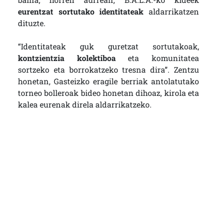
eurentzat sortutako identitateak
aldarrikatzen
dituzte.
“Identitateak guk guretzat sortutakoak,
kontzientzia kolektiboa
eta komunitatea
sortzeko eta borrokatzeko tresna dira”. Zentzu
honetan, Gasteizko eragile berriak antolatutako
torneo bolleroak bideo honetan dihoaz, kirola eta
kalea eurenak direla aldarrikatzeko.