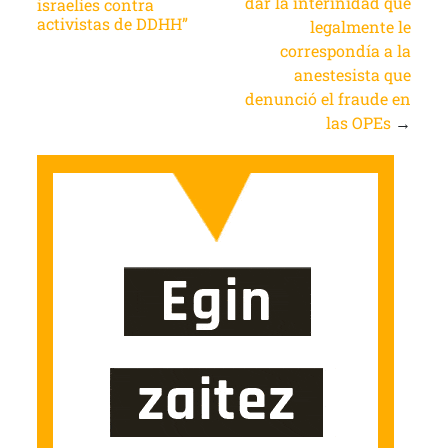
dar la interinidad que
israelíes contra
activistas de DDHH”
legalmente le
correspondía a la
anestesista que
denunció el fraude en
las OPEs
→