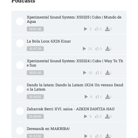
Podcasts
Xperimental Sound System: XSS325 | Cubo | Mundo de 
Agua
00:51:45
3
0
0
La Bola Loca: 6X26 Einar
01:07:39
10
0
1
Xperimental Sound System: XSS324 | Cubo | Way To Th
e Sun
00:51:00
10
1
1
Dando la latam: Dando la Latam 1X24: Un verano Dand
o la Latam
01:00:02
8
1
1
Zaharrak Berri: XVI. saioa - AZKEN DANTZA HAU
01:08:00
9
0
0
Zeresanik ez: MAKRIBA!
01:02:00
6
0
1