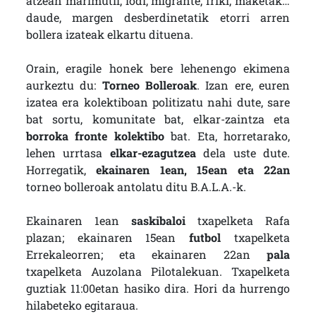
atzean marimutil, lodi, migrante, friki, maketak…
daude, margen desberdinetatik etorri arren
bollera izateak elkartu dituena.
Orain, eragile honek bere lehenengo ekimena
aurkeztu du:
Torneo Bolleroak
. Izan ere, euren
izatea era kolektiboan politizatu nahi dute, sare
bat sortu, komunitate bat, elkar-zaintza eta
borroka fronte kolektibo
bat. Eta, horretarako,
lehen urrtasa
elkar-ezagutzea
dela uste dute.
Horregatik,
ekainaren 1ean, 15ean eta 22an
torneo bolleroak antolatu ditu B.A.L.A.-k.
Ekainaren 1ean
saskibaloi
txapelketa Rafa
plazan; ekainaren 15ean
futbol
txapelketa
Errekaleorren; eta ekainaren 22an
pala
txapelketa Auzolana Pilotalekuan. Txapelketa
guztiak 11:00etan hasiko dira. Hori da hurrengo
hilabeteko egitaraua.