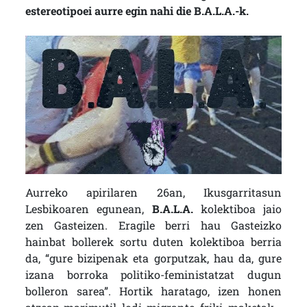
estereotipoei aurre egin nahi die B.A.L.A.-k.
Aurreko apirilaren 26an, Ikusgarritasun
Lesbikoaren egunean,
B.A.L.A.
kolektiboa jaio
zen Gasteizen. Eragile berri hau Gasteizko
hainbat bollerek sortu duten kolektiboa berria
da, “gure bizipenak eta gorputzak, hau da, gure
izana borroka politiko-feministatzat dugun
bolleron sarea”. Hortik haratago, izen honen