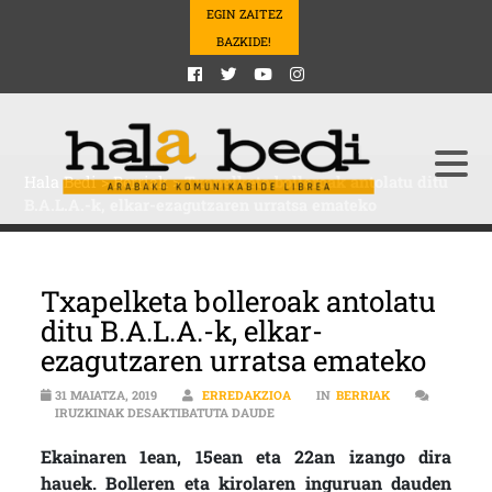
EGIN ZAITEZ
BAZKIDE!
Hala Bedi
>
Berriak
>
Txapelketa bolleroak antolatu ditu
B.A.L.A.-k, elkar-ezagutzaren urratsa emateko
Txapelketa bolleroak antolatu
ditu B.A.L.A.-k, elkar-
ezagutzaren urratsa emateko
31 MAIATZA, 2019
ERREDAKZIOA
IN
BERRIAK
TXAPELKETA BOLLEROAK ANTOLATU
IRUZKINAK DESAKTIBATUTA DAUDE
Ekainaren 1ean, 15ean eta 22an izango dira
hauek. Bolleren eta kirolaren inguruan dauden