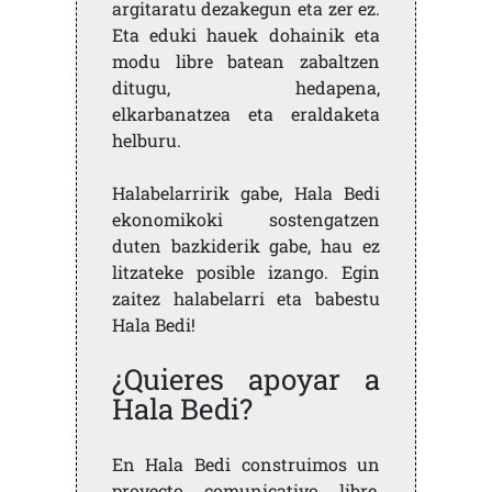
argitaratu dezakegun eta zer ez.
Eta eduki hauek dohainik eta
modu libre batean zabaltzen
ditugu, hedapena,
elkarbanatzea eta eraldaketa
helburu.
Halabelarririk gabe, Hala Bedi
ekonomikoki sostengatzen
duten bazkiderik gabe, hau ez
litzateke posible izango. Egin
zaitez halabelarri eta babestu
Hala Bedi!
¿Quieres apoyar a
Hala Bedi?
En Hala Bedi construimos un
proyecto comunicativo libre,