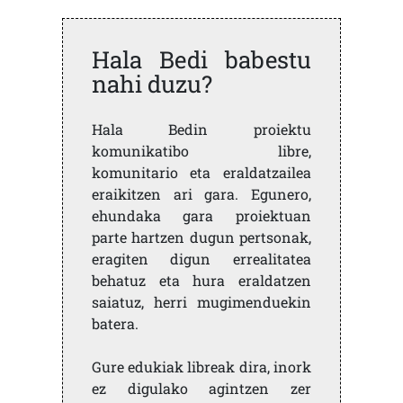
Hala Bedi babestu
nahi duzu?
Hala Bedin proiektu
komunikatibo libre,
komunitario eta eraldatzailea
eraikitzen ari gara. Egunero,
ehundaka gara proiektuan
parte hartzen dugun pertsonak,
eragiten digun errealitatea
behatuz eta hura eraldatzen
saiatuz, herri mugimenduekin
batera.
Gure edukiak libreak dira, inork
ez digulako agintzen zer