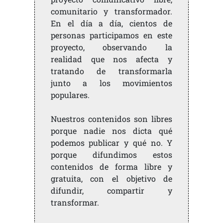
comunitario y transformador.
En el día a día, cientos de
personas participamos en este
proyecto, observando la
realidad que nos afecta y
tratando de transformarla
junto a los movimientos
populares.
Nuestros contenidos son libres
porque nadie nos dicta qué
podemos publicar y qué no. Y
porque difundimos estos
contenidos de forma libre y
gratuita, con el objetivo de
difundir, compartir y
transformar.