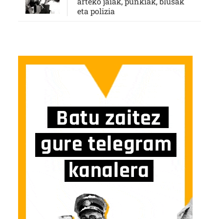
arteko jaiak, punkiak, blusak
eta polizia