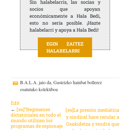
Sin halabelarris, las socias y
socios que apoyan
económicamente a Hala Bedi,
esto no sería posible. ¡Hazte
halabelarri y apoya a Hala Bedi!
EGIN ZAITEZ
HALABELARRI
B.A.L.A. jaio da, Gasteizko hainbat bollerez
osatutako kolektiboa
Edit
←
[:es]”Regímenes
[:es]La presión mediática
dictatoriales en todo el
y sindical hace recular a
mundo utilizan los
Osakidetza y tendrá que
programas de espionaje