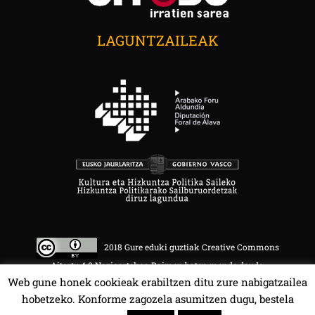
LAGUNTZAILEAK
2018 Gure eduki guztiak Creative Commons
Aitortu 4.0 Nazioartekoa Baimen baten mende daude.
Web gune honek cookieak erabiltzen ditu zure nabigatzailea
hobetzeko. Konforme zagozela asumitzen dugu, bestela