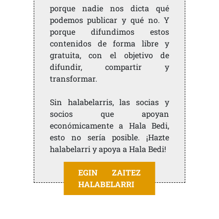
porque nadie nos dicta qué
podemos publicar y qué no. Y
porque difundimos estos
contenidos de forma libre y
gratuita, con el objetivo de
difundir, compartir y
transformar.
Sin halabelarris, las socias y
socios que apoyan
económicamente a Hala Bedi,
esto no sería posible. ¡Hazte
halabelarri y apoya a Hala Bedi!
EGIN ZAITEZ
HALABELARRI