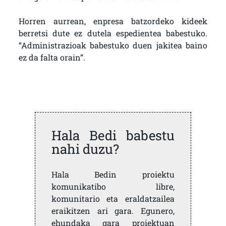
Horren aurrean, enpresa batzordeko kideek
berretsi dute ez dutela espedientea babestuko.
“Administrazioak babestuko duen jakitea baino
ez da falta orain”.
Hala Bedi babestu
nahi duzu?
Hala Bedin proiektu
komunikatibo libre,
komunitario eta eraldatzailea
eraikitzen ari gara. Egunero,
ehundaka gara proiektuan