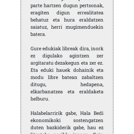
parte hartzen dugun pertsonak,
eragiten digun errealitatea
behatuz eta hura eraldatzen
saiatuz, herri mugimenduekin
batera.
Gure edukiak libreak dira, inork
ez digulako agintzen zer
argitaratu dezakegun eta zer ez.
Eta eduki hauek dohainik eta
modu libre batean zabaltzen
ditugu, hedapena,
elkarbanatzea eta eraldaketa
helburu.
Halabelarririk gabe, Hala Bedi
ekonomikoki sostengatzen
duten bazkiderik gabe, hau ez