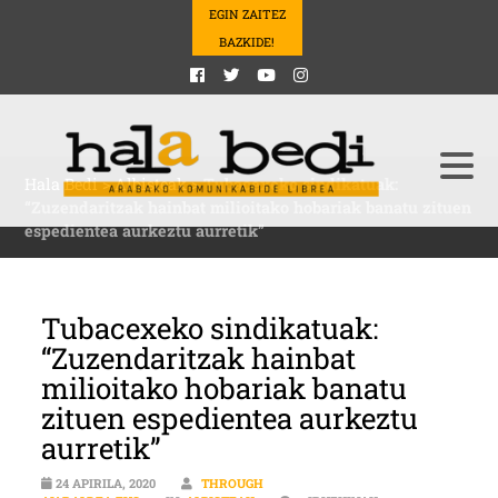
EGIN ZAITEZ
BAZKIDE!
Hala Bedi
>
Albisteak
>
Tubacexeko sindikatuak:
“Zuzendaritzak hainbat milioitako hobariak banatu zituen
espedientea aurkeztu aurretik”
Tubacexeko sindikatuak:
“Zuzendaritzak hainbat
milioitako hobariak banatu
zituen espedientea aurkeztu
aurretik”
24 APIRILA, 2020
THROUGH