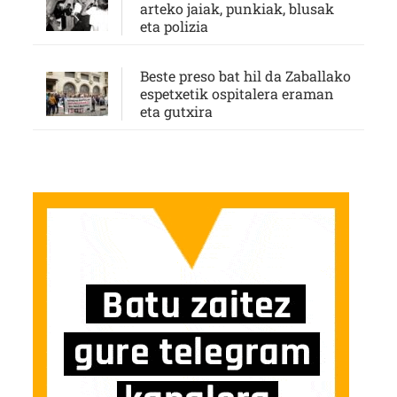
arteko jaiak, punkiak, blusak
eta polizia
Beste preso bat hil da Zaballako
espetxetik ospitalera eraman
eta gutxira