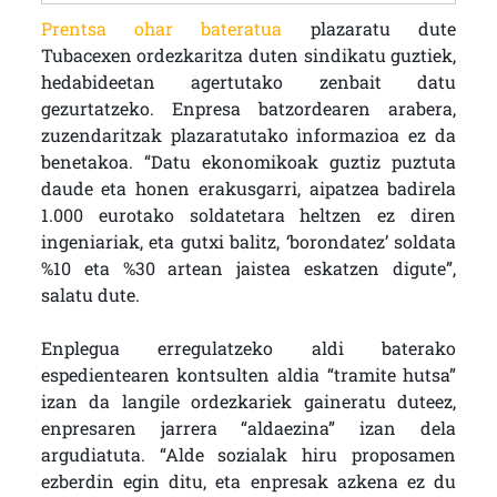
Prentsa ohar bateratua
plazaratu dute
Tubacexen ordezkaritza duten sindikatu guztiek,
hedabideetan agertutako zenbait datu
gezurtatzeko. Enpresa batzordearen arabera,
zuzendaritzak plazaratutako informazioa ez da
benetakoa. “Datu ekonomikoak guztiz puztuta
daude eta honen erakusgarri, aipatzea badirela
1.000 eurotako soldatetara heltzen ez diren
ingeniariak, eta gutxi balitz, ‘borondatez’ soldata
%10 eta %30 artean jaistea eskatzen digute”,
salatu dute.
Enplegua erregulatzeko aldi baterako
espedientearen kontsulten aldia “tramite hutsa”
izan da langile ordezkariek gaineratu duteez,
enpresaren jarrera “aldaezina” izan dela
argudiatuta. “Alde sozialak hiru proposamen
ezberdin egin ditu, eta enpresak azkena ez du