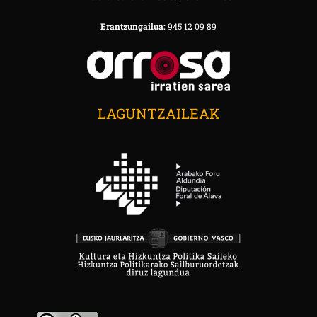
Erantzungailua:
945 12 09 89
LAGUNTZAILEAK