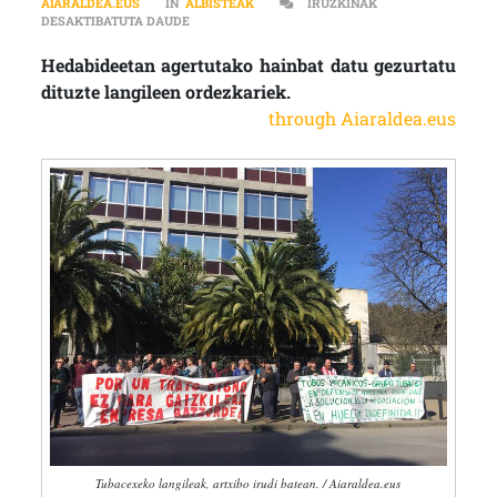
AIARALDEA.EUS
IN
ALBISTEAK
IRUZKINAK
TUBACEXEKO SINDIKATUAK: “ZUZENDARITZAK HA
DESAKTIBATUTA DAUDE
Hedabideetan agertutako hainbat datu gezurtatu
dituzte langileen ordezkariek.
through Aiaraldea.eus
Tubacexeko langileak, artxibo irudi batean. / Aiaraldea.eus