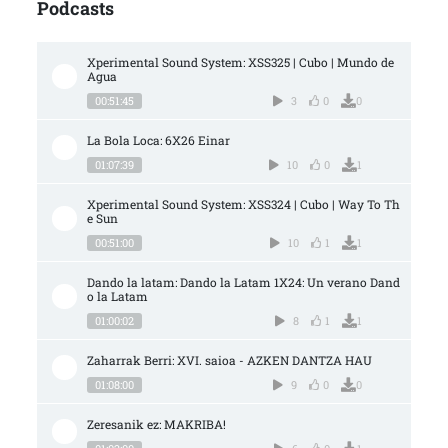
Podcasts
Xperimental Sound System: XSS325 | Cubo | Mundo de 
Agua
00:51:45
3
0
0
La Bola Loca: 6X26 Einar
01:07:39
10
0
1
Xperimental Sound System: XSS324 | Cubo | Way To Th
e Sun
00:51:00
10
1
1
Dando la latam: Dando la Latam 1X24: Un verano Dand
o la Latam
01:00:02
8
1
1
Zaharrak Berri: XVI. saioa - AZKEN DANTZA HAU
01:08:00
9
0
0
Zeresanik ez: MAKRIBA!