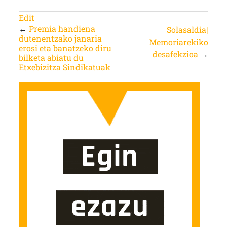
Edit
←
Premia handiena
Solasaldia|
dutenentzako janaria
Memoriarekiko
erosi eta banatzeko diru
desafekzioa
→
bilketa abiatu du
Etxebizitza Sindikatuak