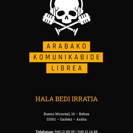
HALA BEDI IRRATIA
Bueno Monreal, 16 – Behea
01001 – Gasteiz – Araba
Telefonoa:
945 12 88 55 / 945 12 14 88