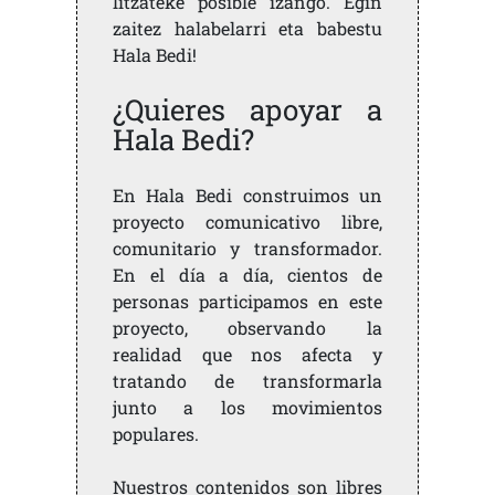
litzateke posible izango. Egin
zaitez halabelarri eta babestu
Hala Bedi!
¿Quieres apoyar a
Hala Bedi?
En Hala Bedi construimos un
proyecto comunicativo libre,
comunitario y transformador.
En el día a día, cientos de
personas participamos en este
proyecto, observando la
realidad que nos afecta y
tratando de transformarla
junto a los movimientos
populares.
Nuestros contenidos son libres