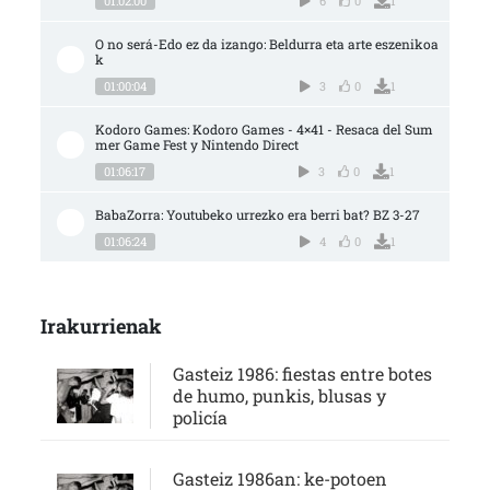
01:02:00
6
0
1
O no será-Edo ez da izango: Beldurra eta arte eszenikoa
k
01:00:04
3
0
1
Kodoro Games: Kodoro Games - 4×41 - Resaca del Sum
mer Game Fest y Nintendo Direct
01:06:17
3
0
1
BabaZorra: Youtubeko urrezko era berri bat? BZ 3-27
01:06:24
4
0
1
Irakurrienak
Gasteiz 1986: fiestas entre botes
de humo, punkis, blusas y
policía
Gasteiz 1986an: ke-potoen