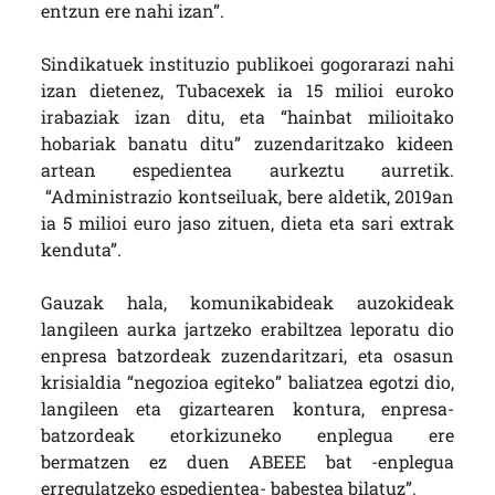
entzun ere nahi izan”.
Sindikatuek instituzio publikoei gogorarazi nahi
izan dietenez, Tubacexek ia 15 milioi euroko
irabaziak izan ditu, eta “hainbat milioitako
hobariak banatu ditu” zuzendaritzako kideen
artean espedientea aurkeztu aurretik.
“Administrazio kontseiluak, bere aldetik, 2019an
ia 5 milioi euro jaso zituen, dieta eta sari extrak
kenduta”.
Gauzak hala, komunikabideak auzokideak
langileen aurka jartzeko erabiltzea leporatu dio
enpresa batzordeak zuzendaritzari, eta osasun
krisialdia “negozioa egiteko” baliatzea egotzi dio,
langileen eta gizartearen kontura, enpresa-
batzordeak etorkizuneko enplegua ere
bermatzen ez duen ABEEE bat -enplegua
erregulatzeko espedientea- babestea bilatuz”.