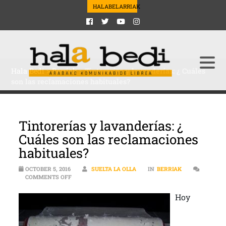
HALABELARRIAK
Hala Bedi
>
Berriak
>
Tintorerías y lavanderías: ¿ Cuáles
son las reclamaciones habituales?
Tintorerías y lavanderías: ¿
Cuáles son las reclamaciones
habituales?
OCTOBER 5, 2016
SUELTA LA OLLA
IN
BERRIAK
ON TINTORERÍAS Y LAVANDERÍAS: ¿ CUÁLES SON LAS 
COMMENTS OFF
Hoy