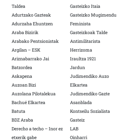
Taldea
Gasteizko Itaia
Adurtzako Gazteak
Gasteizko Mugimendu
Adurzaha Ehuntzen
Feminista
Araba Bizirik
Gasteizkoak Talde
Arabako Pentsionistak
Antimilitarista
Argilan – ESK
Herrizoma
Ariznabarrako Jai
Iraultza 1921
Batzordea
Jardun
Askapena
Judimendiko Auzo
Auzoan Bizi
Elkartea
Auzolana Pilotalekua
Judimendiko Gazte
Bachué Elkartea
Asanblada
Batuta
Kontseilu Sozialista
BDZ Araba
Gasteiz
Derecho a techo – Inor ez
LAB
etxerik gabe
Oinharri