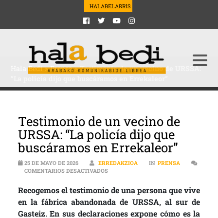
HALABELARRIS
Hala Bedi
>
Prensa
>
Testimonio de un vecino de URSSA:
“La policía dijo que buscáramos en Errekaleor”
Testimonio de un vecino de
URSSA: “La policía dijo que
buscáramos en Errekaleor”
25 DE MAYO DE 2026
ERREDAKZIOA
IN
PRENSA
EN TESTIMONIO DE UN VECINO DE URSS
COMENTARIOS DESACTIVADOS
Recogemos el testimonio de una persona que vive
en la fábrica abandonada de URSSA, al sur de
Gasteiz. En sus declaraciones expone cómo es la