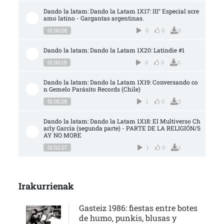
Dando la latam: Dando la Latam 1X17: III° Especial scre
amo latino - Gargantas argentinas.
01:00:28
0
0
0
Dando la latam: Dando la Latam 1X20: Latindie #1
01:00:19
0
0
0
Dando la latam: Dando la Latam 1X19: Conversando co
n Gemelo Parásito Records (Chile)
01:05:28
1
0
3
Dando la latam: Dando la Latam 1X18: El Multiverso Ch
arly García (segunda parte) - PARTE DE LA RELIGIÓN/S
AY NO MORE
01:02:27
1
0
1
Irakurrienak
Gasteiz 1986: fiestas entre botes
de humo, punkis, blusas y