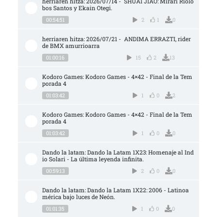
herriaren hitza: 2026/07/14 -  SHUAI JIAO: Mirari Riolo
bos Santos y Ekain Otegi.
00:54:51
2
1
0
herriaren hitza: 2026/07/21 -  ANDIMA ERRAZTI, rider 
de BMX amurrioarra
01:00:16
15
2
13
Kodoro Games: Kodoro Games - 4×42 - Final de la Tem
porada 4
01:03:42
1
0
2
Kodoro Games: Kodoro Games - 4×42 - Final de la Tem
porada 4
01:03:42
1
0
0
Dando la latam: Dando la Latam 1X23: Homenaje al Ind
io Solari - La última leyenda infinita.
00:59:13
2
0
0
Dando la latam: Dando la Latam 1X22: 2006 - Latinoa
mérica bajo luces de Neón.
01:01:35
1
0
0