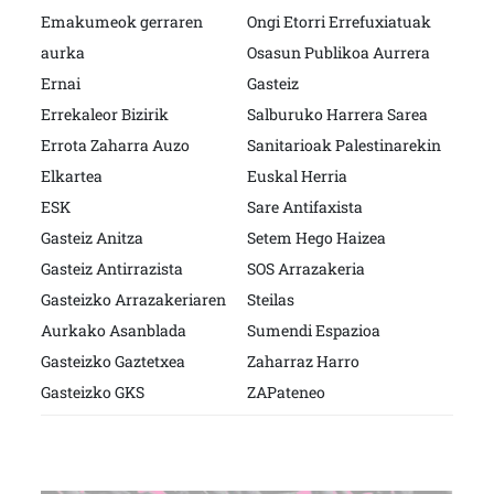
Emakumeok gerraren
Ongi Etorri Errefuxiatuak
aurka
Osasun Publikoa Aurrera
Ernai
Gasteiz
Errekaleor Bizirik
Salburuko Harrera Sarea
Errota Zaharra Auzo
Sanitarioak Palestinarekin
Elkartea
Euskal Herria
ESK
Sare Antifaxista
Gasteiz Anitza
Setem Hego Haizea
Gasteiz Antirrazista
SOS Arrazakeria
Gasteizko Arrazakeriaren
Steilas
Aurkako Asanblada
Sumendi Espazioa
Gasteizko Gaztetxea
Zaharraz Harro
Gasteizko GKS
ZAPateneo