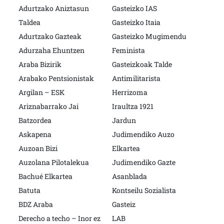
Adurtzako Aniztasun
Gasteizko IAS
Taldea
Gasteizko Itaia
Adurtzako Gazteak
Gasteizko Mugimendu
Adurzaha Ehuntzen
Feminista
Araba Bizirik
Gasteizkoak Talde
Arabako Pentsionistak
Antimilitarista
Argilan – ESK
Herrizoma
Ariznabarrako Jai
Iraultza 1921
Batzordea
Jardun
Askapena
Judimendiko Auzo
Auzoan Bizi
Elkartea
Auzolana Pilotalekua
Judimendiko Gazte
Bachué Elkartea
Asanblada
Batuta
Kontseilu Sozialista
BDZ Araba
Gasteiz
Derecho a techo – Inor ez
LAB