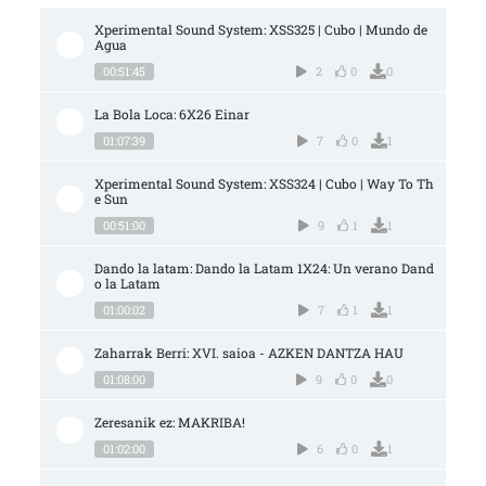
Xperimental Sound System: XSS325 | Cubo | Mundo de 
Agua
00:51:45
2
0
0
La Bola Loca: 6X26 Einar
01:07:39
7
0
1
Xperimental Sound System: XSS324 | Cubo | Way To Th
e Sun
00:51:00
9
1
1
Dando la latam: Dando la Latam 1X24: Un verano Dand
o la Latam
01:00:02
7
1
1
Zaharrak Berri: XVI. saioa - AZKEN DANTZA HAU
01:08:00
9
0
0
Zeresanik ez: MAKRIBA!
01:02:00
6
0
1