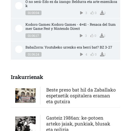
O no será-Edo ez da izango: Beldurra eta arte eszenikoa
k
01:00:04
3
0
1
Kodoro Games: Kodoro Games - 4×41 - Resaca del Sum
mer Game Fest y Nintendo Direct
01:06:17
3
0
1
BabaZorra: Youtubeko urrezko era berri bat? BZ 3-27
01:06:24
4
0
1
Irakurrienak
Beste preso bat hil da Zaballako
espetxetik ospitalera eraman
eta gutxira
Gasteiz 1986an: ke-potoen
arteko jaiak, punkiak, blusak
eta polizia