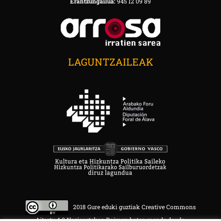
Erantzungailua:
945 12 09 89
LAGUNTZAILEAK
2018 Gure eduki guztiak Creative Commons
Aitortu 4.0 Nazioartekoa Baimen baten mende daude.