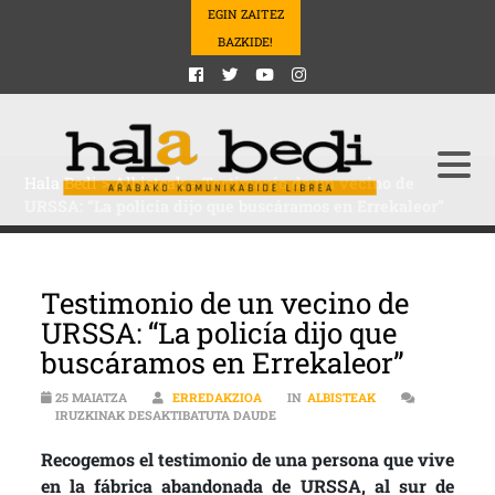
EGIN ZAITEZ
BAZKIDE!
Hala Bedi
>
Albisteak
>
Testimonio de un vecino de
URSSA: “La policía dijo que buscáramos en Errekaleor”
Testimonio de un vecino de
URSSA: “La policía dijo que
buscáramos en Errekaleor”
25 MAIATZA
ERREDAKZIOA
IN
ALBISTEAK
TESTIMONIO DE UN VECINO DE URS
IRUZKINAK DESAKTIBATUTA DAUDE
Recogemos el testimonio de una persona que vive
en la fábrica abandonada de URSSA, al sur de