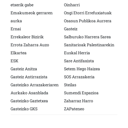
etxerik gabe
Oinharri
Emakumeok gerraren
Ongi Etorri Errefuxiatuak
aurka
Osasun Publikoa Aurrera
Ernai
Gasteiz
Errekaleor Bizirik
Salburuko Harrera Sarea
Errota Zaharra Auzo
Sanitarioak Palestinarekin
Elkartea
Euskal Herria
ESK
Sare Antifaxista
Gasteiz Anitza
Setem Hego Haizea
Gasteiz Antirrazista
SOS Arrazakeria
Gasteizko Arrazakeriaren
Steilas
Aurkako Asanblada
Sumendi Espazioa
Gasteizko Gaztetxea
Zaharraz Harro
Gasteizko GKS
ZAPateneo