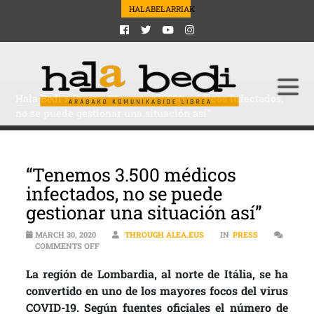
HALABELARRIAK
Hala Bedi
>
Press
>
“Tenemos 3.500 médicos infectados,
no se puede gestionar una situación así”
“Tenemos 3.500 médicos
infectados, no se puede
gestionar una situación así”
MARCH 30, 2020
THROUGH ALEA.EUS
IN
PRESS
ON “TENEMOS 3.500 MÉDICOS INFECTADOS, NO SE PUE
COMMENTS OFF
La región de Lombardia, al norte de Itália, se ha
convertido en uno de los mayores focos del virus
COVID-19. Según fuentes oficiales el número de