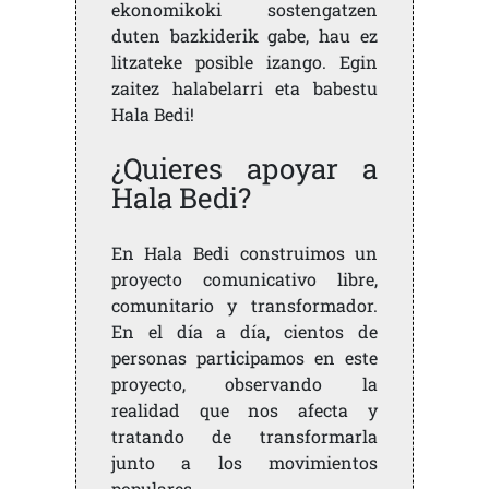
ekonomikoki sostengatzen
duten bazkiderik gabe, hau ez
litzateke posible izango. Egin
zaitez halabelarri eta babestu
Hala Bedi!
¿Quieres apoyar a
Hala Bedi?
En Hala Bedi construimos un
proyecto comunicativo libre,
comunitario y transformador.
En el día a día, cientos de
personas participamos en este
proyecto, observando la
realidad que nos afecta y
tratando de transformarla
junto a los movimientos
populares.