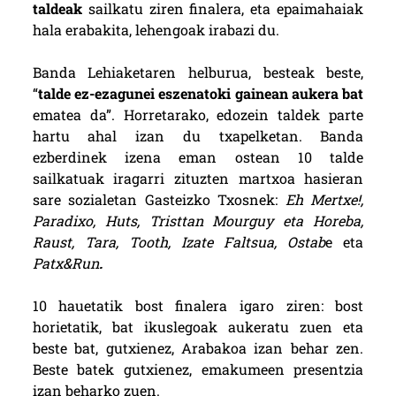
taldeak
sailkatu ziren finalera, eta epaimahaiak
hala erabakita, lehengoak irabazi du.
Banda Lehiaketaren helburua, besteak beste,
“
talde ez-ezagunei eszenatoki gainean aukera bat
ematea da”. Horretarako, edozein taldek parte
hartu ahal izan du txapelketan. Banda
ezberdinek izena eman ostean 10 talde
sailkatuak iragarri zituzten martxoa hasieran
sare sozialetan Gasteizko Txosnek:
Eh Mertxe!,
Paradixo, Huts, Tristtan Mourguy eta Horeba,
Raust, Tara, Tooth, Izate Faltsua, Ostab
e eta
Patx&Run
.
10 hauetatik bost finalera igaro ziren: bost
horietatik, bat ikuslegoak aukeratu zuen eta
beste bat, gutxienez, Arabakoa izan behar zen.
Beste batek gutxienez, emakumeen presentzia
izan beharko zuen.