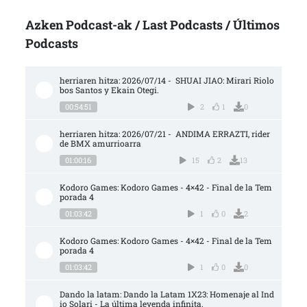
Azken Podcast-ak / Last Podcasts / Últimos
Podcasts
herriaren hitza: 2026/07/14 -  SHUAI JIAO: Mirari Riolo
bos Santos y Ekain Otegi.
00:54:51
2
1
0
herriaren hitza: 2026/07/21 -  ANDIMA ERRAZTI, rider 
de BMX amurrioarra
01:00:16
15
2
13
Kodoro Games: Kodoro Games - 4×42 - Final de la Tem
porada 4
01:03:42
1
0
2
Kodoro Games: Kodoro Games - 4×42 - Final de la Tem
porada 4
01:03:42
1
0
0
Dando la latam: Dando la Latam 1X23: Homenaje al Ind
io Solari - La última leyenda infinita.