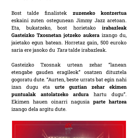
Bost talde finalistek
zuzeneko kontzertua
eskaini zuten ostegunean Jimmy Jazz aretoan.
Eta, bukatzeko, bost horietako
irabazleak
Gasteizko Txosnetan jotzeko aukera
izango du,
jaietako egun batean. Horretaz gain, 500 euroko
saria ere jasoko du
Tara
talde irabazleak.
Gasteizko Txosnak urtean zehar “lanean
etengabe gauden eragileok” osatzen dituztela
gogoratu dute. “Aurten, beste urrats bat egin nahi
izan dugu eta
urte guztian zehar ekimen
puntualak antolatzeko ardura
hartu dugu”.
Ekimen hauen oinarri nagusia
parte hartzea
izango dela argitu dute.