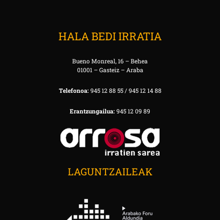
HALA BEDI IRRATIA
Bueno Monreal, 16 – Behea
01001 – Gasteiz – Araba
Telefonoa:
945 12 88 55 / 945 12 14 88
Erantzungailua:
945 12 09 89
LAGUNTZAILEAK