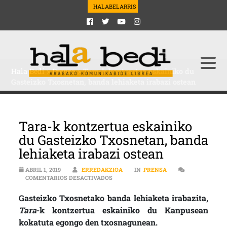
HALABELARRIS
Hala Bedi
>
Prensa
>
Tara-k kontzertua eskainiko du
Gasteizko Txosnetan, banda lehiaketa irabazi ostean
Tara-k kontzertua eskainiko
du Gasteizko Txosnetan, banda
lehiaketa irabazi ostean
ABRIL 1, 2019
ERREDAKZIOA
IN
PRENSA
EN TARA-K KONTZERTUA ESKAINIKO DU
COMENTARIOS DESACTIVADOS
Gasteizko Txosnetako banda lehiaketa irabazita,
Tara
-k kontzertua eskainiko du Kanpusean
kokatuta egongo den txosnagunean.