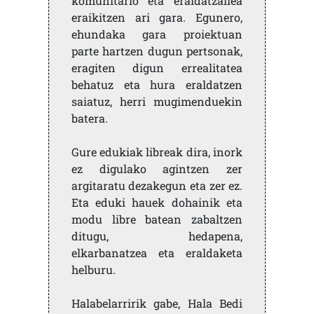
komunitario eta eraldatzailea
eraikitzen ari gara. Egunero,
ehundaka gara proiektuan
parte hartzen dugun pertsonak,
eragiten digun errealitatea
behatuz eta hura eraldatzen
saiatuz, herri mugimenduekin
batera.
Gure edukiak libreak dira, inork
ez digulako agintzen zer
argitaratu dezakegun eta zer ez.
Eta eduki hauek dohainik eta
modu libre batean zabaltzen
ditugu, hedapena,
elkarbanatzea eta eraldaketa
helburu.
Halabelarririk gabe, Hala Bedi