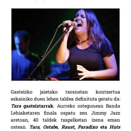
Gasteizko jaietako txosnetan kontzertua
eskainiko duen lehen taldea definituta geratu da:
Tara
gasteiztarrak
. Aurreko ostegunean Banda
Lehiaketaren finala ospatu zen Jimmy Jazz
aretoan, 40 taldek txapelketan izena eman
ostean.
Tara
,
Ostab
e
,
Raust, Paradixo
eta
Huts