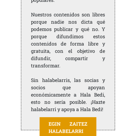
Nuestros contenidos son libres
porque nadie nos dicta qué
podemos publicar y qué no. Y
porque difundimos estos
contenidos de forma libre y
gratuita, con el objetivo de
difundir, compartir y
transformar.
Sin halabelarris, las socias y
socios que apoyan
económicamente a Hala Bedi,
esto no sería posible. ¡Hazte
halabelarri y apoya a Hala Bedi!
EGIN ZAITEZ
HALABELARRI