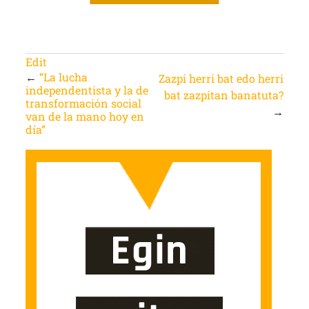
Edit
←
“La lucha
Zazpi herri bat edo herri
independentista y la de
bat zazpitan banatuta?
transformación social
→
van de la mano hoy en
día”