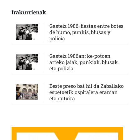
Irakurrienak
Gasteiz 1986: fiestas entre botes
de humo, punkis, blusas y
policía
Gasteiz 1986an: ke-potoen
arteko jaiak, punkiak, blusak
eta polizia
Beste preso bat hil da Zaballako
espetxetik ospitalera eraman
eta gutxira