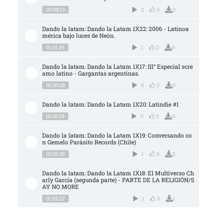
00:59:13
2
0
0
Dando la latam: Dando la Latam 1X22: 2006 - Latinoa
mérica bajo luces de Neón.
01:01:35
1
0
0
Dando la latam: Dando la Latam 1X17: III° Especial scre
amo latino - Gargantas argentinas.
01:00:28
0
0
0
Dando la latam: Dando la Latam 1X20: Latindie #1
01:00:19
0
0
0
Dando la latam: Dando la Latam 1X19: Conversando co
n Gemelo Parásito Records (Chile)
01:05:28
1
0
3
Dando la latam: Dando la Latam 1X18: El Multiverso Ch
arly García (segunda parte) - PARTE DE LA RELIGIÓN/S
AY NO MORE
01:02:27
1
0
1