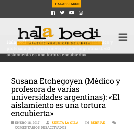
HALABELARRIS
Hala Bedi
>
Berriak
>
Susana Etchegoyen (Médico y
profesora de varias universidades argentinas): «El
aislamiento es una tortura encubierta»
Susana Etchegoyen (Médico y
profesora de varias
universidades argentinas): «El
aislamiento es una tortura
encubierta»
ENERO 18, 2017
SUELTA LA OLLA
IN
BERRIAK
EN SUSANA ETCHEGOYEN (MÉDICO Y PRO
COMENTARIOS DESACTIVADOS