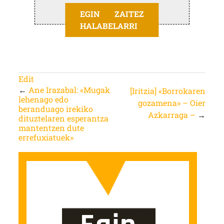
EGIN ZAITEZ
HALABELARRI
Edit
←
Ane Irazabal: «Mugak
[Iritzia] «Borrokaren
lehenago edo
gozamena» – Oier
beranduago irekiko
Azkarraga –
→
dituztelaren esperantza
mantentzen dute
errefuxiatuek»