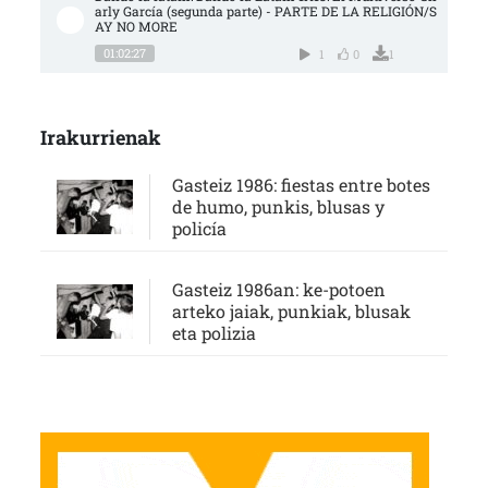
arly García (segunda parte) - PARTE DE LA RELIGIÓN/S
AY NO MORE
01:02:27
1
0
1
Irakurrienak
Gasteiz 1986: fiestas entre botes
de humo, punkis, blusas y
policía
Gasteiz 1986an: ke-potoen
arteko jaiak, punkiak, blusak
eta polizia