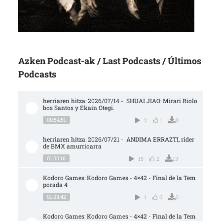
Azken Podcast-ak / Last Podcasts / Últimos
Podcasts
herriaren hitza: 2026/07/14 -  SHUAI JIAO: Mirari Riolo
bos Santos y Ekain Otegi.
00:54:51
2
1
0
herriaren hitza: 2026/07/21 -  ANDIMA ERRAZTI, rider 
de BMX amurrioarra
01:00:16
15
2
13
Kodoro Games: Kodoro Games - 4×42 - Final de la Tem
porada 4
01:03:42
1
0
2
Kodoro Games: Kodoro Games - 4×42 - Final de la Tem