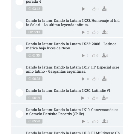
porada 4
01:03:42
1
0
0
Dando la latam: Dando la Latam 1X23: Homenaje al Ind
io Solari - La última leyenda infinita.
00:59:13
2
0
0
Dando la latam: Dando la Latam 1X22: 2006 - Latinoa
mérica bajo luces de Neón.
01:01:35
1
0
0
Dando la latam: Dando la Latam 1X17: III° Especial scre
amo latino - Gargantas argentinas.
01:00:28
0
0
0
Dando la latam: Dando la Latam 1X20: Latindie #1
01:00:19
0
0
0
Dando la latam: Dando la Latam 1X19: Conversando co
n Gemelo Parásito Records (Chile)
01:05:28
1
0
3
Dando la latam: Dando la Latam 1X18: El Multiverso Ch