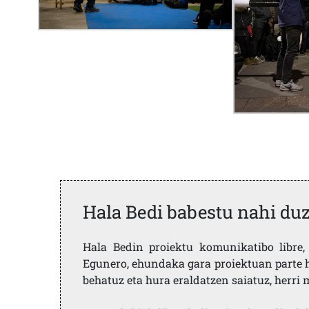
Hala Bedi babestu nahi du
Hala Bedin proiektu komunikatibo libre, 
Egunero, ehundaka gara proiektuan parte h
behatuz eta hura eraldatzen saiatuz, herr