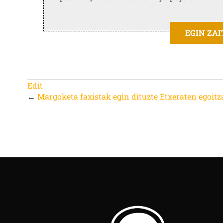
EGIN ZA
Edit
←
Margoketa faxistak egin dituzte Etxeraten egoit