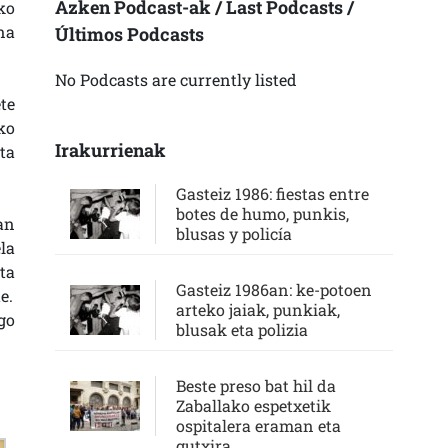
Azken Podcast-ak / Last Podcasts /
ko
na
Últimos Podcasts
No Podcasts are currently listed
te
ko
Irakurrienak
ta
Gasteiz 1986: fiestas entre
botes de humo, punkis,
an
blusas y policía
la
ta
Gasteiz 1986an: ke-potoen
e.
arteko jaiak, punkiak,
go
blusak eta polizia
Beste preso bat hil da
Zaballako espetxetik
ospitalera eraman eta
gutxira