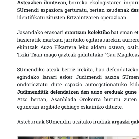
Asteazken iluntzean
, borroka ekologistaren ingur
SUmendi espaziora gerturatu, bertan zeudenak
des
identifikatu zituzten Ertzaintzaren operazioan.
Jasandako erasoari
erantzun kolektibo
bat eman et
hasieratik martxan jarritako egitarauarekin aurrer
ekintzak Auzo Elkartera leku aldatu ostean, osti
Txiki Txan mago gazteak gidatutako “Gau Magikoaz
SUmendiko ateak berriz irekita, hau defendatzek
egindako lanari esker Judimendi auzoa SUmend
ondorioztatu dute espazio autoegstionatuko kid
Judimenditik defendatzen den auzo ereduak gune 
Atzo bertan, Asanblada Orokorra burutu zuten
egunetan argibide gehiago eskainiko dituzte.
Asteburuak SUmendin utzitako irudiak
argazki gal