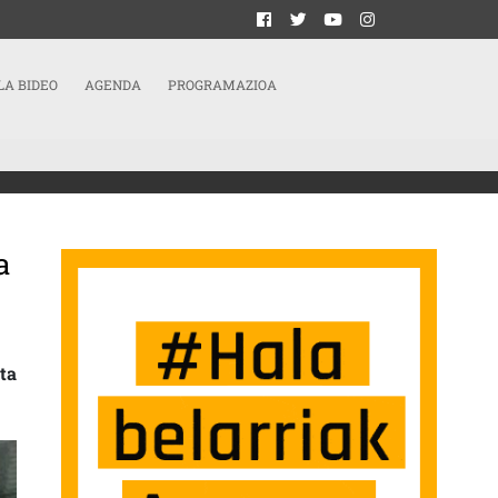
LA BIDEO
AGENDA
PROGRAMAZIOA
a
BES KANPAINA ABIATU DUTE
ta