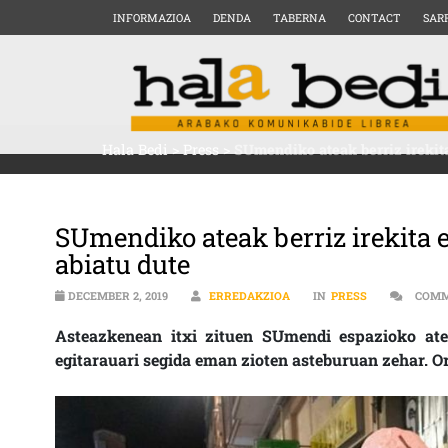
INFORMAZIOA
DENDA
TABERNA
CONTACT
SAR
Hala Bedi
>
Press
>
SUmendiko ateak berriz irekit
SUmendiko ateak berriz irekita
abiatu dute
DECEMBER 2, 2019
ERREDAKZIOA
IN
PRESS
COMM
Asteazkenean itxi zituen SUmendi espazioko atea
egitarauari segida eman zioten asteburuan zehar. O