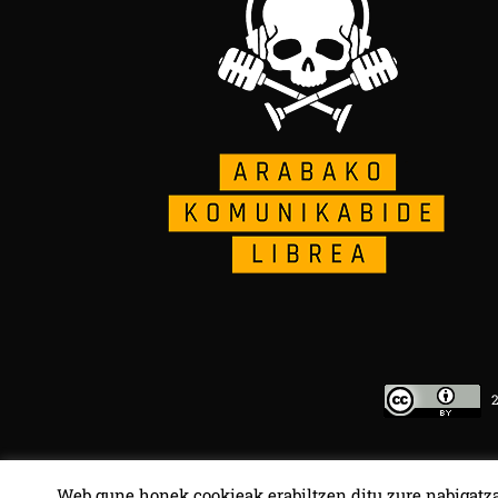
20
Web gune honek cookieak erabiltzen ditu zure nabigatza