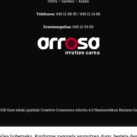
01001 – Gasteiz – Araba
Telefonoa:
945 12 88 55 / 945 12 14 88
Erantzungailua:
945 12 09 89
18 Gure eduki guztiak Creative Commons Aitortu 4.0 Nazioartekoa Baimen b
ilea hobetzeko. Konforme zagozela asumitzen dugu, bestela des