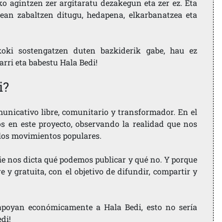
ko agintzen zer argitaratu dezakegun eta zer ez. Eta
ean zabaltzen ditugu, hedapena, elkarbanatzea eta
koki sostengatzen duten bazkiderik gabe, hau ez
larri eta babestu Hala Bedi!
i?
nicativo libre, comunitario y transformador. En el
os en este proyecto, observando la realidad que nos
 los movimientos populares.
ie nos dicta qué podemos publicar y qué no. Y porque
 y gratuita, con el objetivo de difundir, compartir y
e apoyan económicamente a Hala Bedi, esto no sería
edi!