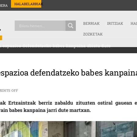
HALABELARRIAK
RERA
BERRIAK
IRITZIAK
HA
ZOZKETAK
a espazioa defendatzeko babes kanpaina abiatu dute
 espazioa defendatzeko babes kanpain
ON SUMENDIKO ATEAK BERRIZ IREKITA ESPAZIOA DEFENDATZEKO BA
ENTS OFF
k Ertzaintzak berriz zabaldu zituzten ostiral gauean e
rain babes kanpaina jarri dute martxan.