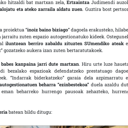
uko hitzaldi bat martxan zela,
Ertzaintza
Judimendi auzo
alojatu eta ateko zarraila aldatu zuen
. Guztira bost pertso
a proiektua “
inoiz baino biziago
” dagoela erakusteko, hilabe
a jarraitu zuten espazio autogestionatuko kideek. Ostegune
ral
iluntzean berriro zabaldu zituzten SUmendiko ateak
e
” gozatzeko aukera izan zuten bertaratutakoek.
o
babes kanpaina jarri dute martxan
. Hiru urte luze hauet
i bezalako espazioak defendatzeko prestatuago dagoe
eek. “Indarrak biderkatzeko” garaia dela azpimarratu e
autogestionatuen beharra “ezinbestekoa”
duela azaldu dut
 eman beharreko hurrengo pausoak zehazteko, hurren
eria
batean bildu ditugu: