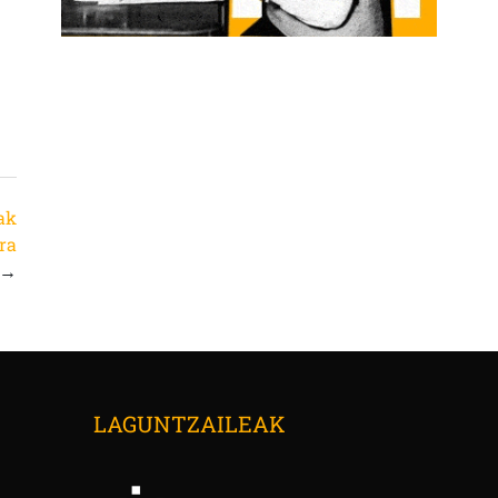
ak
ra
→
LAGUNTZAILEAK