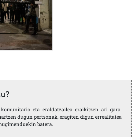
zu?
komunitario eta eraldatzailea eraikitzen ari gara.
artzen dugun pertsonak, eragiten digun errealitatea
i mugimenduekin batera.