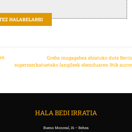
ITEZ HALABELARRI
zan
Greba mugagabea abiatuko dute Berri
supermerkatuetako langileek abenduaren 9tik aurre
HALA BEDI IRRATIA
Bueno Monreal, 16 – Behea