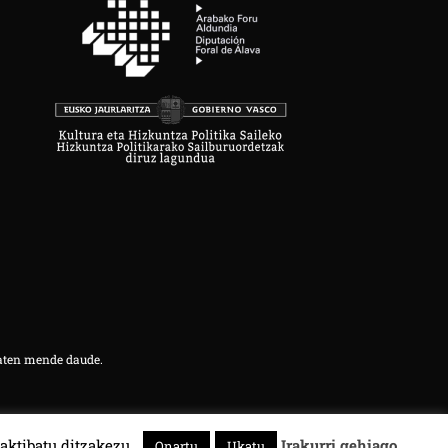
aten mende daude.
aktibatu ditzakezu.
Irakurri gehiago
Onartu
Ukatu