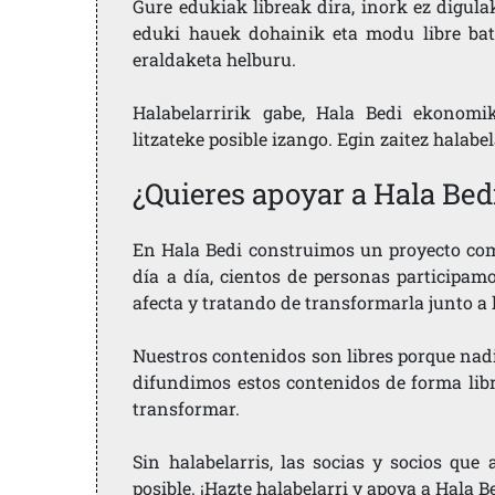
Gure edukiak libreak dira, inork ez digula
eduki hauek dohainik eta modu libre bat
eraldaketa helburu.
Halabelarririk gabe, Hala Bedi ekonomi
litzateke posible izango. Egin zaitez halabe
¿Quieres apoyar a Hala Bed
En Hala Bedi construimos un proyecto comu
día a día, cientos de personas participam
afecta y tratando de transformarla junto a
Nuestros contenidos son libres porque nad
difundimos estos contenidos de forma libre
transformar.
Sin halabelarris, las socias y socios qu
posible. ¡Hazte halabelarri y apoya a Hala B