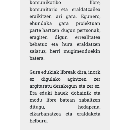
komunikatibo libre,
komunitario eta eraldatzailea
eraikitzen ari gara. Egunero,
ehundaka gara proiektuan
parte hartzen dugun pertsonak,
eragiten digun errealitatea
behatuz eta hura eraldatzen
saiatuz, herri mugimenduekin
batera.
Gure edukiak libreak dira, inork
ez digulako agintzen zer
argitaratu dezakegun eta zer ez.
Eta eduki hauek dohainik eta
modu libre batean zabaltzen
ditugu, hedapena,
elkarbanatzea eta eraldaketa
helburu.