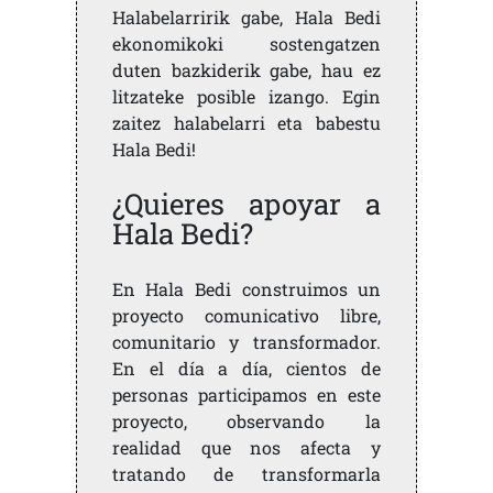
Halabelarririk gabe, Hala Bedi
ekonomikoki sostengatzen
duten bazkiderik gabe, hau ez
litzateke posible izango. Egin
zaitez halabelarri eta babestu
Hala Bedi!
¿Quieres apoyar a
Hala Bedi?
En Hala Bedi construimos un
proyecto comunicativo libre,
comunitario y transformador.
En el día a día, cientos de
personas participamos en este
proyecto, observando la
realidad que nos afecta y
tratando de transformarla