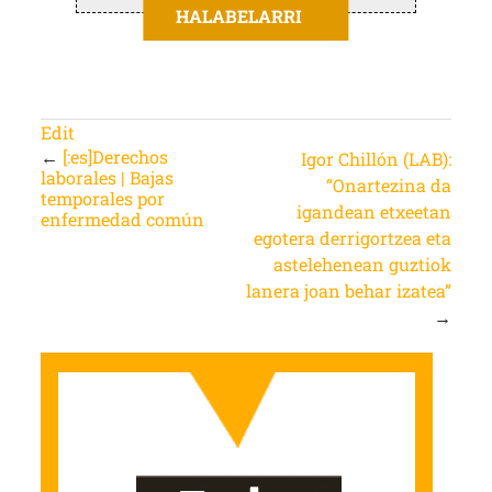
HALABELARRI
Edit
←
[:es]Derechos
Igor Chillón (LAB):
laborales | Bajas
“Onartezina da
temporales por
igandean etxeetan
enfermedad común
egotera derrigortzea eta
astelehenean guztiok
lanera joan behar izatea”
→