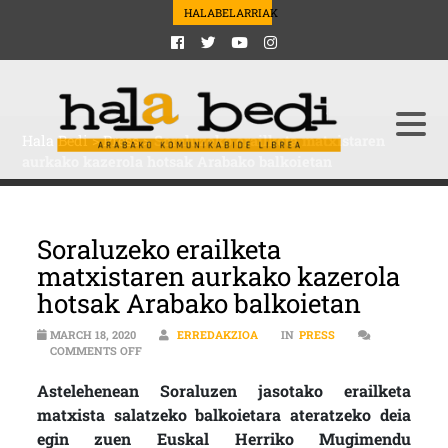
HALABELARRIAK
Hala Bedi
>
Press
>
Soraluzeko erailketa matxistaren
aurkako kazerola hotsak Arabako balkoietan
Soraluzeko erailketa
matxistaren aurkako kazerola
hotsak Arabako balkoietan
MARCH 18, 2020
ERREDAKZIOA
IN
PRESS
ON SORALUZEKO ERAILKETA MATXISTAREN AURKAKO 
COMMENTS OFF
Astelehenean Soraluzen jasotako erailketa
matxista salatzeko balkoietara ateratzeko deia
egin zuen Euskal Herriko Mugimendu