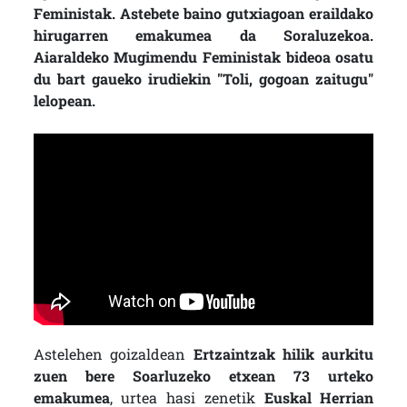
Feministak. Astebete baino gutxiagoan eraildako
hirugarren emakumea da Soraluzekoa.
Aiaraldeko Mugimendu Feministak bideoa osatu
du bart gaueko irudiekin "Toli, gogoan zaitugu"
lelopean.
Astelehen goizaldean
Ertzaintzak hilik aurkitu
zuen bere Soarluzeko etxean 73 urteko
emakumea
, urtea hasi zenetik
Euskal Herrian