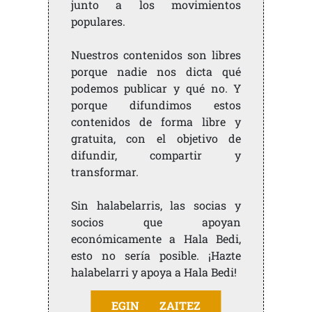
junto a los movimientos
populares.
Nuestros contenidos son libres
porque nadie nos dicta qué
podemos publicar y qué no. Y
porque difundimos estos
contenidos de forma libre y
gratuita, con el objetivo de
difundir, compartir y
transformar.
Sin halabelarris, las socias y
socios que apoyan
económicamente a Hala Bedi,
esto no sería posible. ¡Hazte
halabelarri y apoya a Hala Bedi!
EGIN ZAITEZ