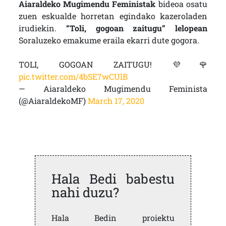
Aiaraldeko Mugimendu Feministak
bideoa osatu
zuen eskualde horretan egindako kazeroladen
irudiekin.
“Toli, gogoan zaitugu” lelopean
Soraluzeko emakume eraila ekarri dute gogora.
TOLI, GOGOAN ZAITUGU! 💜🌹
pic.twitter.com/4bSE7wCUlB
— Aiaraldeko Mugimendu Feminista
(@AiaraldekoMF)
March 17, 2020
Hala Bedi babestu
nahi duzu?
Hala Bedin proiektu