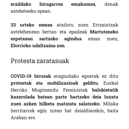
eraildako hirugarren emakumea
, denak
astebeteeko epean.
33 urteko semea
atxilotu zuen Ertzaintzak
astelehenean bertan eta epaileak
Martuteneko
espetxean sartzeko agindua
eman zuen,
Elorrioko udaltzaina zen
.
Protesta zaratasuak
COVID-19 birusak
eragindako egoerak ez ditu
protestak eta mobilizazioak gelditu
. Euskal
Herriko Mugimendu Feministak
balokietatik
kazerolada batean parte hartzeko deia luzatu
zuen azken hilketa matxista salatzeko
. Milaka
herritarrek egin zuten bat deialdiarekin, baita
Araban ere.