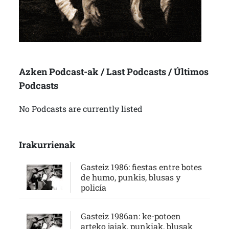
Azken Podcast-ak / Last Podcasts / Últimos
Podcasts
No Podcasts are currently listed
Irakurrienak
Gasteiz 1986: fiestas entre botes
de humo, punkis, blusas y
policía
Gasteiz 1986an: ke-potoen
arteko jaiak, punkiak, blusak