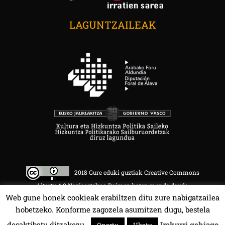
LAGUNTZAILEAK
2018 Gure eduki guztiak Creative Commons
Aitortu 4.0 Nazioartekoa Baimen baten mende daude.
Web gune honek cookieak erabiltzen ditu zure nabigatzailea
hobetzeko. Konforme zagozela asumitzen dugu, bestela
desaktibatu ditzakezu.
Irakurri gehiago