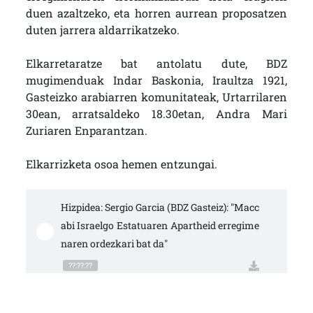
duen azaltzeko, eta horren aurrean proposatzen
duten jarrera aldarrikatzeko.
Elkarretaratze bat antolatu dute, BDZ
mugimenduak Indar Baskonia, Iraultza 1921,
Gasteizko arabiarren komunitateak, Urtarrilaren
30ean, arratsaldeko 18.30etan, Andra Mari
Zuriaren Enparantzan.
Elkarrizketa osoa hemen entzungai.
Hizpidea: Sergio Garcia (BDZ Gasteiz): "Macc
abi Israelgo Estatuaren Apartheid erregime
naren ordezkari bat da"
??:??:??