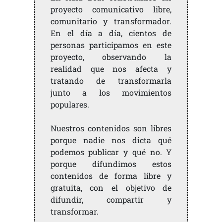
proyecto comunicativo libre,
comunitario y transformador.
En el día a día, cientos de
personas participamos en este
proyecto, observando la
realidad que nos afecta y
tratando de transformarla
junto a los movimientos
populares.
Nuestros contenidos son libres
porque nadie nos dicta qué
podemos publicar y qué no. Y
porque difundimos estos
contenidos de forma libre y
gratuita, con el objetivo de
difundir, compartir y
transformar.