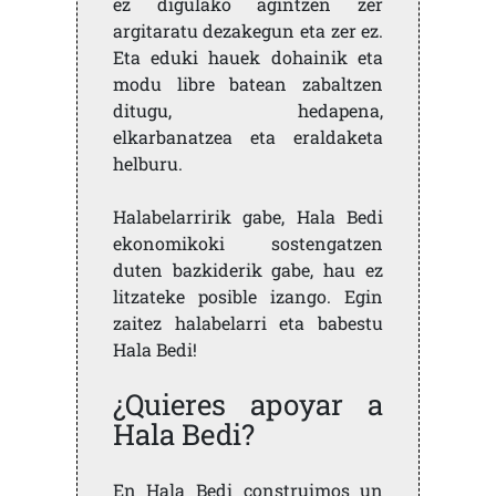
ez digulako agintzen zer
argitaratu dezakegun eta zer ez.
Eta eduki hauek dohainik eta
modu libre batean zabaltzen
ditugu, hedapena,
elkarbanatzea eta eraldaketa
helburu.
Halabelarririk gabe, Hala Bedi
ekonomikoki sostengatzen
duten bazkiderik gabe, hau ez
litzateke posible izango. Egin
zaitez halabelarri eta babestu
Hala Bedi!
¿Quieres apoyar a
Hala Bedi?
En Hala Bedi construimos un