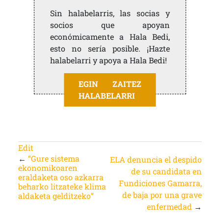
Sin halabelarris, las socias y
socios que apoyan
económicamente a Hala Bedi,
esto no sería posible. ¡Hazte
halabelarri y apoya a Hala Bedi!
EGIN ZAITEZ
HALABELARRI
Edit
←
“Gure sistema
ELA denuncia el despido
ekonomikoaren
de su candidata en
eraldaketa oso azkarra
Fundiciones Gamarra,
beharko litzateke klima
de baja por una grave
aldaketa gelditzeko”
enfermedad
→