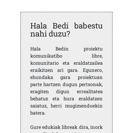
Hala Bedi babestu
nahi duzu?
Hala Bedin proiektu
komunikatibo libre,
komunitario eta eraldatzailea
eraikitzen ari gara. Egunero,
ehundaka gara proiektuan
parte hartzen dugun pertsonak,
eragiten digun errealitatea
behatuz eta hura eraldatzen
saiatuz, herri mugimenduekin
batera.
Gure edukiak libreak dira, inork