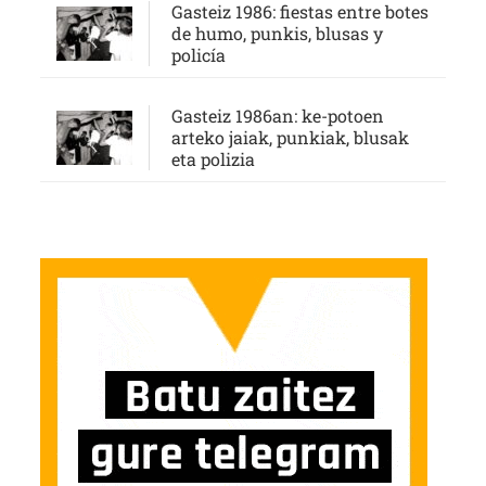
Gasteiz 1986: fiestas entre botes
de humo, punkis, blusas y
policía
Gasteiz 1986an: ke-potoen
arteko jaiak, punkiak, blusak
eta polizia