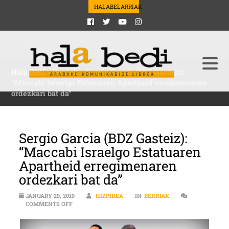
HALABELARRIAK
Hala Bedi
>
Berriak
>
Sergio Garcia (BDZ Gasteiz):
“Maccabi Israelgo Estatuaren Apartheid erregimenaren
ordezkari bat da”
Sergio Garcia (BDZ Gasteiz):
“Maccabi Israelgo Estatuaren
Apartheid erregimenaren
ordezkari bat da”
JANUARY 29, 2019
HIZPIDEA
IN
BERRIAK
ON SERGIO GARCIA (BDZ GASTEIZ): “MACCABI ISRAE
COMMENTS OFF