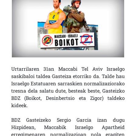
Urtarrilaren 31an Maccabi Tel Aviv Israelgo
saskibaloi taldea Gasteiza etorriko da. Talde hau
Israelgo Estatuaren sarraskien normalizaziorako
tresna dela salatu dute, besteak beste, Gasteizko
BDZ (Boikot, Desinbertsio eta Zigor) taldeko
kideek.
BDZ Gasteizeko Sergio Garcia izan dugu
Hizpidean, Maccabik Israelgo Apartheid
erregimenaren normalizazioan nola eragiten