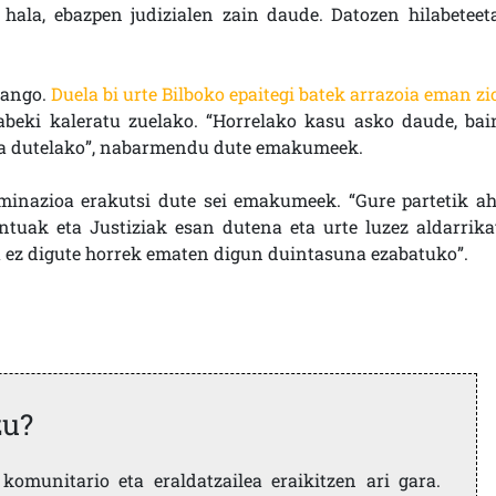
 hala, ebazpen judizialen zain daude. Datozen hilabeteet
.
zango.
Duela bi urte Bilboko epaitegi batek arrazoia eman zi
abeki kaleratu zuelako. “Horrelako kasu asko daude, bai
urra dutelako”, nabarmendu dute emakumeek.
minazioa erakutsi dute sei emakumeek. “Gure partetik ah
tuak eta Justiziak esan dutena eta urte luzez aldarrika
 ez digute horrek ematen digun duintasuna ezabatuko”.
zu?
komunitario eta eraldatzailea eraikitzen ari gara.