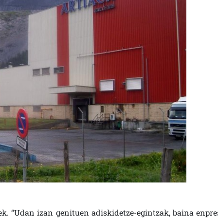
leek. “Udan izan genituen adiskidetze-egintzak, baina enpre