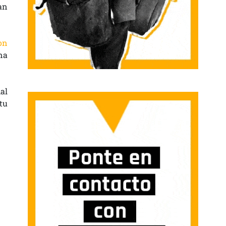
an
on
na
al
tu