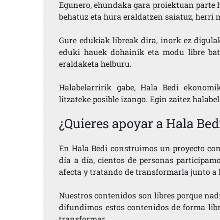
Egunero, ehundaka gara proiektuan parte h
behatuz eta hura eraldatzen saiatuz, herr
Gure edukiak libreak dira, inork ez digula
eduki hauek dohainik eta modu libre bat
eraldaketa helburu.
Halabelarririk gabe, Hala Bedi ekonomi
litzateke posible izango. Egin zaitez halabe
¿Quieres apoyar a Hala Bed
En Hala Bedi construimos un proyecto comu
día a día, cientos de personas participam
afecta y tratando de transformarla junto a
Nuestros contenidos son libres porque nad
difundimos estos contenidos de forma libre
transformar.