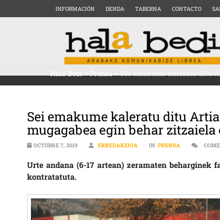
INFORMACIÓN
DENDA
TABERNA
CONTACTO
SA
Hala Bedi
>
Prensa
>
Sei emakume kaleratu ditu Ar
Sei emakume kaleratu ditu Artia
mugagabea egin behar zitzaiela
OCTUBRE 7, 2019
ERREDAKZIOA
IN
PRENSA
COME
Urte andana (6-17 artean) zeramaten beharginek fa
kontratatuta.