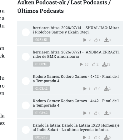
Azken Podcast-ak / Last Podcasts /
Últimos Podcasts
ra
na
tu
herriaren hitza: 2026/07/14 -  SHUAI JIAO: Mirar
i Riolobos Santos y Ekain Otegi.
00:54:51
2
1
0
an
herriaren hitza: 2026/07/21 -  ANDIMA ERRAZTI, 
ek
rider de BMX amurrioarra
01:00:16
15
2
13
Kodoro Games: Kodoro Games - 4×42 - Final de l
du
a Temporada 4
ro
01:03:42
1
0
2
en
Kodoro Games: Kodoro Games - 4×42 - Final de l
a Temporada 4
01:03:42
1
0
0
la
ez
Dando la latam: Dando la Latam 1X23: Homenaje 
al Indio Solari - La última leyenda infinita.
00:59:13
2
0
0