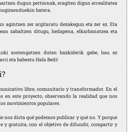
artzen dugun pertsonak, eragiten digun errealitatea
i mugimenduekin batera.
ko agintzen zer argitaratu dezakegun eta zer ez. Eta
ean zabaltzen ditugu, hedapena, elkarbanatzea eta
koki sostengatzen duten bazkiderik gabe, hau ez
larri eta babestu Hala Bedi!
i?
nicativo libre, comunitario y transformador. En el
os en este proyecto, observando la realidad que nos
 los movimientos populares.
ie nos dicta qué podemos publicar y qué no. Y porque
 y gratuita, con el objetivo de difundir, compartir y