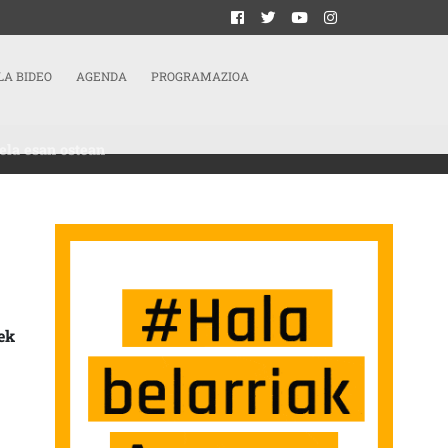
LA BIDEO
AGENDA
PROGRAMAZIOA
ela esan ostean
KUSKARITZAK KONTRATU MUGAGABEA EGIN BEHAR ZITZAIELA ESAN OSTEAN
ek