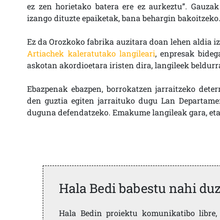
ez zen horietako batera ere ez aurkeztu”. Gauzak
izango dituzte epaiketak, bana behargin bakoitzeko
Ez da Orozkoko fabrika auzitara doan lehen aldia i
Artiachek kaleratutako langileari
, enpresak bideg
askotan akordioetara iristen dira, langileek beld
Ebazpenak ebazpen, borrokatzen jarraitzeko deter
den guztia egiten jarraituko dugu Lan Departamen
duguna defendatzeko. Emakume langileak gara, eta
Hala Bedi babestu nahi du
Hala Bedin proiektu komunikatibo libre, 