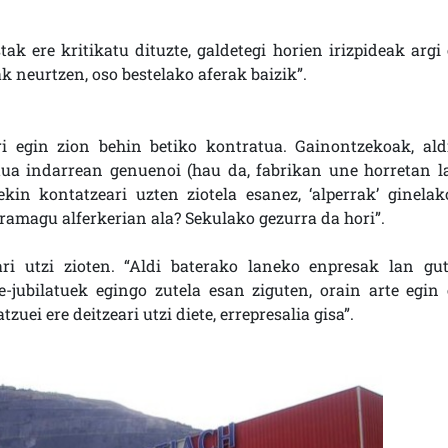
tak ere kritikatu dituzte, galdetegi horien irizpideak argi 
k neurtzen, oso bestelako aferak baizik”.
ri egin zion behin betiko kontratua. Gainontzekoak, aldi
tua indarrean genuenoi (hau da, fabrikan une horretan l
in kontatzeari uzten ziotela esanez, ‘alperrak’ ginelako
aramagu alferkerian ala? Sekulako gezurra da hori”.
ri utzi zioten. “Aldi baterako laneko enpresak lan gut
-jubilatuek egingo zutela esan ziguten, orain arte egin 
zuei ere deitzeari utzi diete, errepresalia gisa”.