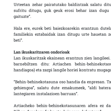
Urteetan zehar pairatutako baldintzak salatu ditu
sufritu ditugu, guk geuk erosi behar izan dugu 
gaituzte”.
Hala ere, eurek beti baiezkoarekin erantzun dutel
familiekin eztabaidak izan ditugu urte hauetan 
beti”.
Lan ikuskaritzaren ondorioak
Lan ikuskaritzak ekainean erantzun zien langileei
barnebiltzen ditu: Artiachen behin-behinekot
handiagoa) eta zazpi langile horiei kontratu mugaga
“Behin-behinekotasuna oso handia da enpresan. Tx
gehiengoa”, salatu dute emakumeek, “aldi bater
lantegiaren instalazioen barruan”.
Artiacheko behin-behinekotasunaren afera ez da