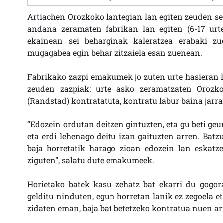
Artiachen Orozkoko lantegian lan egiten zeuden s
andana zeramaten fabrikan lan egiten (6-17 urte
ekainean sei beharginak kaleratzea erabaki zu
mugagabea egin behar zitzaiela esan zuenean.
Fabrikako zazpi emakumek jo zuten urte hasieran l
zeuden zazpiak: urte asko zeramatzaten Orozko
(Randstad) kontratatuta, kontratu labur baina jarra
“Edozein ordutan deitzen gintuzten, eta gu beti ge
eta erdi lehenago deitu izan gaituzten arren. Batz
baja horretatik harago zioan edozein lan eskatz
ziguten”, salatu dute emakumeek.
Horietako batek kasu zehatz bat ekarri du gogor
gelditu ninduten, egun horretan lanik ez zegoela e
zidaten eman, baja bat betetzeko kontratua nuen ar