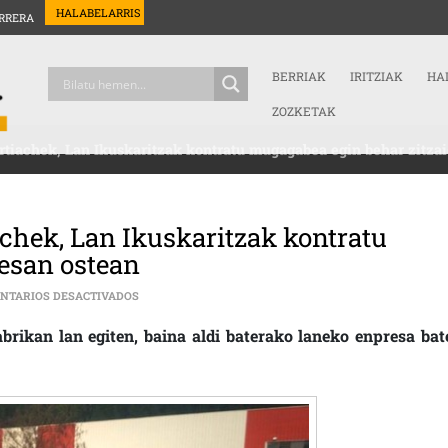
HALABELARRIS
RRERA
BERRIAK
IRITZIAK
HA
ZOZKETAK
tiachek, Lan Ikuskaritzak kontratu mugagabea egin behar zitzai
chek, Lan Ikuskaritzak kontratu
 esan ostean
EN SEI EMAKUME KALERATU DITU ARTIACHEK, LAN I
NTARIOS DESACTIVADOS
brikan lan egiten, baina aldi baterako laneko enpresa bat