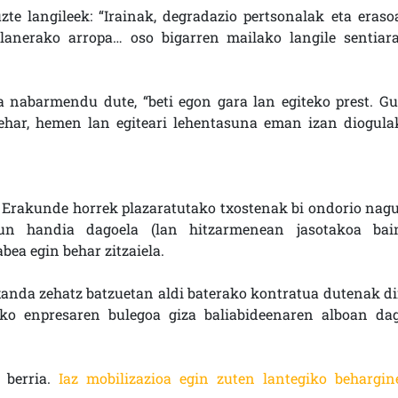
zte langileek: “Irainak, degradazio pertsonalak eta eraso
lanerako arropa… oso bigarren mailako langile sentiara
a nabarmendu dute, “beti egon gara lan egiteko prest. Gu
zehar, hemen lan egiteari lehentasuna eman izan diogula
. Erakunde horrek plazaratutako txostenak bi ondorio nagu
asun handia dagoela (lan hitzarmenean jasotakoa bai
bea egin behar zitzaiela.
anda zehatz batzuetan aldi baterako kontratua dutenak di
ako enpresaren bulegoa giza baliabideenaren alboan dag
 berria.
Iaz mobilizazioa egin zuten lantegiko behargin