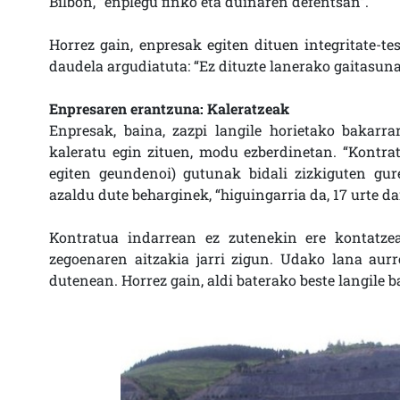
Bilbon, “enplegu finko eta duinaren defentsan”.
Horrez gain, enpresak egiten dituen integritate-tes
daudela argudiatuta: “Ez dituzte lanerako gaitasuna
Enpresaren erantzuna: Kaleratzeak
Enpresak, baina, zazpi langile horietako bakarra
kaleratu egin zituen, modu ezberdinetan. “Kontra
egiten geundenoi) gutunak bidali zizkiguten gurek
azaldu dute beharginek, “higuingarria da, 17 urte d
Kontratua indarrean ez zutenekin ere kontatzea
zegoenaren aitzakia jarri zigun. Udako lana aurre
dutenean. Horrez gain, aldi baterako beste langile bat