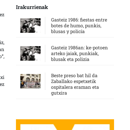
Irakurrienak
ez
Gasteiz 1986: fiestas entre
botes de humo, punkis,
blusas y policía
z,
Gasteiz 1986an: ke-potoen
an
arteko jaiak, punkiak,
”,
blusak eta polizia
Beste preso bat hil da
xi
Zaballako espetxetik
ez
ospitalera eraman eta
gutxira