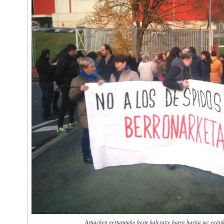
Artiachen gertatutako beste kaleratze baten harira iaz egini