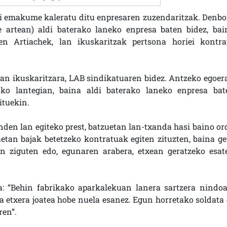
ei emakume kaleratu ditu enpresaren zuzendaritzak. Denbo
 artean) aldi baterako laneko enpresa baten bidez, bai
en Artiachek, lan ikuskaritzak pertsona horiei kontra
an ikuskaritzara, LAB sindikatuaren bidez. Antzeko egoer
ko lantegian, baina aldi baterako laneko enpresa bat
ituekin.
unden lan egiteko prest, batzuetan lan-txanda hasi baino or
uetan bajak betetzeko kontratuak egiten zituzten, baina ge
en ziguten edo, egunaren arabera, etxean geratzeko esat
a: “Behin fabrikako aparkalekuan lanera sartzera nindoa
ta etxera joatea hobe nuela esanez. Egun horretako soldata 
ren”.