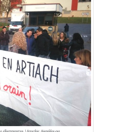
ko elkarretaratzea. | Argazkia: Aiaraldea.eus