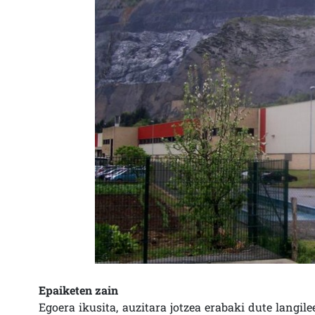
Epaiketen zain
Egoera ikusita, auzitara jotzea erabaki dute langi