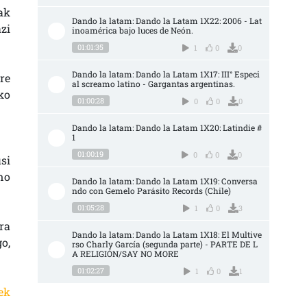
ak
Dando la latam: Dando la Latam 1X22: 2006 - Lat
zi
inoamérica bajo luces de Neón.
01:01:35
1
0
0
Dando la latam: Dando la Latam 1X17: III° Especi
re
al screamo latino - Gargantas argentinas.
ko
01:00:28
0
0
0
Dando la latam: Dando la Latam 1X20: Latindie #
1
01:00:19
0
0
0
si
no
Dando la latam: Dando la Latam 1X19: Conversa
ndo con Gemelo Parásito Records (Chile)
01:05:28
1
0
3
ra
Dando la latam: Dando la Latam 1X18: El Multive
o,
rso Charly García (segunda parte) - PARTE DE L
A RELIGIÓN/SAY NO MORE
01:02:27
1
0
1
ek