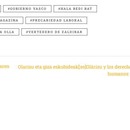
GOBIERNO VASCO
HALA BEDI BAT
AGAZINA
PRECARIEDAD LABORAL
LA OLLA
VERTEDERO DE ZALDIBAR
saren
Olarizu eta giza eskubideak[:es]Olárizu y los derec
humanos