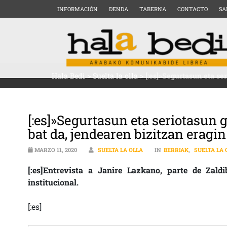
INFORMACIÓN
DENDA
TABERNA
CONTACTO
SA
Hala Bedi
>
Suelta la olla
>
[:es]»Segurtasun eta se
[:es]»Segurtasun eta seriotasun
bat da, jendearen bizitzan eragi
MARZO 11, 2020
SUELTA LA OLLA
IN
BERRIAK
,
SUELTA LA 
[:es]Entrevista a Janire Lazkano, parte de Zald
institucional.
[:es]