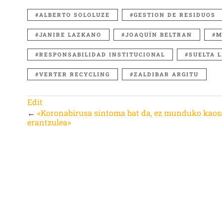
ALBERTO SOLOLUZE
GESTION DE RESIDUOS
JANIRE LAZKANO
JOAQUÍN BELTRAN
M
RESPONSABILIDAD INSTITUCIONAL
SUELTA 
VERTER RECYCLING
ZALDIBAR ARGITU
Edit
←
«Koronabirusa sintoma bat da, ez munduko kao
erantzulea»