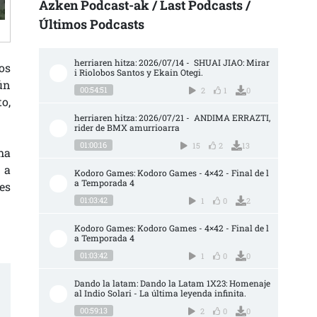
Azken Podcast-ak / Last Podcasts /
Últimos Podcasts
herriaren hitza: 2026/07/14 -  SHUAI JIAO: Mirar
os
i Riolobos Santos y Ekain Otegi.
ún
00:54:51
2
1
0
o,
herriaren hitza: 2026/07/21 -  ANDIMA ERRAZTI, 
rider de BMX amurrioarra
01:00:16
15
2
13
ha
 a
Kodoro Games: Kodoro Games - 4×42 - Final de l
a Temporada 4
es
01:03:42
1
0
2
Kodoro Games: Kodoro Games - 4×42 - Final de l
a Temporada 4
01:03:42
1
0
0
Dando la latam: Dando la Latam 1X23: Homenaje 
al Indio Solari - La última leyenda infinita.
00:59:13
2
0
0