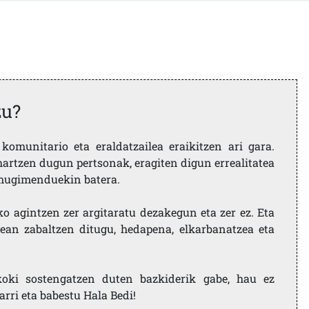
zu?
komunitario eta eraldatzailea eraikitzen ari gara.
artzen dugun pertsonak, eragiten digun errealitatea
i mugimenduekin batera.
ko agintzen zer argitaratu dezakegun eta zer ez. Eta
ean zabaltzen ditugu, hedapena, elkarbanatzea eta
koki sostengatzen duten bazkiderik gabe, hau ez
larri eta babestu Hala Bedi!