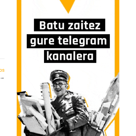
hos
→