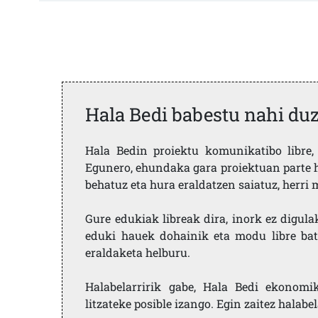
Hala Bedi babestu nahi du
Hala Bedin proiektu komunikatibo libre, 
Egunero, ehundaka gara proiektuan parte h
behatuz eta hura eraldatzen saiatuz, herr
Gure edukiak libreak dira, inork ez digula
eduki hauek dohainik eta modu libre bat
eraldaketa helburu.
Halabelarririk gabe, Hala Bedi ekonomi
litzateke posible izango. Egin zaitez halabe