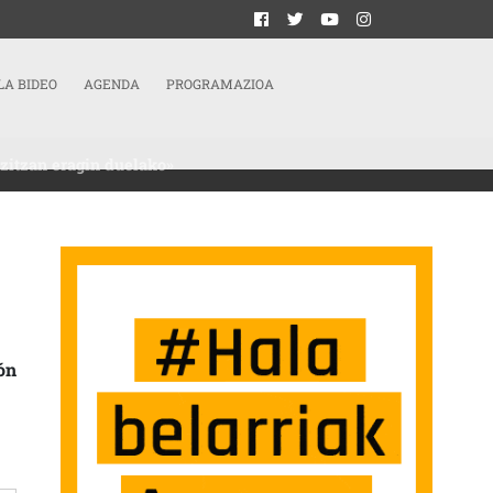
LA BIDEO
AGENDA
PROGRAMAZIOA
izitzan eragin duelako»
ASUN GEHIAGOREKIN TRATATU BEHARREKO TEMA BAT DA, JENDEAREN BIZITZAN 
ón