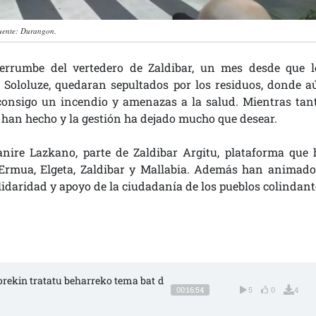
uente: Durangon.
rrumbe del vertedero de Zaldibar, un mes desde que l
 Sololuze, quedaran sepultados por los residuos, donde a
onsigo un incendio y amenazas a la salud. Mientras tant
o han hecho y la gestión ha dejado mucho que desear.
anire Lazkano, parte de Zaldibar Argitu, plataforma que 
 Ermua, Elgeta, Zaldibar y Mallabia. Además han animado
lidaridad y apoyo de la ciudadanía de los pueblos colindant
gorekin tratatu beharreko tema bat d
00:16:54
5
0
4