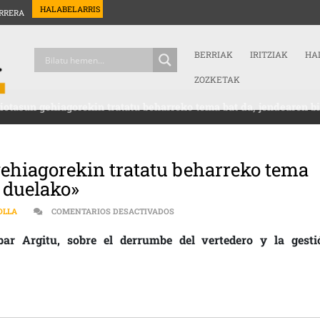
HALABELARRIS
RRERA
BERRIAK
IRITZIAK
HA
ZOZKETAK
riotasun gehiagorekin tratatu beharreko tema bat da, jendearen b
 gehiagorekin tratatu beharreko tema
n duelako»
EN [:ES]»SEGURTASUN ETA SERIOT
OLLA
COMENTARIOS DESACTIVADOS
ibar Argitu, sobre el derrumbe del vertedero y la gesti