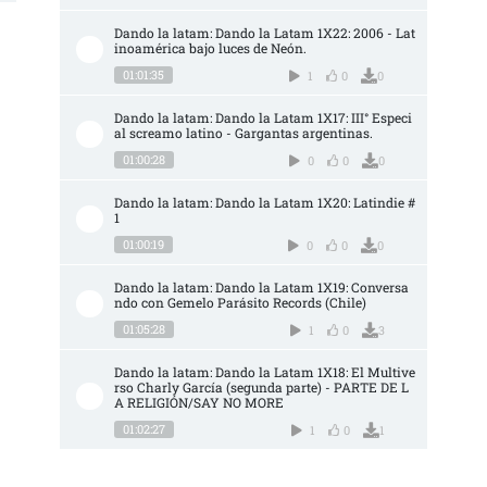
Dando la latam: Dando la Latam 1X22: 2006 - Lat
inoamérica bajo luces de Neón.
01:01:35
1
0
0
Dando la latam: Dando la Latam 1X17: III° Especi
al screamo latino - Gargantas argentinas.
01:00:28
0
0
0
Dando la latam: Dando la Latam 1X20: Latindie #
1
01:00:19
0
0
0
Dando la latam: Dando la Latam 1X19: Conversa
ndo con Gemelo Parásito Records (Chile)
01:05:28
1
0
3
Dando la latam: Dando la Latam 1X18: El Multive
rso Charly García (segunda parte) - PARTE DE L
A RELIGIÓN/SAY NO MORE
01:02:27
1
0
1