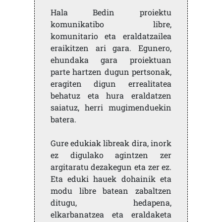
Hala Bedin proiektu
komunikatibo libre,
komunitario eta eraldatzailea
eraikitzen ari gara. Egunero,
ehundaka gara proiektuan
parte hartzen dugun pertsonak,
eragiten digun errealitatea
behatuz eta hura eraldatzen
saiatuz, herri mugimenduekin
batera.
Gure edukiak libreak dira, inork
ez digulako agintzen zer
argitaratu dezakegun eta zer ez.
Eta eduki hauek dohainik eta
modu libre batean zabaltzen
ditugu, hedapena,
elkarbanatzea eta eraldaketa