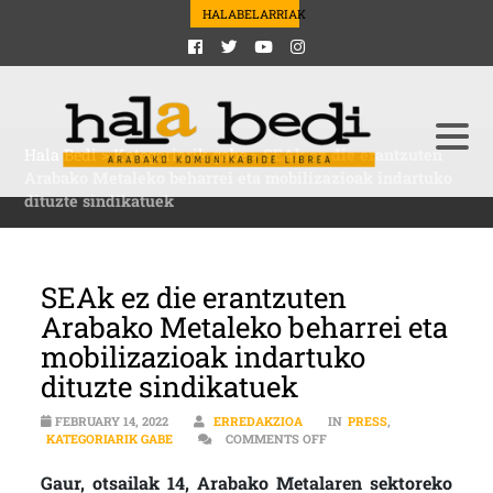
HALABELARRIAK
Hala Bedi
>
Kategoriarik gabe
>
SEAk ez die erantzuten
Arabako Metaleko beharrei eta mobilizazioak indartuko
dituzte sindikatuek
SEAk ez die erantzuten
Arabako Metaleko beharrei eta
mobilizazioak indartuko
dituzte sindikatuek
FEBRUARY 14, 2022
ERREDAKZIOA
IN
PRESS
,
ON SEAK EZ DIE ERANTZU
KATEGORIARIK GABE
COMMENTS OFF
Gaur, otsailak 14, Arabako Metalaren sektoreko