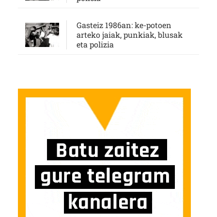
Gasteiz 1986an: ke-potoen
arteko jaiak, punkiak, blusak
eta polizia