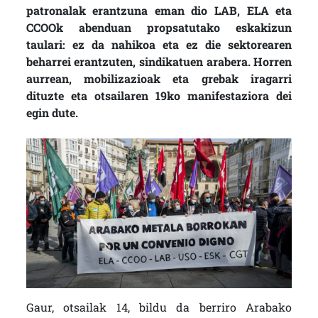
patronalak erantzuna eman dio LAB, ELA eta
CCOOk abenduan propsatutako eskakizun
taulari: ez da nahikoa eta ez die sektorearen
beharrei erantzuten, sindikatuen arabera. Horren
aurrean, mobilizazioak eta grebak iragarri
dituzte eta otsailaren 19ko manifestaziora dei
egin dute.
Gaur, otsailak 14, bildu da berriro Arabako