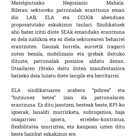
Matelgintzako Negoziazio Mahaia.
Bileran sektoreko patronalak erantzuna eman
dio LAB, ELA eta CCOOk abenduan
proposatutako eskakizun taulari. Sindikatuek
aho batez iritzi diote SEAk emandako erantzuna
ez dela nahikoa eta ez diela sektorearen beharrei
erantzuten. Gauzak horrela, aurretik iragarri
zuten bezala, mobilizazio eta grebak deituko
dituzte, patronalak posizioa aldatu dezan.
Otsailaren 19rako deitu duten manifestaziora
batzeko deia luzatu diete langile eta herritarrei.
ELA sindikatuaren arabera “pobrea” eta
“hutsunez betea” izan da patronalaren
erantzuna. Ez ditu jasotzen, besteak beste, KPI-ko
igoerak, lanaldi murrizketa, subrogazioa, baja
osagarrien igoera, errelebo-kontratua,
flexbilitatea murriztea, eta kanpoan uzten ditu
beste hainbat eskakizun ere.