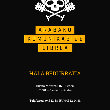
HALA BEDI IRRATIA
Bueno Monreal, 16 – Behea
01001 – Gasteiz – Araba
Telefonoa:
945 12 88 55 / 945 12 14 88