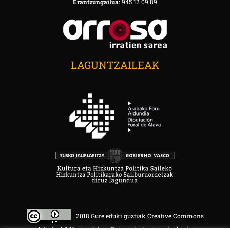
Erantzungailua:
945 12 09 89
LAGUNTZAILEAK
2018 Gure eduki guztiak Creative Commons
Aitortu 4.0 Nazioartekoa Baimen baten mende daude.