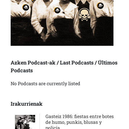
Azken Podcast-ak / Last Podcasts / Últimos
Podcasts
No Podcasts are currently listed
Irakurrienak
Gasteiz 1986: fiestas entre botes
de humo, punkis, blusas y
policía