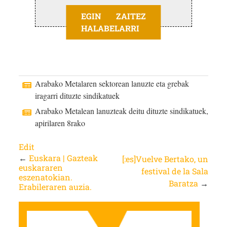
EGIN ZAITEZ
HALABELARRI
Arabako Metalaren sektorean lanuzte eta grebak
iragarri dituzte sindikatuek
Arabako Metalean lanuzteak deitu dituzte sindikatuek,
apirilaren 8rako
Edit
←
Euskara | Gazteak
[:es]Vuelve Bertako, un
euskararen
festival de la Sala
eszenatokian.
Baratza
→
Erabileraren auzia.