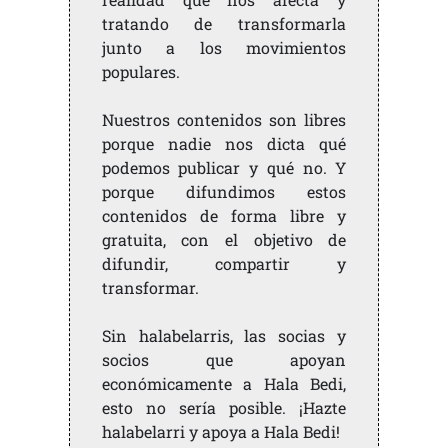
tratando de transformarla
junto a los movimientos
populares.
Nuestros contenidos son libres
porque nadie nos dicta qué
podemos publicar y qué no. Y
porque difundimos estos
contenidos de forma libre y
gratuita, con el objetivo de
difundir, compartir y
transformar.
Sin halabelarris, las socias y
socios que apoyan
económicamente a Hala Bedi,
esto no sería posible. ¡Hazte
halabelarri y apoya a Hala Bedi!