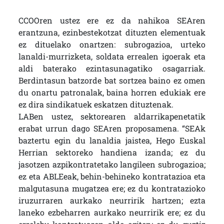
CCOOren ustez ere ez da nahikoa SEAren
erantzuna, ezinbestekotzat dituzten elementuak
ez dituelako onartzen: subrogazioa, urteko
lanaldi-murrizketa, soldata errealen igoerak eta
aldi baterako ezintasunagatiko osagarriak.
Berdintasun batzorde bat sortzea baino ez omen
du onartu patronalak, baina horren edukiak ere
ez dira sindikatuek eskatzen dituztenak.
LABen ustez, sektorearen aldarrikapenetatik
erabat urrun dago SEAren proposamena. “SEAk
baztertu egin du lanaldia jaistea, Hego Euskal
Herrian sektoreko handiena izanda; ez du
jasotzen azpikontratetako langileen subrogazioa;
ez eta ABLEeak, behin-behineko kontratazioa eta
malgutasuna mugatzea ere; ez du kontratazioko
iruzurraren aurkako neurririk hartzen; ezta
laneko ezbeharren aurkako neurririk ere; ez du