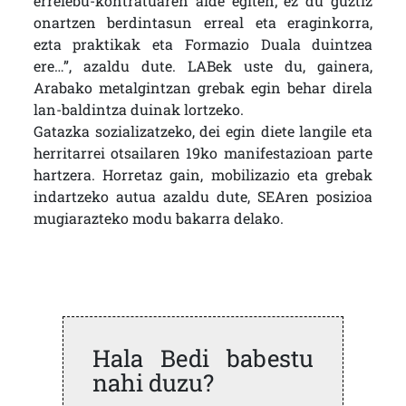
errelebu-kontratuaren alde egiten; ez du guztiz
onartzen berdintasun erreal eta eraginkorra,
ezta praktikak eta Formazio Duala duintzea
ere…”, azaldu dute. LABek uste du, gainera,
Arabako metalgintzan grebak egin behar direla
lan-baldintza duinak lortzeko.
Gatazka sozializatzeko, dei egin diete langile eta
herritarrei otsailaren 19ko manifestazioan parte
hartzera. Horretaz gain, mobilizazio eta grebak
indartzeko autua azaldu dute, SEAren posizioa
mugiarazteko modu bakarra delako.
Hala Bedi babestu
nahi duzu?