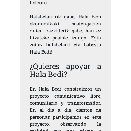
helburu.
Halabelarririk gabe, Hala Bedi
ekonomikoki sostengatzen
duten bazkiderik gabe, hau ez
litzateke posible izango. Egin
zaitez halabelarri eta babestu
Hala Bedi!
¿Quieres apoyar a
Hala Bedi?
En Hala Bedi construimos un
proyecto comunicativo libre,
comunitario y transformador.
En el día a día, cientos de
personas participamos en este
proyecto, observando la
realidad que nos afecta y