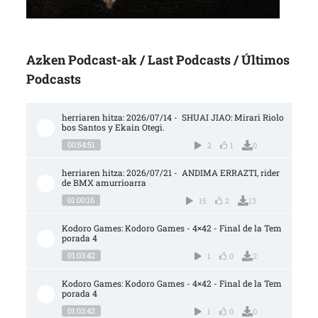
Azken Podcast-ak / Last Podcasts / Últimos
Podcasts
herriaren hitza: 2026/07/14 -  SHUAI JIAO: Mirari Riolo
bos Santos y Ekain Otegi.
00:54:51
2
1
0
herriaren hitza: 2026/07/21 -  ANDIMA ERRAZTI, rider 
de BMX amurrioarra
01:00:16
15
2
13
Kodoro Games: Kodoro Games - 4×42 - Final de la Tem
porada 4
01:03:42
1
0
2
Kodoro Games: Kodoro Games - 4×42 - Final de la Tem
porada 4
01:03:42
1
0
0