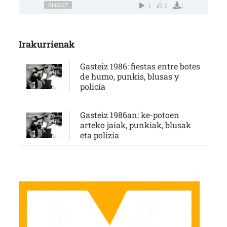
01:02:27
1
0
1
Irakurrienak
Gasteiz 1986: fiestas entre botes
de humo, punkis, blusas y
policía
Gasteiz 1986an: ke-potoen
arteko jaiak, punkiak, blusak
eta polizia