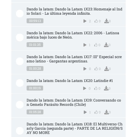
Dando la latam: Dando la Latam 1X23: Homenaje al Ind
io Solari - La última leyenda infinita.
00:59:13
2
0
0
Dando la latam: Dando la Latam 1X22: 2006 - Latinoa
mérica bajo luces de Neón.
01:01:35
1
0
0
Dando la latam: Dando la Latam 1X17: III° Especial scre
amo latino - Gargantas argentinas.
01:00:28
0
0
0
Dando la latam: Dando la Latam 1X20: Latindie #1
01:00:19
0
0
0
Dando la latam: Dando la Latam 1X19: Conversando co
n Gemelo Parásito Records (Chile)
01:05:28
1
0
3
Dando la latam: Dando la Latam 1X18: El Multiverso Ch
arly García (segunda parte) - PARTE DE LA RELIGIÓN/S
AY NO MORE