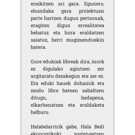
eraikitzen ari gara. Egunero,
ehundaka gara proiektuan
parte hartzen dugun pertsonak,
eragiten digun errealitatea
behatuz eta hura eraldatzen
saiatuz, herri mugimenduekin
batera.
Gure edukiak libreak dira, inork
ez digulako agintzen zer
argitaratu dezakegun eta zer ez.
Eta eduki hauek dohainik eta
modu libre batean zabaltzen
ditugu, hedapena,
elkarbanatzea eta eraldaketa
helburu.
Halabelarririk gabe, Hala Bedi
ekonomikoki sostengatzen