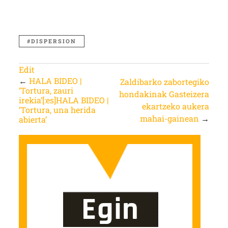
DISPERSION
Edit
←
HALA BIDEO |
Zaldibarko zabortegiko
‘Tortura, zauri
hondakinak Gasteizera
irekia’[:es]HALA BIDEO |
ekartzeko aukera
‘Tortura, una herida
mahai-gainean
→
abierta’