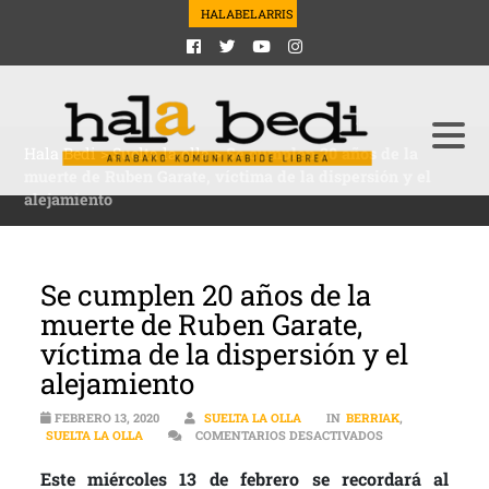
HALABELARRIS
Hala Bedi
>
Suelta la olla
>
Se cumplen 20 años de la
muerte de Ruben Garate, víctima de la dispersión y el
alejamiento
Se cumplen 20 años de la
muerte de Ruben Garate,
víctima de la dispersión y el
alejamiento
FEBRERO 13, 2020
SUELTA LA OLLA
IN
BERRIAK
,
EN SE CUMPLEN 2
SUELTA LA OLLA
COMENTARIOS DESACTIVADOS
Este miércoles 13 de febrero se recordará al