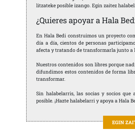
litzateke posible izango. Egin zaitez halabe
¿Quieres apoyar a Hala Bed
En Hala Bedi construimos un proyecto comu
día a día, cientos de personas participam
afecta y tratando de transformarla junto a
Nuestros contenidos son libres porque nad
difundimos estos contenidos de forma libre
transformar.
Sin halabelarris, las socias y socios qu
posible. ¡Hazte halabelarri y apoya a Hala B
EGIN ZA