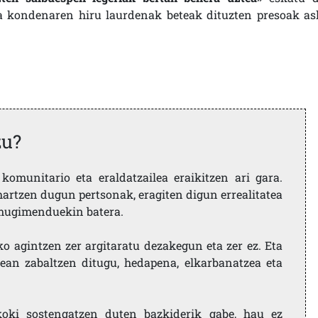
ta kondenaren hiru laurdenak beteak dituzten presoak as
zu?
komunitario eta eraldatzailea eraikitzen ari gara.
artzen dugun pertsonak, eragiten digun errealitatea
i mugimenduekin batera.
ko agintzen zer argitaratu dezakegun eta zer ez. Eta
ean zabaltzen ditugu, hedapena, elkarbanatzea eta
koki sostengatzen duten bazkiderik gabe, hau ez