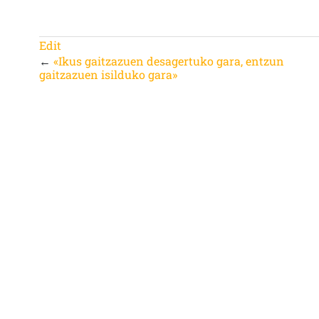
Edit
←
«Ikus gaitzazuen desagertuko gara, entzun
gaitzazuen isilduko gara»