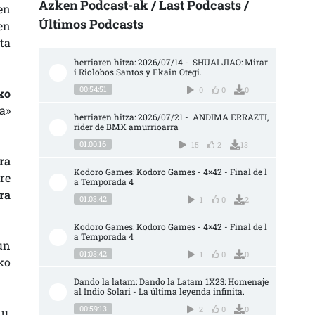
Azken Podcast-ak / Last Podcasts /
en
Últimos Podcasts
en
ta
herriaren hitza: 2026/07/14 -  SHUAI JIAO: Mirar
i Riolobos Santos y Ekain Otegi.
00:54:51
0
0
0
ko
a»
herriaren hitza: 2026/07/21 -  ANDIMA ERRAZTI, 
rider de BMX amurrioarra
01:00:16
15
2
13
ra
Kodoro Games: Kodoro Games - 4×42 - Final de l
re
a Temporada 4
ra
01:03:42
1
0
2
Kodoro Games: Kodoro Games - 4×42 - Final de l
a Temporada 4
un
01:03:42
1
0
0
ko
Dando la latam: Dando la Latam 1X23: Homenaje 
al Indio Solari - La última leyenda infinita.
00:59:13
2
0
0
u,