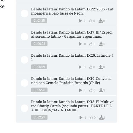
ke
Dando la latam: Dando la Latam 1X22: 2006 - Lat
inoamérica bajo luces de Neón.
01:01:35
1
0
0
Dando la latam: Dando la Latam 1X17: III° Especi
al screamo latino - Gargantas argentinas.
01:00:28
0
0
0
Dando la latam: Dando la Latam 1X20: Latindie #
1
01:00:19
0
0
0
Dando la latam: Dando la Latam 1X19: Conversa
ndo con Gemelo Parásito Records (Chile)
01:05:28
1
0
3
Dando la latam: Dando la Latam 1X18: El Multive
rso Charly García (segunda parte) - PARTE DE L
A RELIGIÓN/SAY NO MORE
01:02:27
1
0
1