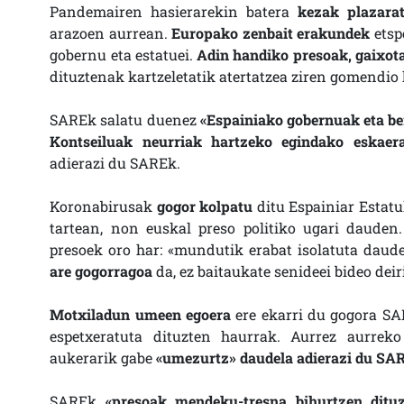
Pandemairen hasierarekin batera
kezak plazara
arazoen aurrean.
Europako zenbait erakundek
etsp
gobernu eta estatuei.
Adin handiko presoak, gaixot
dituztenak kartzeletatik atertatzea ziren gomendio
SAREk salatu duenez
«Espainiako gobernuak eta be
Kontseiluak neurriak hartzeko egindako eskaer
adierazi du SAREk.
Koronabirusak
gogor kolpatu
ditu Espainiar Estatu
tartean, non euskal preso politiko ugari dauden
presoek oro har: «mundutik erabat isolatuta daud
are gogorragoa
da, ez baitaukate senideei bideo deir
Motxiladun umeen egoera
ere ekarri du gogora S
espetxeratuta dituzten haurrak. Aurrez aurrek
aukerarik gabe
«umezurtz» daudela adierazi du SA
SAREk
«presoak mendeku-tresna bihurtzen dituz