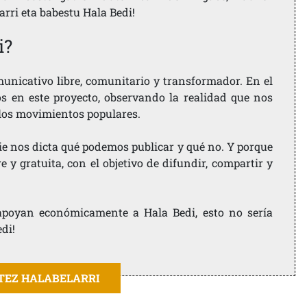
larri eta babestu Hala Bedi!
i?
nicativo libre, comunitario y transformador. En el
os en este proyecto, observando la realidad que nos
 los movimientos populares.
ie nos dicta qué podemos publicar y qué no. Y porque
 y gratuita, con el objetivo de difundir, compartir y
e apoyan económicamente a Hala Bedi, esto no sería
edi!
ITEZ HALABELARRI