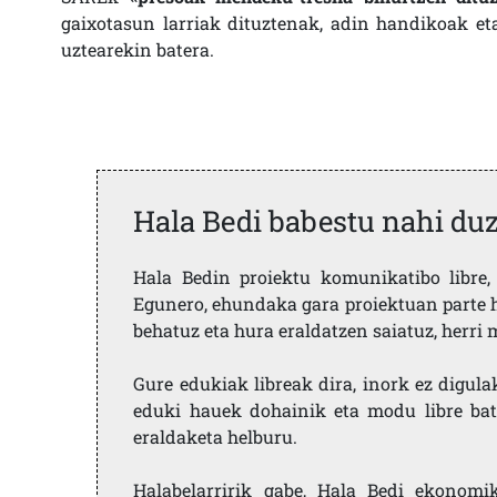
gaixotasun larriak dituztenak, adin handikoak e
uztearekin batera.
Hala Bedi babestu nahi du
Hala Bedin proiektu komunikatibo libre, 
Egunero, ehundaka gara proiektuan parte h
behatuz eta hura eraldatzen saiatuz, herr
Gure edukiak libreak dira, inork ez digula
eduki hauek dohainik eta modu libre bat
eraldaketa helburu.
Halabelarririk gabe, Hala Bedi ekonomi