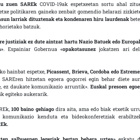
tu zuen SAREk
COVID-19ak espetxeetan sortu ahal zitu
etxe politikaren gaineko zenbait gomendio helarazi zizkiet
asun larriak dituztenak eta kondenaren hiru laurdenak
bete
 horietako batzuk.
re justiziak ez dute aintzat hartu Nazio Batuek edo Europa
a»
. Espainiar Gobernua «
opakotasunez
jokatzen ari del
ko hainbat espetxe,
Picassent, Brieva, Cordoba edo Estreme
. SAREren hitzetan egoera gogorrei egin behar diete aur
e, ez daukate komunikazio arruntik».
Euskal presoen egoe
ik egiteko aukerarik.
AREk,
100 baino gehiago
dira aita, ama edo biak etxetik urr
o komunikazio kenduta eta bideokonferetziak erabiltze
REk.
ten salbuespen legeriak bertan behera uztea»
eskatu d