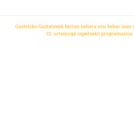
Gasteizko Gaztetxeak bertan behera utzi behar izan 
32. urtemuga ospatzeko programazioa