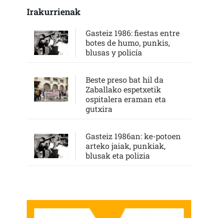
Irakurrienak
Gasteiz 1986: fiestas entre
botes de humo, punkis,
blusas y policía
Beste preso bat hil da
Zaballako espetxetik
ospitalera eraman eta
gutxira
Gasteiz 1986an: ke-potoen
arteko jaiak, punkiak,
blusak eta polizia