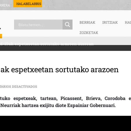
HALABELARRIS
RRERA
BERRIAK
IRITZIAK
HA
ZOZKETAK
d-19ak espetxeetan sortutako arazoen aurrean
9ak espetxeetan sortutako arazoen
EN SAREK KEZKA ADIERAZI DU COVID-19AK ESPETXEET
ARIOS DESACTIVADOS
uko espetxeak, tartean, Picassent, Brieva, Corodoba e
Neurriak hartzea exijitu diote Espainiar Gobernuari.