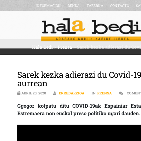
INFORMACIÓN
DENDA
TABERNA
CONTACTO
SA
Hala Bedi
>
Prensa
>
Sarek kezka adierazi du Covi
Sarek kezka adierazi du Covid-1
aurrean
ABRIL 20, 2020
ERREDAKZIOA
IN
PRENSA
COMENT
Ggogor kolpatu ditu COVID-19ak Espainiar Estat
Estremaera non euskal preso politiko ugari dauden. 