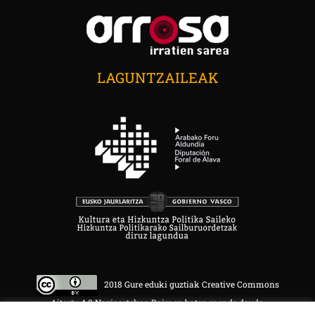
LAGUNTZAILEAK
2018 Gure eduki guztiak Creative Commons
Aitortu 4.0 Nazioartekoa Baimen baten mende daude.