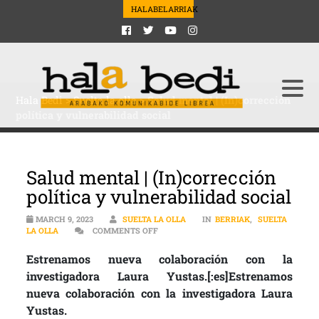
HALABELARRIAK
Hala Bedi
>
Suelta la olla
>
Salud mental | (In)corrección
política y vulnerabilidad social
Salud mental | (In)corrección
política y vulnerabilidad social
MARCH 9, 2023
SUELTA LA OLLA
IN
BERRIAK
,
SUELTA
ON SALUD MENTAL | (IN)CORRECCIÓN PO
LA OLLA
COMMENTS OFF
Estrenamos nueva colaboración con la
investigadora Laura Yustas.[:es]Estrenamos
nueva colaboración con la investigadora Laura
Yustas.