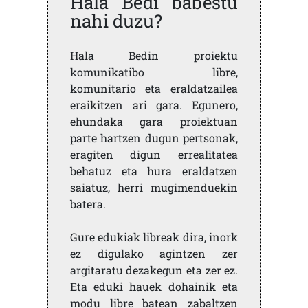
Hala Bedi babestu
nahi duzu?
Hala Bedin proiektu
komunikatibo libre,
komunitario eta eraldatzailea
eraikitzen ari gara. Egunero,
ehundaka gara proiektuan
parte hartzen dugun pertsonak,
eragiten digun errealitatea
behatuz eta hura eraldatzen
saiatuz, herri mugimenduekin
batera.
Gure edukiak libreak dira, inork
ez digulako agintzen zer
argitaratu dezakegun eta zer ez.
Eta eduki hauek dohainik eta
modu libre batean zabaltzen