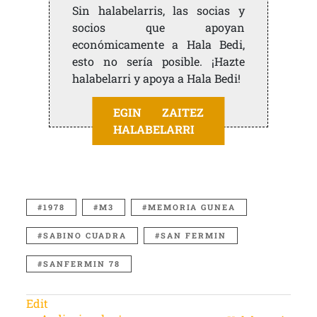
Sin halabelarris, las socias y
socios que apoyan
económicamente a Hala Bedi,
esto no sería posible. ¡Hazte
halabelarri y apoya a Hala Bedi!
EGIN ZAITEZ
HALABELARRI
1978
M3
MEMORIA GUNEA
SABINO CUADRA
SAN FERMIN
SANFERMIN 78
Edit