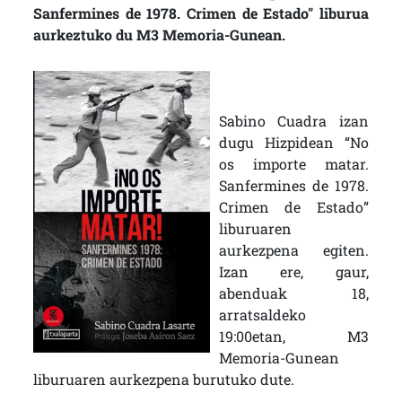
Sanfermines de 1978. Crimen de Estado" liburua
aurkeztuko du M3 Memoria-Gunean.
Sabino Cuadra izan
dugu Hizpidean “No
os importe matar.
Sanfermines de 1978.
Crimen de Estado”
liburuaren
aurkezpena egiten.
Izan ere, gaur,
abenduak 18,
arratsaldeko
19:00etan, M3
Memoria-Gunean
liburuaren aurkezpena burutuko dute.