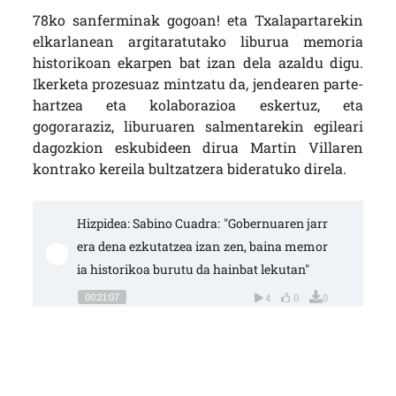
78ko sanferminak gogoan! eta Txalapartarekin
elkarlanean argitaratutako liburua memoria
historikoan ekarpen bat izan dela azaldu digu.
Ikerketa prozesuaz mintzatu da, jendearen parte-
hartzea eta kolaborazioa eskertuz, eta
gogoraraziz, liburuaren salmentarekin egileari
dagozkion eskubideen dirua Martin Villaren
kontrako kereila bultzatzera bideratuko direla.
Hizpidea: Sabino Cuadra: "Gobernuaren jarr
era dena ezkutatzea izan zen, baina memor
ia historikoa burutu da hainbat lekutan"
00:21:07
4
0
0