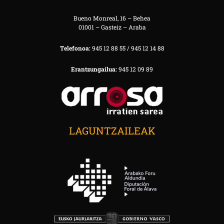
Bueno Monreal, 16 – Behea
01001 – Gasteiz – Araba
Telefonoa:
945 12 88 55 / 945 12 14 88
Erantzungailua:
945 12 09 89
LAGUNTZAILEAK