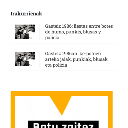
Irakurrienak
Gasteiz 1986: fiestas entre botes
de humo, punkis, blusas y
policía
Gasteiz 1986an: ke-potoen
arteko jaiak, punkiak, blusak
eta polizia