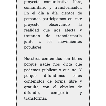
proyecto comunicativo libre,
comunitario y transformador.
En el día a día, cientos de
personas participamos en este
proyecto, observando la
realidad que nos afecta y
tratando de transformarla
junto a los movimientos
populares.
Nuestros contenidos son libres
porque nadie nos dicta qué
podemos publicar y qué no. Y
porque difundimos estos
contenidos de forma libre y
gratuita, con el objetivo de
difundir, compartir y
transformar.