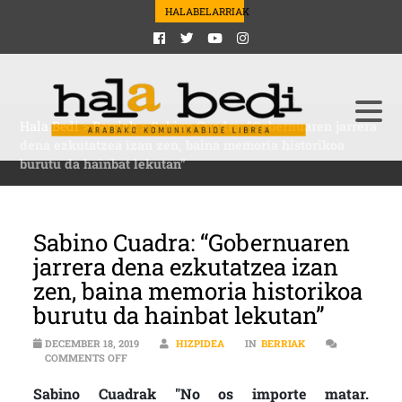
HALABELARRIAK
Hala Bedi
>
Berriak
>
Sabino Cuadra: “Gobernuaren jarrera
dena ezkutatzea izan zen, baina memoria historikoa
burutu da hainbat lekutan”
Sabino Cuadra: “Gobernuaren
jarrera dena ezkutatzea izan
zen, baina memoria historikoa
burutu da hainbat lekutan”
DECEMBER 18, 2019
HIZPIDEA
IN
BERRIAK
ON SABINO CUADRA: “GOBERNUAREN JARRERA DENA E
COMMENTS OFF
Sabino Cuadrak "No os importe matar.