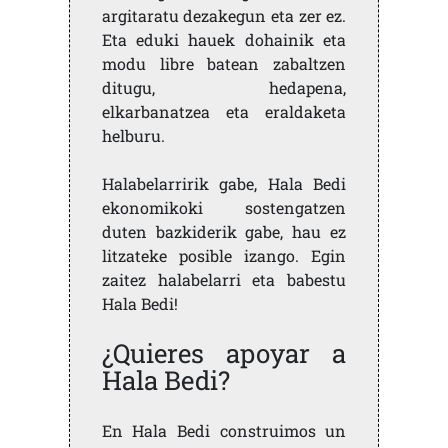
argitaratu dezakegun eta zer ez.
Eta eduki hauek dohainik eta
modu libre batean zabaltzen
ditugu, hedapena,
elkarbanatzea eta eraldaketa
helburu.
Halabelarririk gabe, Hala Bedi
ekonomikoki sostengatzen
duten bazkiderik gabe, hau ez
litzateke posible izango. Egin
zaitez halabelarri eta babestu
Hala Bedi!
¿Quieres apoyar a
Hala Bedi?
En Hala Bedi construimos un