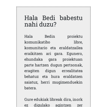
Hala Bedi babestu
nahi duzu?
Hala Bedin proiektu
komunikatibo libre,
komunitario eta eraldatzailea
eraikitzen ari gara. Egunero,
ehundaka gara proiektuan
parte hartzen dugun pertsonak,
eragiten digun errealitatea
behatuz eta hura eraldatzen
saiatuz, herri mugimenduekin
batera.
Gure edukiak libreak dira, inork
ez digulako agintzen zer