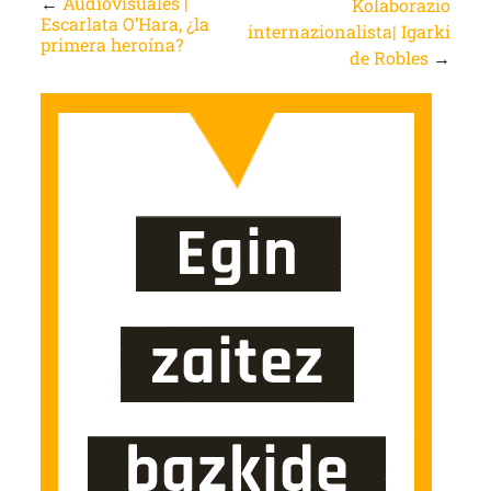
←
Audiovisuales |
Kolaborazio
Escarlata O’Hara, ¿la
internazionalista| Igarki
primera heroína?
de Robles
→