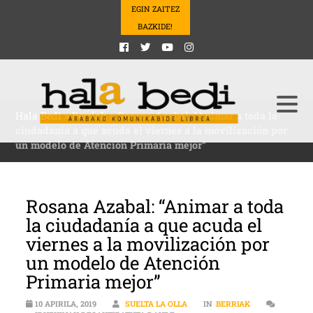
EGIN ZAITEZ
BAZKIDE!
Hala Bedi
>
Berriak
>
Rosana Azabal: “Animar a toda la
ciudadanía a que acuda el viernes a la movilización por
un modelo de Atención Primaria mejor”
Rosana Azabal: “Animar a toda
la ciudadanía a que acuda el
viernes a la movilización por
un modelo de Atención
Primaria mejor”
10 APIRILA, 2019
SUELTA LA OLLA
IN
BERRIAK