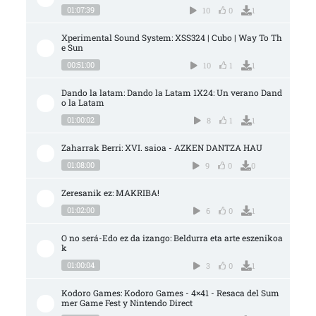
01:07:39
10
0
1
Xperimental Sound System: XSS324 | Cubo | Way To Th
e Sun
00:51:00
10
1
1
Dando la latam: Dando la Latam 1X24: Un verano Dand
o la Latam
01:00:02
8
1
1
Zaharrak Berri: XVI. saioa - AZKEN DANTZA HAU
01:08:00
9
0
0
Zeresanik ez: MAKRIBA!
01:02:00
6
0
1
O no será-Edo ez da izango: Beldurra eta arte eszenikoa
k
01:00:04
3
0
1
Kodoro Games: Kodoro Games - 4×41 - Resaca del Sum
mer Game Fest y Nintendo Direct