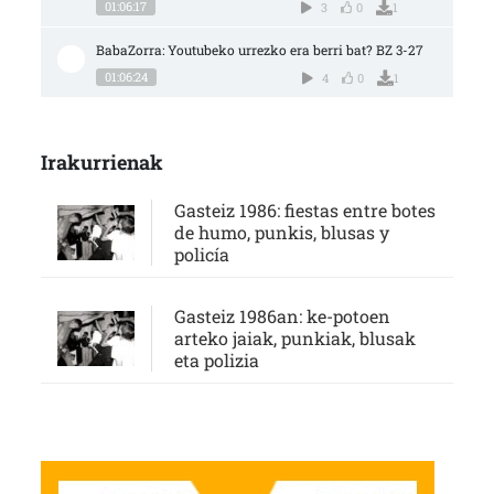
01:06:17
3
0
1
BabaZorra: Youtubeko urrezko era berri bat? BZ 3-27
01:06:24
4
0
1
Irakurrienak
Gasteiz 1986: fiestas entre botes
de humo, punkis, blusas y
policía
Gasteiz 1986an: ke-potoen
arteko jaiak, punkiak, blusak
eta polizia