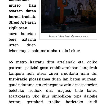
museo hau
osatzen duten
horma irudiak
.
Street Art-aren
zigilupean
auzo honetan
Irantzu Lekue Errekaleorren lanean
bere aztarna
uzten duen
lehenengo emakume arabarra da Lekue.
65 metro karratu
ditu artelanak eta, goiko
partean, polizial gasa erabiltzerakoan langileak
kanpora nola atera ziren irudikatu nahi du.
Inspirazio picassianoa
duen lan baten aurrean
gaude darama eta ezinegonaz zein desesperazioz
betetako irudiak dira nagusi; bide batez,
Martxoaren 3ko ikur sinbolikoa topa daiteke
bertan, gertakari trajiko horietako irudi