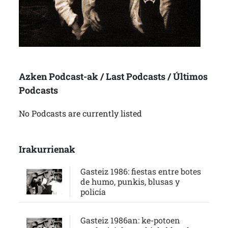
Azken Podcast-ak / Last Podcasts / Últimos
Podcasts
No Podcasts are currently listed
Irakurrienak
Gasteiz 1986: fiestas entre botes
de humo, punkis, blusas y
policía
Gasteiz 1986an: ke-potoen