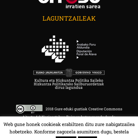
LAGUNTZAILEAK
2018 Gure eduki guztiak Creative Commons
Aitortu 4.0 Nazioartekoa Baimen baten mende daude.
Web gune honek cookieak erabiltzen ditu zure nabigatzailea
hobetzeko. Konforme zagozela asumitzen dugu, bestela