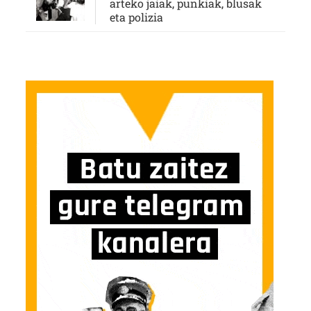
arteko jaiak, punkiak, blusak
eta polizia