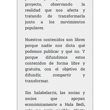
proyecto, observando la
realidad que nos afecta y
tratando de transformarla
junto a los movimientos
populares.
Nuestros contenidos son libres
porque nadie nos dicta qué
podemos publicar y qué no. Y
porque difundimos estos
contenidos de forma libre y
gratuita, con el objetivo de
difundir, compartir y
transformar.
Sin halabelarris, las socias y
socios que apoyan
económicamente a Hala Bedi,