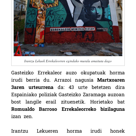
Irantzu Lekuek Errekaleorren egindako murala amaituta dago
Gasteizko Errekaleor auzo okupatuak horma
irudi berria du. Arrazoi nagusia
Martxoaren
3aren urteurrena
da: 43 urte betetzen dira
Espainiako poliziak Gasteizko Zaramaga auzoan
bost langile erail zituenetik. Horietako bat
Romualdo Barroso Errekaleorreko bizilaguna
izan zen.
Irantzu Lekueren horma irudi honek