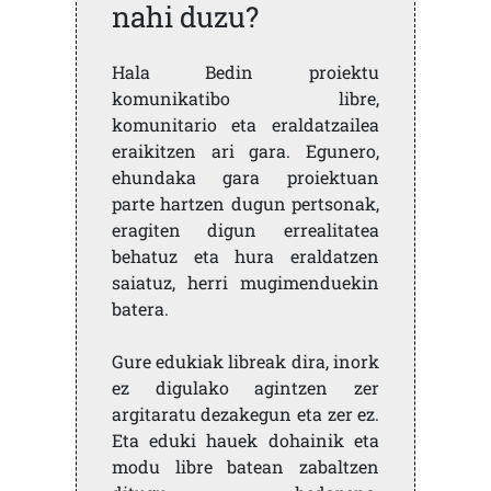
nahi duzu?
Hala Bedin proiektu
komunikatibo libre,
komunitario eta eraldatzailea
eraikitzen ari gara. Egunero,
ehundaka gara proiektuan
parte hartzen dugun pertsonak,
eragiten digun errealitatea
behatuz eta hura eraldatzen
saiatuz, herri mugimenduekin
batera.
Gure edukiak libreak dira, inork
ez digulako agintzen zer
argitaratu dezakegun eta zer ez.
Eta eduki hauek dohainik eta
modu libre batean zabaltzen