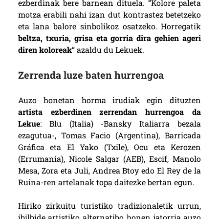
ezberdinak bere barnean dituela. “Kolore paleta
motza erabili nahi izan dut kontrastez betetzeko
eta lana balore sinbolikoz osatzeko. Horregatik
beltza, txuria, grisa eta gorria dira gehien ageri
diren koloreak
” azaldu du Lekuek.
Zerrenda luze baten hurrengoa
Auzo honetan horma irudiak egin dituzten
artista ezberdinen zerrendan hurrengoa da
Lekue
: Blu (Italia) -Bansky Italiarra bezala
ezagutua-, Tomas Facio (Argentina), Barricada
Gráfica eta El Yako (Txile), Ocu eta Kerozen
(Errumania), Nicole Salgar (AEB), Escif, Manolo
Mesa, Zora eta Juli, Andrea Btoy edo El Rey de la
Ruina-ren artelanak topa daitezke bertan egun.
Hiriko zirkuitu turistiko tradizionaletik urrun,
ibilbide artistiko alternatibo honen jatorria auzo