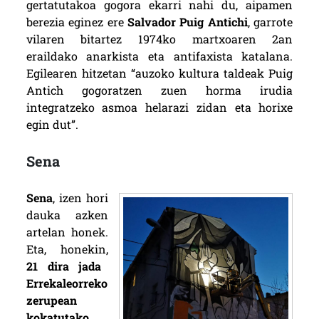
gertatutakoa gogora ekarri nahi du, aipamen
berezia eginez ere
Salvador Puig Antichi
, garrote
vilaren bitartez 1974ko martxoaren 2an
eraildako anarkista eta antifaxista katalana.
Egilearen hitzetan “auzoko kultura taldeak Puig
Antich gogoratzen zuen horma irudia
integratzeko asmoa helarazi zidan eta horixe
egin dut”.
Sena
Sena
, izen hori
dauka azken
artelan honek.
Eta, honekin,
21 dira jada
Errekaleorreko
zerupean
kokatutako