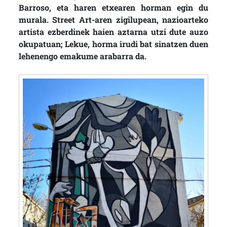
Barroso, eta haren etxearen horman egin du
murala. Street Art-aren zigilupean, nazioarteko
artista ezberdinek haien aztarna utzi dute auzo
okupatuan; Lekue, horma irudi bat sinatzen duen
lehenengo emakume arabarra da.