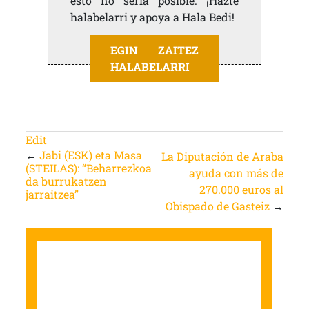
esto no sería posible. ¡Hazte
halabelarri y apoya a Hala Bedi!
EGIN ZAITEZ
HALABELARRI
Edit
←
Jabi (ESK) eta Masa
La Diputación de Araba
(STEILAS): “Beharrezkoa
ayuda con más de
da burrukatzen
270.000 euros al
jarraitzea”
Obispado de Gasteiz
→