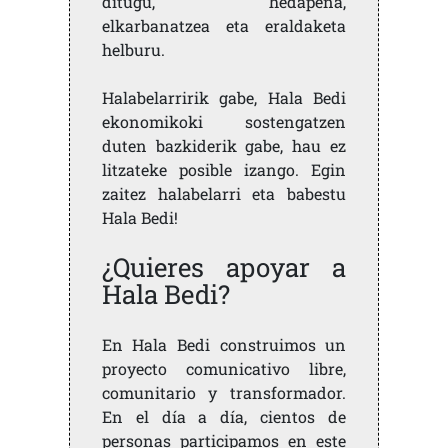
ditugu, hedapena,
elkarbanatzea eta eraldaketa
helburu.
Halabelarririk gabe, Hala Bedi
ekonomikoki sostengatzen
duten bazkiderik gabe, hau ez
litzateke posible izango. Egin
zaitez halabelarri eta babestu
Hala Bedi!
¿Quieres apoyar a
Hala Bedi?
En Hala Bedi construimos un
proyecto comunicativo libre,
comunitario y transformador.
En el día a día, cientos de
personas participamos en este