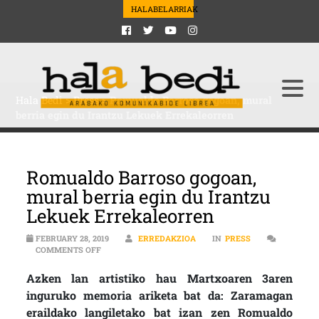
HALABELARRIAK
Hala Bedi
>
Press
>
Romualdo Barroso gogoan, mural
berria egin du Irantzu Lekuek Errekaleorren
Romualdo Barroso gogoan,
mural berria egin du Irantzu
Lekuek Errekaleorren
FEBRUARY 28, 2019
ERREDAKZIOA
IN
PRESS
ON ROMUALDO BARROSO GOGOAN, MURAL BERRIA EGI
COMMENTS OFF
Azken lan artistiko hau Martxoaren 3aren
inguruko memoria ariketa bat da: Zaramagan
eraildako langiletako bat izan zen Romualdo