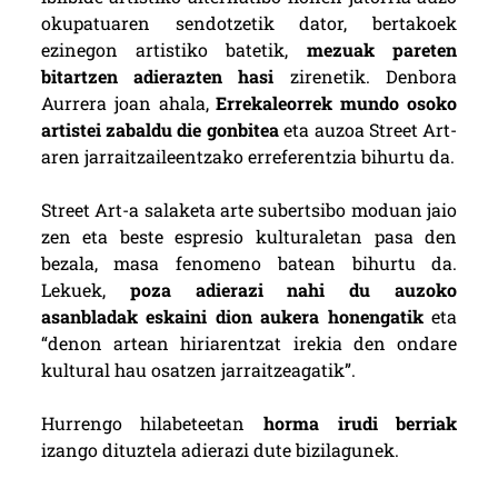
okupatuaren sendotzetik dator, bertakoek
ezinegon artistiko batetik,
mezuak pareten
bitartzen adierazten hasi
zirenetik. Denbora
Aurrera joan ahala,
Errekaleorrek mundo osoko
artistei zabaldu die gonbitea
eta auzoa Street Art-
aren jarraitzaileentzako erreferentzia bihurtu da.
Street Art-a salaketa arte subertsibo moduan jaio
zen eta beste espresio kulturaletan pasa den
bezala, masa fenomeno batean bihurtu da.
Lekuek,
poza adierazi nahi du auzoko
asanbladak eskaini dion aukera honengatik
eta
“denon artean hiriarentzat irekia den ondare
kultural hau osatzen jarraitzeagatik”.
Hurrengo hilabeteetan
horma irudi berriak
izango dituztela adierazi dute bizilagunek.