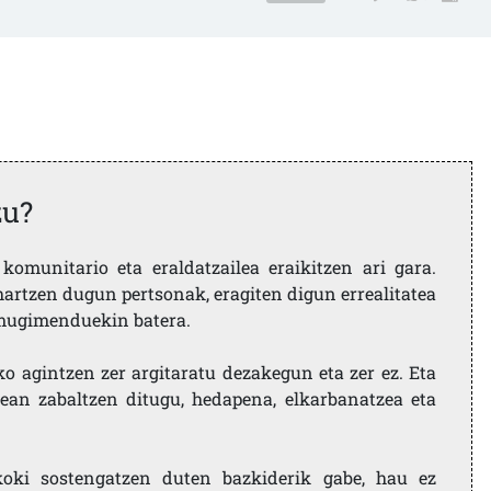
zu?
komunitario eta eraldatzailea eraikitzen ari gara.
artzen dugun pertsonak, eragiten digun errealitatea
i mugimenduekin batera.
ko agintzen zer argitaratu dezakegun eta zer ez. Eta
ean zabaltzen ditugu, hedapena, elkarbanatzea eta
koki sostengatzen duten bazkiderik gabe, hau ez