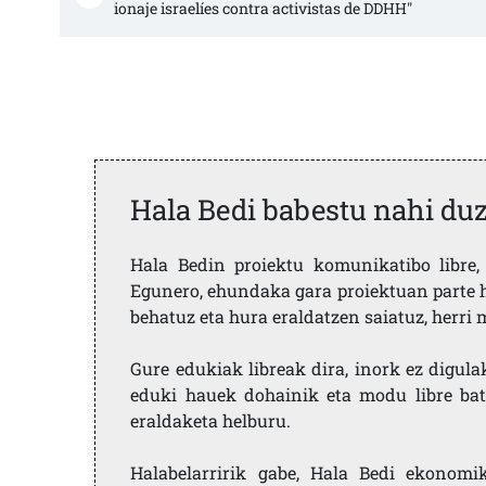
ionaje israelíes contra activistas de DDHH"
Hala Bedi babestu nahi du
Hala Bedin proiektu komunikatibo libre, 
Egunero, ehundaka gara proiektuan parte h
behatuz eta hura eraldatzen saiatuz, herr
Gure edukiak libreak dira, inork ez digula
eduki hauek dohainik eta modu libre bat
eraldaketa helburu.
Halabelarririk gabe, Hala Bedi ekonomi