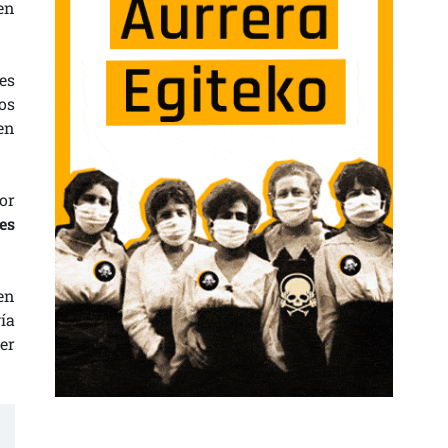
en
íes
os
 en
or
es
en
ía
er