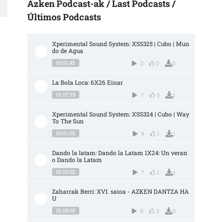
Azken Podcast-ak / Last Podcasts /
Últimos Podcasts
Xperimental Sound System: XSS325 | Cubo | Mun
do de Agua
00:51:45
2
0
0
La Bola Loca: 6X26 Einar
01:07:39
7
0
1
Xperimental Sound System: XSS324 | Cubo | Way 
To The Sun
00:51:00
9
1
1
Dando la latam: Dando la Latam 1X24: Un veran
o Dando la Latam
01:00:02
7
1
1
Zaharrak Berri: XVI. saioa - AZKEN DANTZA HA
U
01:08:00
9
0
0