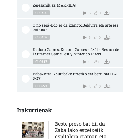
Zeresanik ez: MAKRIBA!
01:02:00
6
0
1
O no será-Edo ez da izango: Beldurra eta arte esz
enikoak
01:00:04
3
0
1
Kodoro Games: Kodoro Games - 4×41 - Resaca de
l Summer Game Fest y Nintendo Direct
01:06:17
3
0
1
BabaZorra: Youtubeko urrezko era berri bat? BZ 
3-27
01:06:24
4
0
1
Irakurrienak
Beste preso bat hil da
Zaballako espetxetik
ospitalera eraman eta