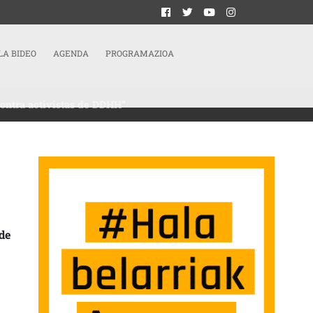
LA BIDEO
AGENDA
PROGRAMAZIOA
contra activistas de DDHH”
NDO UTILIZAN LOS PROGRAMAS DE ESPIONAJE ISRAELÍES CONTRA ACTIVISTAS 
de