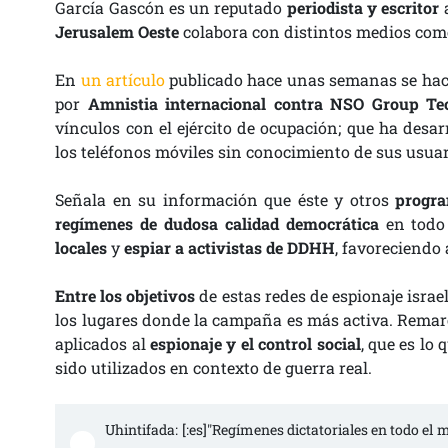
García Gascón es un reputado
periodista y escritor
a
Jerusalem Oeste
colabora con distintos medios com
En
un artículo
publicado hace unas semanas se haci
por
Amnistia internacional contra NSO Group Te
vínculos con el ejército de ocupación; que ha desa
los teléfonos móviles sin conocimiento de sus usua
Señala en su información que éste y otros
progra
regímenes de dudosa calidad democrática
en todo
locales
y
espiar a activistas de DDHH
, favoreciendo 
Entre los objetivos
de estas redes de espionaje israe
los lugares donde la campaña es más activa. Rema
aplicados al
espionaje y el control social
, que es lo
sido utilizados en contexto de guerra real.
Uhintifada: [:es]"Regímenes dictatoriales en todo el