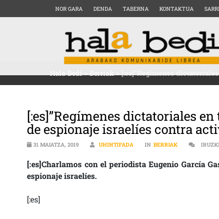
NOR GARA
DENDA
TABERNA
KONTAKTUA
SARR
Hala Bedi
>
Berriak
>
[:es]”Regímenes dictatoriale
[:es]”Regímenes dictatoriales en
de espionaje israelíes contra ac
31 MAIATZA, 2019
UHINTIFADA
IN
BERRIAK
IRUZK
[:es]Charlamos con el periodista Eugenio García Ga
espionaje israelíes.
[:es]