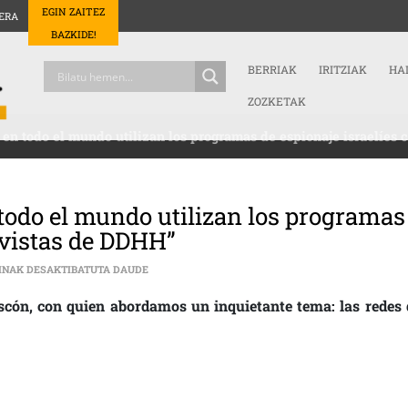
EGIN ZAITEZ
ERA
BAZKIDE!
BERRIAK
IRITZIAK
HA
ZOZKETAK
s en todo el mundo utilizan los programas de espionaje israelíes 
 todo el mundo utilizan los programas
tivistas de DDHH”
[:ES]”REGÍMENES DICTATORIALES EN TODO EL MU
INAK DESAKTIBATUTA DAUDE
scón, con quien abordamos un inquietante tema: las redes 