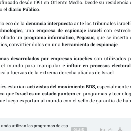
fincado desde 1991 en Oriente Medio. Desde su residencia 
o el
diario Público
.
a eco de la
denuncia interpuesta
ante los tribunales israel
chnologies
; una
empresa de espionaje israelí
con estrech
rrollado un
programa informático, Pegasus
, que se inserta
rios, convirtiéndolos en una
herramienta de espionaje
.
mas desarrolados por empresas israelíes
son utilizados p
 el mundo para manipular e
influir en procesos electoral
así a fuerzas de la extrema derecha aliadas de Israel.
líes estarían
activistas del movimiento BDS
, especialmente 
rca que
Israel es un estado puntero
en programas y tecnolog
 que luego exportan al mundo con el sello de garantía de hab
 mundo utilizan los programas de esp
00:18:51
4
0
1