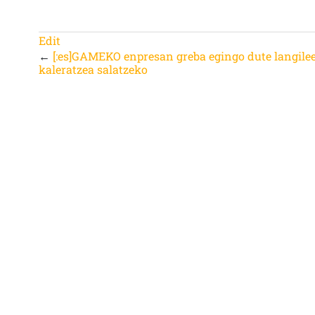
Edit
←
[:es]GAMEKO enpresan greba egingo dute langile
kaleratzea salatzeko