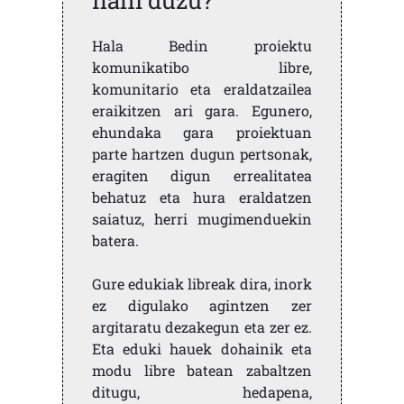
nahi duzu?
Hala Bedin proiektu
komunikatibo libre,
komunitario eta eraldatzailea
eraikitzen ari gara. Egunero,
ehundaka gara proiektuan
parte hartzen dugun pertsonak,
eragiten digun errealitatea
behatuz eta hura eraldatzen
saiatuz, herri mugimenduekin
batera.
Gure edukiak libreak dira, inork
ez digulako agintzen zer
argitaratu dezakegun eta zer ez.
Eta eduki hauek dohainik eta
modu libre batean zabaltzen
ditugu, hedapena,