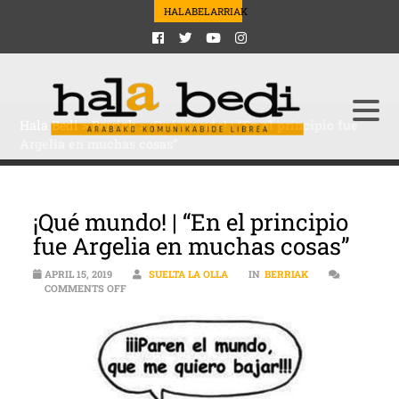
HALABELARRIAK
Hala Bedi
>
Berriak
>
¡Qué mundo! | “En el principio fue
Argelia en muchas cosas”
¡Qué mundo! | “En el principio
fue Argelia en muchas cosas”
APRIL 15, 2019
SUELTA LA OLLA
IN
BERRIAK
ON ¡QUÉ MUNDO! | “EN EL PRINCIPIO FUE ARGELIA EN
COMMENTS OFF