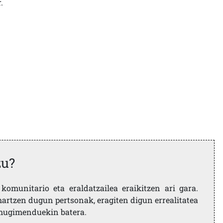
.
zu?
komunitario eta eraldatzailea eraikitzen ari gara.
artzen dugun pertsonak, eragiten digun errealitatea
i mugimenduekin batera.