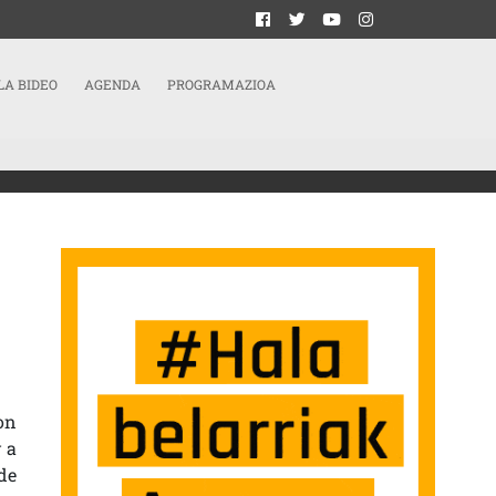
LA BIDEO
AGENDA
PROGRAMAZIOA
TERATURA 2011 SARRERAN
on
 a
de