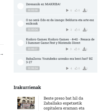
Zeresanik ez: MAKRIBA!
01:02:00
6
0
1
O no será-Edo ez da izango: Beldurra eta arte esz
enikoak
01:00:04
3
0
1
Kodoro Games: Kodoro Games - 4×41 - Resaca de
l Summer Game Fest y Nintendo Direct
01:06:17
3
0
1
→
BabaZorra: Youtubeko urrezko era berri bat? BZ 
3-27
01:06:24
4
0
1
Irakurrienak
Beste preso bat hil da
Zaballako espetxetik
ospitalera eraman eta