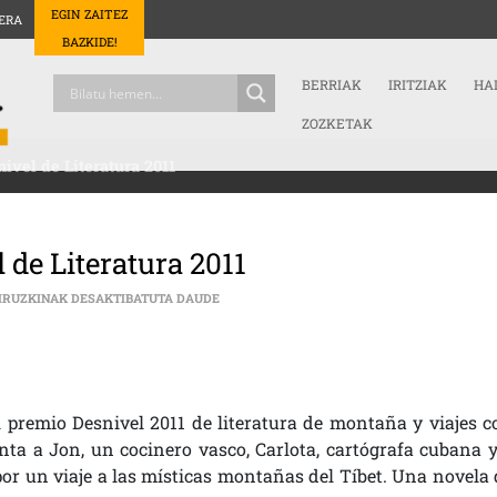
EGIN ZAITEZ
ERA
BAZKIDE!
BERRIAK
IRITZIAK
HA
ZOZKETAK
ivel de Literatura 2011
 de Literatura 2011
"HUIDA AL TÍBET", PREMIO DESNIVEL DE LI
IRUZKINAK DESAKTIBATUTA DAUDE
 premio Desnivel 2011 de literatura de montaña y viajes c
enta a Jon, un cocinero vasco, Carlota, cartógrafa cubana y
r un viaje a las místicas montañas del Tíbet. Una novela 