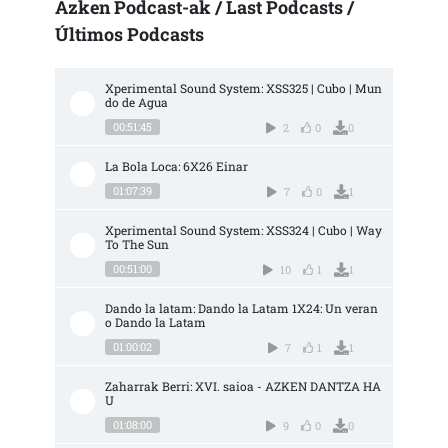
Azken Podcast-ak / Last Podcasts /
Últimos Podcasts
Xperimental Sound System: XSS325 | Cubo | Mun
do de Agua
00:51:45
2
0
0
La Bola Loca: 6X26 Einar
01:07:39
7
0
1
Xperimental Sound System: XSS324 | Cubo | Way 
To The Sun
00:51:00
10
1
1
Dando la latam: Dando la Latam 1X24: Un veran
o Dando la Latam
01:00:02
7
1
1
Zaharrak Berri: XVI. saioa - AZKEN DANTZA HA
U
01:08:00
9
0
0