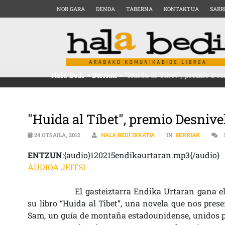
NOR GARA
DENDA
TABERNA
KONTAKTUA
SARR
Hala Bedi
>
Berriak
>
"Huida al Tíbet", premio Desn
"Huida al Tíbet", premio Desnivel
24 OTSAILA, 2012
HALA BEDI IRRATIA
IN
BERRIAK
ENTZUN
:{audio}120215endikaurtaran.mp3{/audio}
AUDIOA JEITSI
El gasteiztarra Endika Urtaran gana el
su libro “Huida al Tibet”, una novela que nos pres
Sam, un guía de montaña estadounidense, unidos po