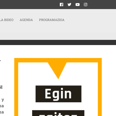
LA BIDEO
AGENDA
PROGRAMAZIOA
r
IÓN INJUSTA DE LA RGI POR PARTE DE LANBIDE
GI
 y
na
na