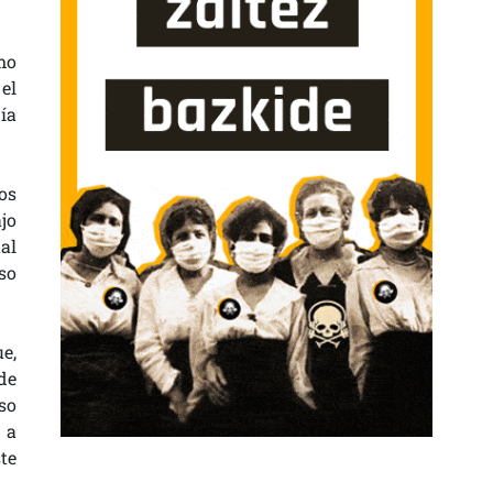
mo
el
ía
os
jo
al
so
e,
de
so
 a
te