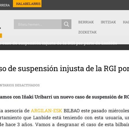
HALABELARRIS
RRERA
BERRIAK
IRITZIAK
HA
ZOZKETAK
o caso de suspensión injusta de la RGI por parte de Lanbide
so de suspensión injusta de la RGI po
EN PRESTACIONES SOCIALES | NUEVO CASO DE SUSPENS
NTARIOS DESACTIVADOS
samos con Iñaki Uribarri un nuevo caso de suspensión de R
la asesoría de
ARGILAN-ESK
BILBAO este pasado miércoles
tamiento que Lanbide está teniendo con esta usuaria, u
de hace 3 años. Vamos a desgranar el caso de esta bilbaí