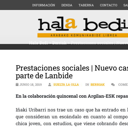
INFORMACIÓN
DENDA
TABERNA
CONTACTO
SA
Hala Bedi
>
Berriak
>
Prestaciones sociales | Nuev
Prestaciones sociales | Nuevo ca
parte de Lanbide
JUNIO 18, 2019
SUELTA LA OLLA
IN
BERRIAK
COME
En la colaboración quincenal con Argilan-ESK repa
Iñaki Uribarri nos trae un caso que ha entrado en 
que consideran un escándalo en cuanto al compor
chica joven, con estudios, que viene cobrando des