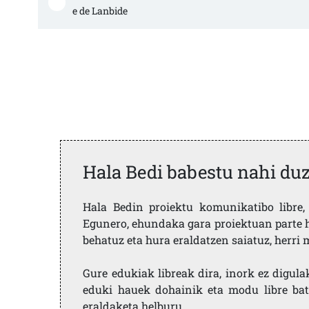
e de Lanbide
Hala Bedi babestu nahi du
Hala Bedin proiektu komunikatibo libre, 
Egunero, ehundaka gara proiektuan parte h
behatuz eta hura eraldatzen saiatuz, herr
Gure edukiak libreak dira, inork ez digula
eduki hauek dohainik eta modu libre bat
eraldaketa helburu.