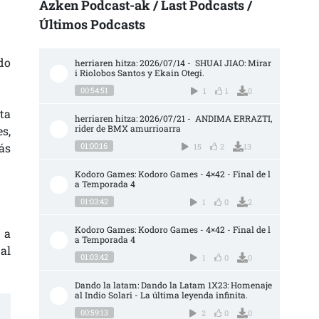
Azken Podcast-ak / Last Podcasts /
Últimos Podcasts
do
herriaren hitza: 2026/07/14 -  SHUAI JIAO: Mirar
i Riolobos Santos y Ekain Otegi.
00:54:51
1
1
0
ta
herriaren hitza: 2026/07/21 -  ANDIMA ERRAZTI, 
rider de BMX amurrioarra
s,
ás
01:00:16
15
2
13
Kodoro Games: Kodoro Games - 4×42 - Final de l
a Temporada 4
01:03:42
1
0
2
Kodoro Games: Kodoro Games - 4×42 - Final de l
 a
a Temporada 4
nal
01:03:42
1
0
0
Dando la latam: Dando la Latam 1X23: Homenaje 
al Indio Solari - La última leyenda infinita.
00:59:13
2
0
0