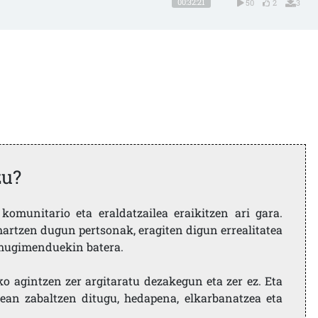
00:32:21
50
2
3
zu?
komunitario eta eraldatzailea eraikitzen ari gara.
artzen dugun pertsonak, eragiten digun errealitatea
i mugimenduekin batera.
ko agintzen zer argitaratu dezakegun eta zer ez. Eta
ean zabaltzen ditugu, hedapena, elkarbanatzea eta