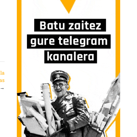
la
las
→