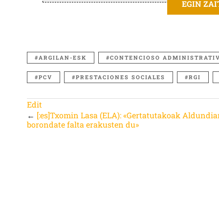
EGIN ZA
ARGILAN-ESK
CONTENCIOSO ADMINISTRATI
PCV
PRESTACIONES SOCIALES
RGI
Edit
←
[:es]Txomin Lasa (ELA): «Gertatutakoak Aldundia
borondate falta erakusten du»