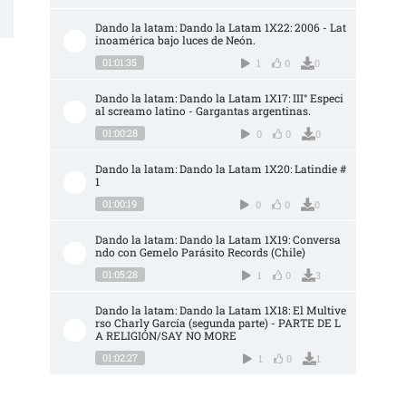
Dando la latam: Dando la Latam 1X22: 2006 - Lat
inoamérica bajo luces de Neón.
01:01:35
1
0
0
Dando la latam: Dando la Latam 1X17: III° Especi
al screamo latino - Gargantas argentinas.
01:00:28
0
0
0
Dando la latam: Dando la Latam 1X20: Latindie #
1
01:00:19
0
0
0
Dando la latam: Dando la Latam 1X19: Conversa
ndo con Gemelo Parásito Records (Chile)
01:05:28
1
0
3
Dando la latam: Dando la Latam 1X18: El Multive
rso Charly García (segunda parte) - PARTE DE L
A RELIGIÓN/SAY NO MORE
01:02:27
1
0
1