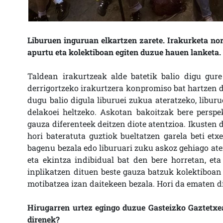
Liburuen inguruan elkartzen zarete. Irakurketa no
apurtu eta kolektiboan egiten duzue hauen lanketa.
Taldean irakurtzeak alde batetik balio digu gure
derrigortzeko irakurtzera konpromiso bat hartzen d
dugu balio digula liburuei zukua ateratzeko, libur
delakoei heltzeko. Askotan bakoitzak bere perspe
gauza diferenteek deitzen diote atentzioa. Ikusten
hori bateratuta guztiok bueltatzen garela beti etx
bagenu bezala edo liburuari zuku askoz gehiago at
eta ekintza indibidual bat den bere horretan, et
inplikatzen dituen beste gauza batzuk kolektiboan 
motibatzea izan daitekeen bezala. Hori da ematen d
Hirugarren urtez egingo duzue Gasteizko Gaztetxean
direnek?