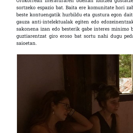
Orokorrean literaturaren bueltan ibiltzea gustat
sortzeko espazio bat. Baita ere komunitate hori zab
beste kontuengatik hurbildu eta gustura egon daite
gauza anti-intelektualak egiten edo edozeinentzak
sakonena izan edo besterik gabe interes minimo b
guztiarentzat giro eroso bat sortu nahi dugu peda
saioetan.