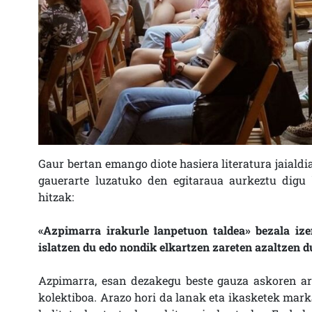
Gaur bertan emango diote hasiera literatura jaialdi
gauerarte luzatuko den egitaraua aurkeztu digu 
hitzak:
«Azpimarra irakurle lanpetuon taldea» bezala ize
islatzen du edo nondik elkartzen zareten azaltzen 
Azpimarra, esan dezakegu beste gauza askoren art
kolektiboa. Arazo hori da lanak eta ikasketek mark