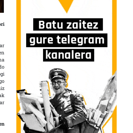
ri
ar
en
na
do
gi
go
iz
ak
ar
en