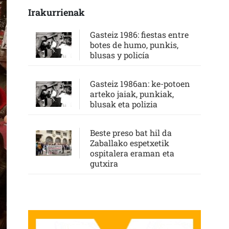
Irakurrienak
Gasteiz 1986: fiestas entre
botes de humo, punkis,
blusas y policía
Gasteiz 1986an: ke-potoen
arteko jaiak, punkiak,
blusak eta polizia
Beste preso bat hil da
Zaballako espetxetik
ospitalera eraman eta
gutxira