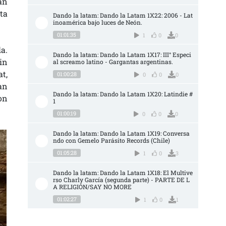
an
ta
Dando la latam: Dando la Latam 1X22: 2006 - Lat
inoamérica bajo luces de Neón.
01:01:35
1
0
0
a.
Dando la latam: Dando la Latam 1X17: III° Especi
in
al screamo latino - Gargantas argentinas.
t,
01:00:28
0
0
0
an
Dando la latam: Dando la Latam 1X20: Latindie #
on
1
01:00:19
0
0
0
Dando la latam: Dando la Latam 1X19: Conversa
ndo con Gemelo Parásito Records (Chile)
01:05:28
1
0
3
Dando la latam: Dando la Latam 1X18: El Multive
rso Charly García (segunda parte) - PARTE DE L
A RELIGIÓN/SAY NO MORE
01:02:27
1
0
1