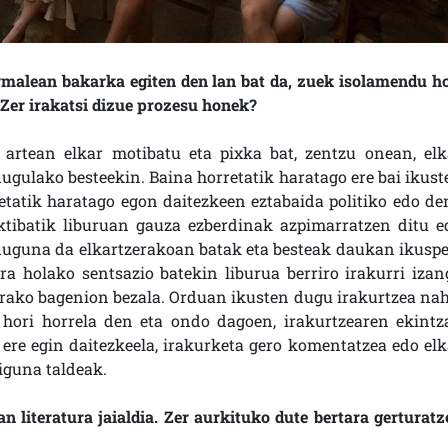
rmalean bakarka egiten den lan bat da, zuek isolamendu ho
 Zer irakatsi dizue prozesu honek?
 artean elkar motibatu eta pixka bat, zentzu onean, elk
ugulako besteekin. Baina horretatik haratago ere bai ikust
uetatik haratago egon daitezkeen eztabaida politiko edo de
ktibatik liburuan gauza ezberdinak azpimarratzen ditu e
 duguna da elkartzerakoan batak eta besteak daukan ikuspe
era holako sentsazio batekin liburua berriro irakurri izan
erako bagenion bezala. Orduan ikusten dugu irakurtzea nah
a hori horrela den eta ondo dagoen, irakurtzearen ekintz
ere egin daitezkeela, irakurketa gero komentatzea edo elk
iguna taldeak.
 literatura jaialdia. Zer aurkituko dute bertara gerturatz