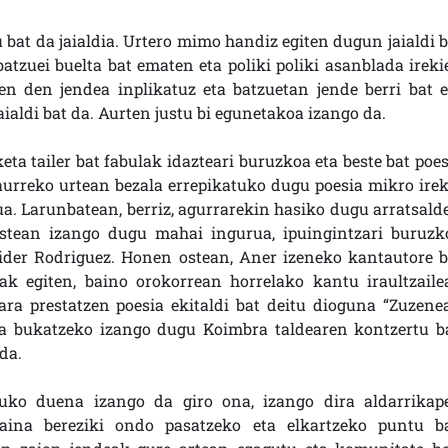
 bat da jaialdia. Urtero mimo handiz egiten dugun jaialdi b
tzuei buelta bat ematen eta poliki poliki asanblada ireki
zen den jendea inplikatuz eta batzuetan jende berri bat e
aialdi bat da. Aurten justu bi egunetakoa izango da.
keta tailer bat fabulak idazteari buruzkoa eta beste bat poe
aurreko urtean bezala errepikatuko dugu poesia mikro irek
. Larunbatean, berriz, agurrarekin hasiko dugu arratsalde
ostean izango dugu mahai ingurua, ipuingintzari buruzk
Eider Rodriguez. Honen ostean, Aner izeneko kantautore b
ak egiten, baino orokorrean horrelako kantu iraultzaile
gara prestatzen poesia ekitaldi bat deitu dioguna “Zuzene
Eta bukatzeko izango dugu Koimbra taldearen kontzertu ba
da.
tuko duena izango da giro ona, izango dira aldarrikap
baina bereziki ondo pasatzeko eta elkartzeko puntu ba