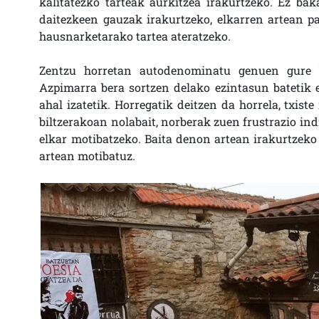
kalitatezko tarteak aurkitzea irakurtzeko. Ez baka
daitezkeen gauzak irakurtzeko, elkarren artean p
hausnarketarako tartea ateratzeko.
Zentzu horretan autodenominatu genuen gure b
Azpimarra bera sortzen delako ezintasun batetik ed
ahal izatetik. Horregatik deitzen da horrela, txis
biltzerakoan nolabait, norberak zuen frustrazio in
elkar motibatzeko. Baita denon artean irakurtzeko 
artean motibatuz.