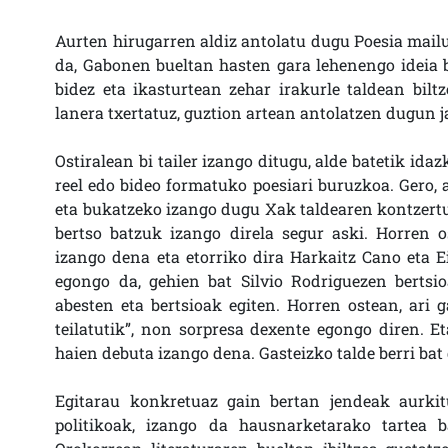
Aurten hirugarren aldiz antolatu dugu Poesia mailu
da, Gabonen bueltan hasten gara lehenengo ideia ba
bidez eta ikasturtean zehar irakurle taldean bilt
lanera txertatuz, guztion artean antolatzen dugun j
Ostiralean bi tailer izango ditugu, alde batetik idaz
reel edo bideo formatuko poesiari buruzkoa. Gero, 
eta bukatzeko izango dugu Xak taldearen kontzertua
bertso batzuk izango direla segur aski. Horren 
izango dena eta etorriko dira Harkaitz Cano eta 
egongo da, gehien bat Silvio Rodriguezen bertsio
abesten eta bertsioak egiten. Horren ostean, ari 
teilatutik”, non sorpresa dexente egongo diren. 
haien debuta izango dena. Gasteizko talde berri bat 
Egitarau konkretuaz gain bertan jendeak aurki
politikoak, izango da hausnarketarako tartea 