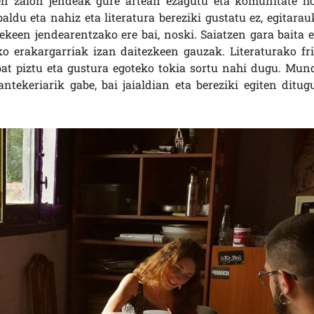
zen zaion jendeak gure artean ezagutu eta komunitate ho
aldu eta nahiz eta literatura bereziki gustatu ez, egitarau
keen jendearentzako ere bai, noski. Saiatzen gara baita e
o erakargarriak izan daitezkeen gauzak. Literaturako fri
at piztu eta gustura egoteko tokia sortu nahi dugu. Mun
ntekeriarik gabe, bai jaialdian eta bereziki egiten ditug