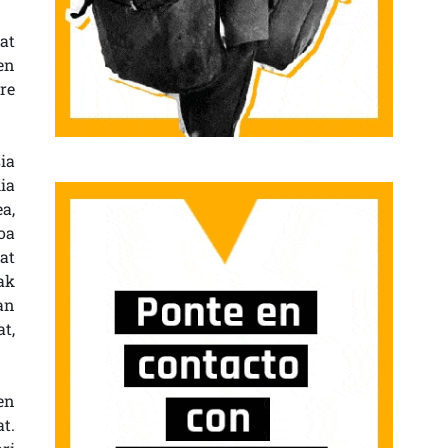
at
en
re
sia
ia
a,
oa
at
ak
an
t,
en
t.