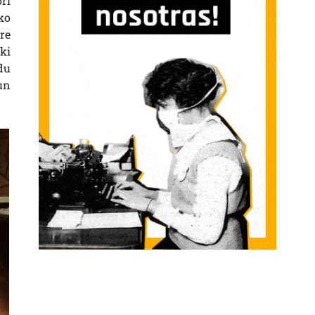
ri
ko
re
ki
du
un