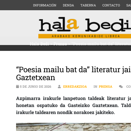
INFORMACIÓN
DENDA
TABERNA
CONTACTO
SA
Hala Bedi
>
Prensa
>
“Poesia mailu bat da” literat
“Poesia mailu bat da” literatur j
Gaztetxean
5 DE JUNIO DE 2026
ERREDAKZIOA
IN
PRENSA
CO
Azpimarra irakurle lanpetuon taldeak literatur j
honetan ospatuko da Gasteizko Gaztetxean. Talde
irakurle taldearen nondik norakoez jakiteko.