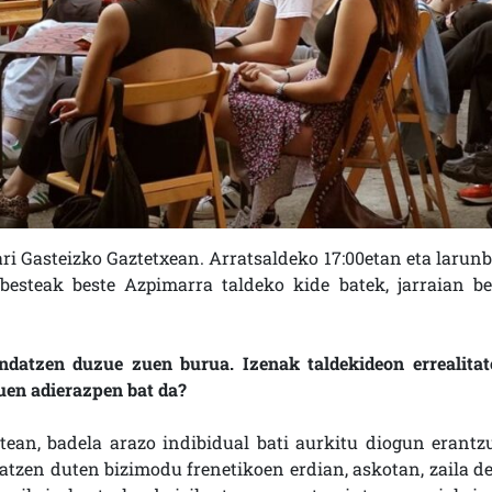
ari Gasteizko Gaztetxean. Arratsaldeko 17:00etan eta larunb
besteak beste Azpimarra taldeko kide batek, jarraian be
ndatzen duzue zuen burua. Izenak taldekideon errealitat
duen adierazpen bat da?
ean, badela arazo indibidual bati aurkitu diogun erantz
atzen duten bizimodu frenetikoen erdian, askotan, zaila de