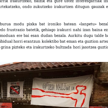
rrik irakurtzeko, baizik eta gure ustez interesgarriak iz
artekatzeko, ondo zukutzeko irakurtzen ditugun gauzak e
urua modu pixka bat ironiko batean «lanpetu» bezal
o frustrazio batetik, gehiago irakurri nahi izan baina ez
te moduan ere bai esan dudan bezala. Aurkitu dugu talde ba
dibidual horri erantzun kolektibo bat eman eta guztion arte
grina pizteko eta irakurtzeko bultzada hori jasotzea guzti