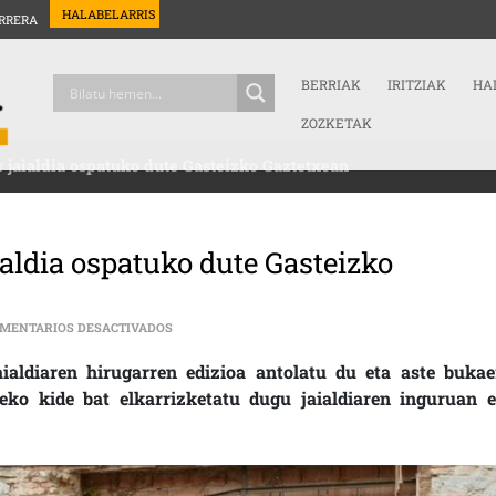
HALABELARRIS
RRERA
BERRIAK
IRITZIAK
HA
ZOZKETAK
ur jaialdia ospatuko dute Gasteizko Gaztetxean
aialdia ospatuko dute Gasteizko
EN “POESIA MAILU BAT DA” LITERATUR JAIALDIA O
MENTARIOS DESACTIVADOS
aialdiaren hirugarren edizioa antolatu du eta aste bukae
ko kide bat elkarrizketatu dugu jaialdiaren inguruan e