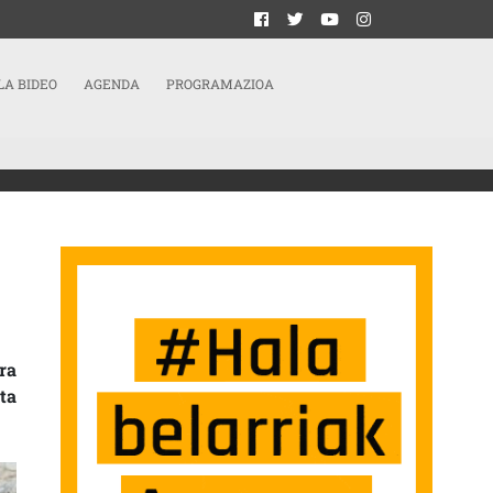
LA BIDEO
AGENDA
PROGRAMAZIOA
SPATUKO DUTE GASTEIZKO GAZTETXEAN
ra
ta