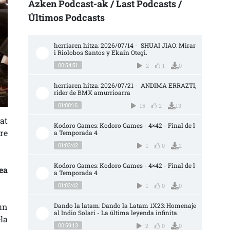
Azken Podcast-ak / Last Podcasts /
Últimos Podcasts
herriaren hitza: 2026/07/14 -  SHUAI JIAO: Mirar
i Riolobos Santos y Ekain Otegi.
00:54:51
2
1
0
herriaren hitza: 2026/07/21 -  ANDIMA ERRAZTI, 
rider de BMX amurrioarra
01:00:16
15
2
13
at
Kodoro Games: Kodoro Games - 4×42 - Final de l
re
a Temporada 4
01:03:42
1
0
2
Kodoro Games: Kodoro Games - 4×42 - Final de l
ea
a Temporada 4
01:03:42
1
0
0
un
Dando la latam: Dando la Latam 1X23: Homenaje 
al Indio Solari - La última leyenda infinita.
la
00:59:13
2
0
0