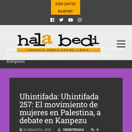
EGIN ZAITEZ
BAZKIDE!
Hala Bedi
>
Podcasts
>
Sozialak
>
uhintifada
>
Uhintifada
257: El movimiento de mujeres en Palestina, a debate en
Kanpezu
Uhintifada: Uhintifada
257: El movimiento de
mujeres en Palestina, a
debate en Kanpezu
26 MAIATZA, 2016
UHINTIFADA
0