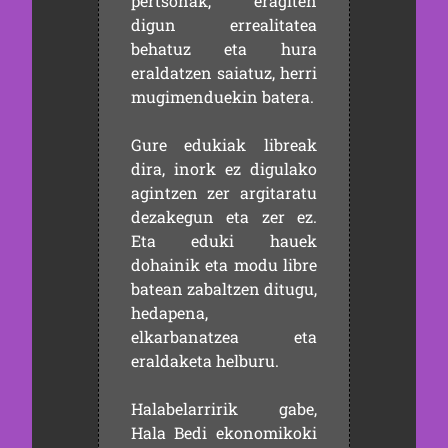
pertsonak, eragiten
digun errealitatea
behatuz eta hura
eraldatzen saiatuz, herri
mugimenduekin batera.
Gure edukiak libreak
dira, inork ez digulako
agintzen zer argitaratu
dezakegun eta zer ez.
Eta eduki hauek
dohainik eta modu libre
batean zabaltzen ditugu,
hedapena,
elkarbanatzea eta
eraldaketa helburu.
Halabelarririk gabe,
Hala Bedi ekonomikoki