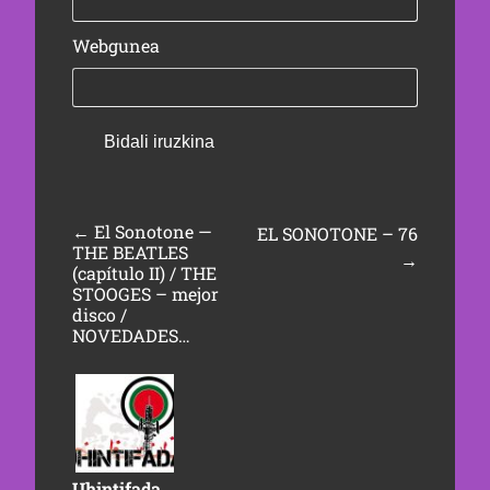
Webgunea
←
El Sonotone —
EL SONOTONE – 76
THE BEATLES
→
(capítulo II) / THE
STOOGES – mejor
disco /
NOVEDADES…
Uhintifada