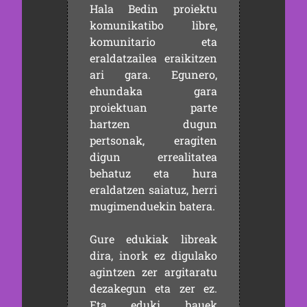
Hala Bedin proiektu
komunikatibo libre,
komunitario eta
eraldatzailea eraikitzen
ari gara. Egunero,
ehundaka gara
proiektuan parte
hartzen dugun
pertsonak, eragiten
digun errealitatea
behatuz eta hura
eraldatzen saiatuz, herri
mugimenduekin batera.
Gure edukiak libreak
dira, inork ez digulako
agintzen zer argitaratu
dezakegun eta zer ez.
Eta eduki hauek