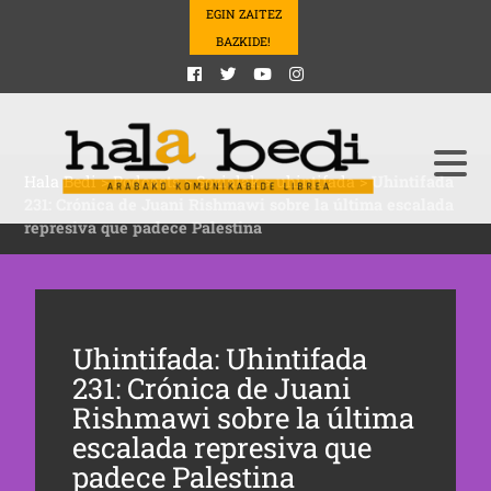
EGIN ZAITEZ
BAZKIDE!
Hala Bedi
>
Podcasts
>
Sozialak
>
uhintifada
>
Uhintifada
231: Crónica de Juani Rishmawi sobre la última escalada
represiva que padece Palestina
Uhintifada: Uhintifada
231: Crónica de Juani
Rishmawi sobre la última
escalada represiva que
padece Palestina