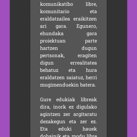
komunikatibo libre,
komunitario eta
eraldatzailea eraikitzen
ari gara. Egunero,
ehundaka gara
proiektuan parte
hartzen dugun
pertsonak, eragiten
digun errealitatea
behatuz eta hura
eraldatzen saiatuz, herri
mugimenduekin batera.
Gure edukiak libreak
dira, inork ez digulako
agintzen zer argitaratu
dezakegun eta zer ez.
Eta eduki hauek
dohainik eta modu libre