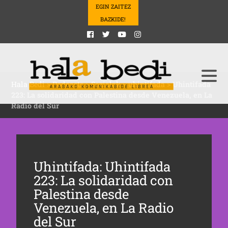
EGIN ZAITEZ
BAZKIDE!
Hala Bedi
>
Podcasts
>
Sozialak
>
uhintifada
>
Uhintifada
223: La solidaridad con Palestina desde Venezuela, en La
Radio del Sur
Uhintifada: Uhintifada
223: La solidaridad con
Palestina desde
Venezuela, en La Radio
del Sur