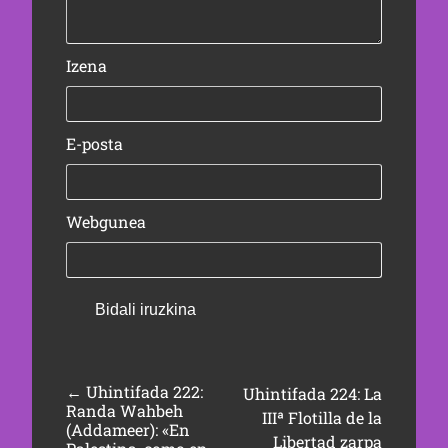
Izena
E-posta
Webgunea
←
Uhintifada 222:
Uhintifada 224: La
Randa Wahbeh
IIIª Flotilla de la
(Addameer): «En
Libertad zarpa