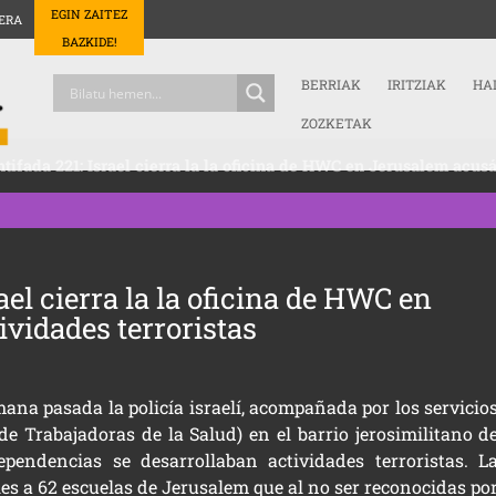
EGIN ZAITEZ
ERA
BAZKIDE!
BERRIAK
IRITZIAK
HA
ZOZKETAK
tifada 221: Israel cierra la la oficina de HWC en Jerusalem acusá
ael cierra la la oficina de HWC en
vidades terroristas
ana pasada la policía israelí, acompañada por los servicio
de Trabajadoras de la Salud) en el barrio jerosimilitano d
pendencias se desarrollaban actividades terroristas. L
les a 62 escuelas de Jerusalem que al no ser reconocidas po