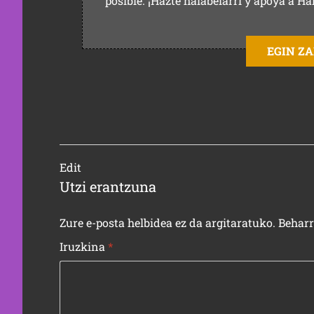
posible. ¡Hazte halabelarri y apoya a Ha
EGIN Z
Edit
Utzi erantzuna
Zure e-posta helbidea ez da argitaratuko.
Behar
Iruzkina
*