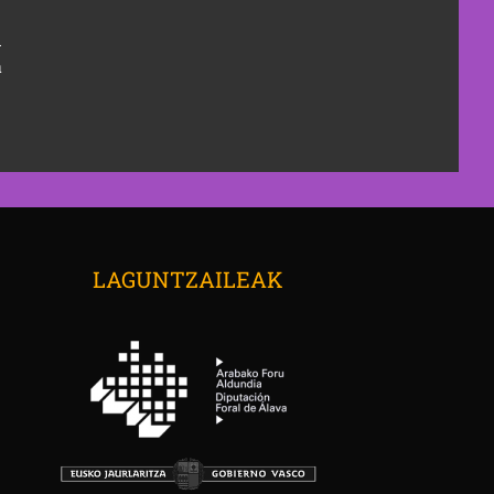
n
a
→
LAGUNTZAILEAK