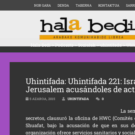
NOR GARA
DENDA
TABERNA
KONTAKTUA
SARR
Hala Bedi
>
Podcasts
>
Sozialak
>
uhintifada
>
Uhin
Uhintifada: Uhintifada 221: Isr
Jerusalem acusándoles de acti
5 AZAROA, 2015
UHINTIFADA
0
La sem
secretos, clausuró la oficina de HWC (Comités 
Shuafat, bajo la acusación de que en sus de
organización ofrece servicios sanitarios y socia