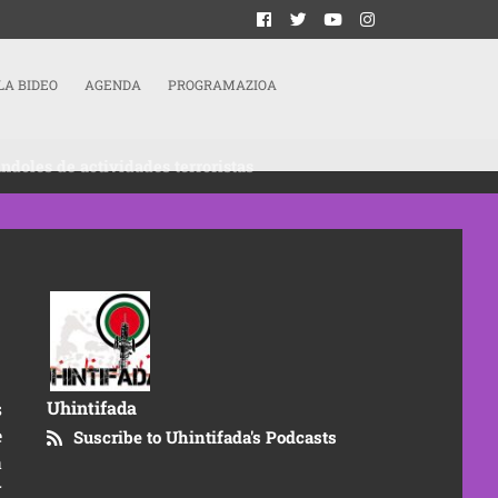
LA BIDEO
AGENDA
PROGRAMAZIOA
ndoles de actividades terroristas
Uhintifada
s
e
Suscribe to Uhintifada's Podcasts
a
r