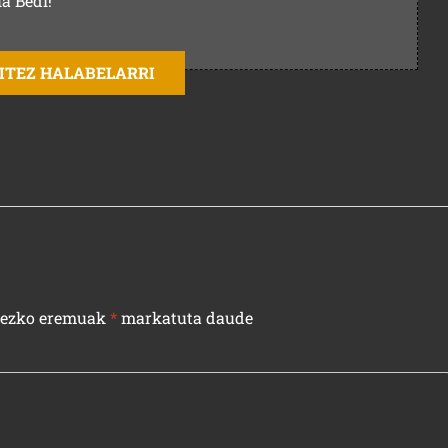
la Bedi!
AITEZ HALABELARRI
rezko eremuak
*
markatuta daude