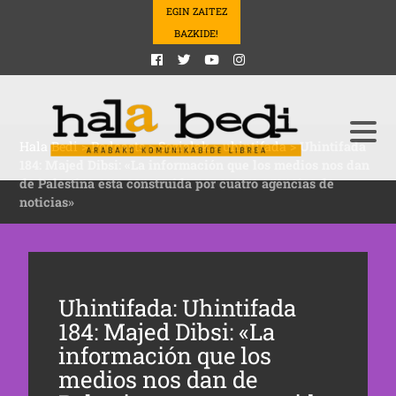
EGIN ZAITEZ
BAZKIDE!
Hala Bedi
>
Podcasts
>
Sozialak
>
uhintifada
>
Uhintifada
184: Majed Dibsi: «La información que los medios nos dan
de Palestina esta construida por cuatro agencias de
noticias»
Uhintifada: Uhintifada
184: Majed Dibsi: «La
información que los
medios nos dan de