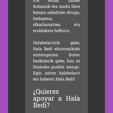
Eta eduki hauek
dohainik eta modu libre
batean zabaltzen ditugu,
hedapena,
elkarbanatzea eta
eraldaketa helburu.
Halabelarririk gabe,
Hala Bedi ekonomikoki
sostengatzen duten
bazkiderik gabe, hau ez
litzateke posible izango.
Egin zaitez halabelarri
eta babestu Hala Bedi!
¿Quieres
apoyar a Hala
Bedi?