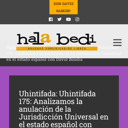
EGIN ZAITEZ
BAZKIDE!
Hala Bedi
>
Podcasts
>
Sozialak
>
uhintifada
>
Uhintifada
175: Analizamos la anulación de la Jurisdicción Universal
en el estado español con David Bondia
Uhintifada: Uhintifada
175: Analizamos la
anulación de la
Jurisdicción Universal en
el estado español con