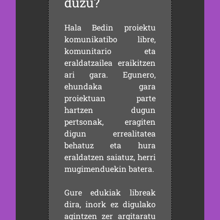
duzu?
Hala Bedin proiektu
komunikatibo libre,
komunitario eta
eraldatzailea eraikitzen
ari gara. Egunero,
ehundaka gara
proiektuan parte
hartzen dugun
pertsonak, eragiten
digun errealitatea
behatuz eta hura
eraldatzen saiatuz, herri
mugimenduekin batera.
Gure edukiak libreak
dira, inork ez digulako
agintzen zer argitaratu