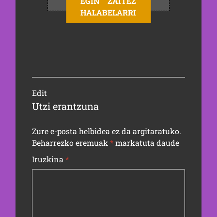
EGIN ZAITEZ
HALABELARRI
Edit
Utzi erantzuna
Zure e-posta helbidea ez da argitaratuko.
Beharrezko eremuak
*
markatuta daude
Iruzkina
*