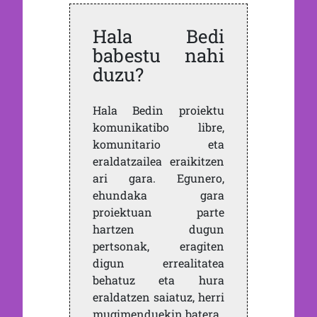
Hala Bedi
babestu nahi
duzu?
Hala Bedin proiektu
komunikatibo libre,
komunitario eta
eraldatzailea eraikitzen
ari gara. Egunero,
ehundaka gara
proiektuan parte
hartzen dugun
pertsonak, eragiten
digun errealitatea
behatuz eta hura
eraldatzen saiatuz, herri
mugimenduekin batera.