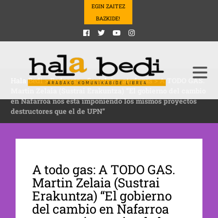
EGIN ZAITEZ
BAZKIDE!
Hala Bedi
>
Podcasts
>
Sozialak
>
atodogas
>
A TODO GAS.
Martin Zelaia (Sustrai Erakuntza) “El gobierno del cambio
en Nafarroa nos esta imponiendo los mismos proyectos
destructores que el de UPN”
A todo gas: A TODO GAS.
Martin Zelaia (Sustrai
Erakuntza) “El gobierno
del cambio en Nafarroa