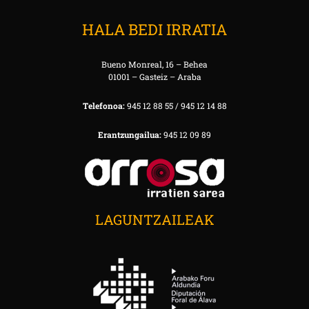
HALA BEDI IRRATIA
Bueno Monreal, 16 – Behea
01001 – Gasteiz – Araba
Telefonoa:
945 12 88 55 / 945 12 14 88
Erantzungailua:
945 12 09 89
LAGUNTZAILEAK