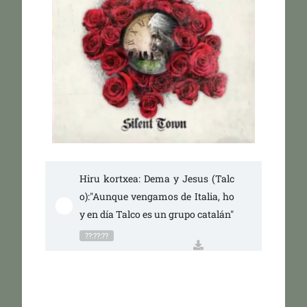
Hiru kortxea: Dema y Jesus (Talc
o):"Aunque vengamos de Italia, ho
y en día Talco es un grupo catalán"
??:??:??