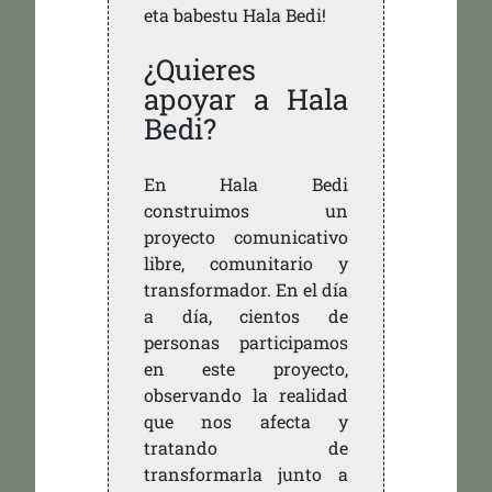
eta babestu Hala Bedi!
¿Quieres
apoyar a Hala
Bedi?
En Hala Bedi
construimos un
proyecto comunicativo
libre, comunitario y
transformador. En el día
a día, cientos de
personas participamos
en este proyecto,
observando la realidad
que nos afecta y
tratando de
transformarla junto a