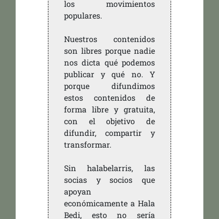
los movimientos
populares.
Nuestros contenidos
son libres porque nadie
nos dicta qué podemos
publicar y qué no. Y
porque difundimos
estos contenidos de
forma libre y gratuita,
con el objetivo de
difundir, compartir y
transformar.
Sin halabelarris, las
socias y socios que
apoyan
económicamente a Hala
Bedi, esto no sería