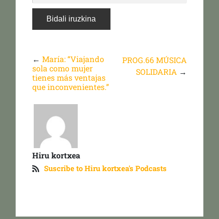
←
María: “Viajando
PROG.66 MÚSICA
sola como mujer
SOLIDARIA
→
tienes más ventajas
que inconvenientes.”
Hiru kortxea
Suscribe to Hiru kortxea's Podcasts