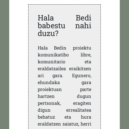
Hala Bedi
babestu nahi
duzu?
Hala Bedin proiektu
komunikatibo libre,
komunitario eta
eraldatzailea eraikitzen
ari gara. Egunero,
ehundaka gara
proiektuan parte
hartzen dugun
pertsonak, eragiten
digun errealitatea
behatuz eta hura
eraldatzen saiatuz, herri