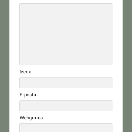
Izena
E-posta
Webgunea