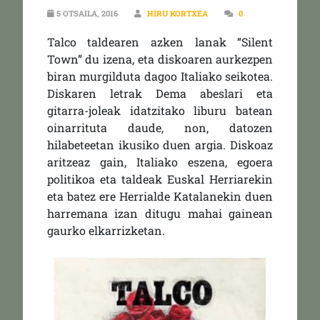
5 OTSAILA, 2016
HIRU KORTXEA
0
Talco taldearen azken lanak “Silent
Town” du izena, eta diskoaren aurkezpen
biran murgilduta dagoo Italiako seikotea.
Diskaren letrak Dema abeslari eta
gitarra-joleak idatzitako liburu batean
oinarrituta daude, non, datozen
hilabeteetan ikusiko duen argia. Diskoaz
aritzeaz gain, Italiako eszena, egoera
politikoa eta taldeak Euskal Herriarekin
eta batez ere Herrialde Katalanekin duen
harremana izan ditugu mahai gainean
gaurko elkarrizketan.