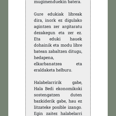
mugimenduekin batera.
Gure edukiak libreak
dira, inork ez digulako
agintzen zer argitaratu
dezakegun eta zer ez.
Eta eduki hauek
dohainik eta modu libre
batean zabaltzen ditugu,
hedapena,
elkarbanatzea eta
eraldaketa helburu.
Halabelarririk gabe,
Hala Bedi ekonomikoki
sostengatzen duten
bazkiderik gabe, hau ez
litzateke posible izango.
Egin zaitez halabelarri