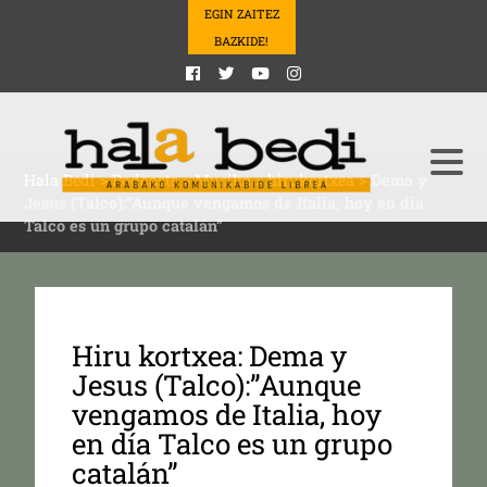
EGIN ZAITEZ
BAZKIDE!
Hala Bedi
>
Podcasts
>
Musika
>
hirukortxea
>
Dema y
Jesus (Talco):”Aunque vengamos de Italia, hoy en día
Talco es un grupo catalán”
Hiru kortxea: Dema y
Jesus (Talco):”Aunque
vengamos de Italia, hoy
en día Talco es un grupo
catalán”