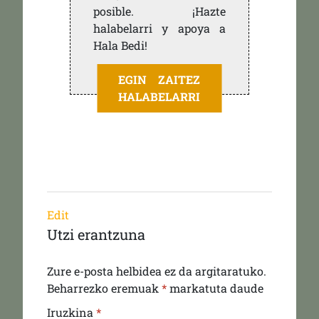
posible. ¡Hazte
halabelarri y apoya a
Hala Bedi!
EGIN ZAITEZ
HALABELARRI
Edit
Utzi erantzuna
Zure e-posta helbidea ez da argitaratuko.
Beharrezko eremuak
*
markatuta daude
Iruzkina
*