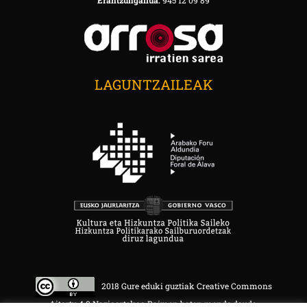
LAGUNTZAILEAK
2018 Gure eduki guztiak Creative Commons
Aitortu 4.0 Nazioartekoa Baimen baten mende daude.