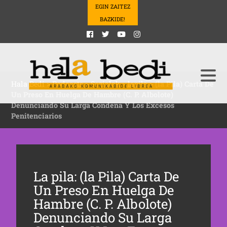
EGIN ZAITEZ
BAZKIDE!
Hala Bedi
>
Podcasts
>
Sozialak
>
lapila
>
(la Pila) Carta De
Un Preso En Huelga De Hambre (C. P. Albolote)
Denunciando Su Larga Condena Y Los Excesos
Penitenciarios
La pila: (la Pila) Carta De
Un Preso En Huelga De
Hambre (C. P. Albolote)
Denunciando Su Larga