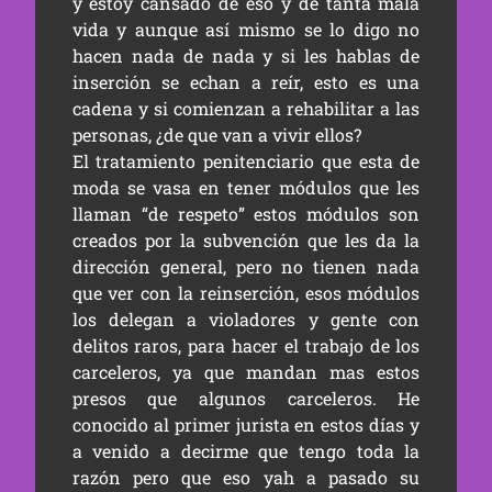
y estoy cansado de eso y de tanta mala
vida y aunque así mismo se lo digo no
hacen nada de nada y si les hablas de
inserción se echan a reír, esto es una
cadena y si comienzan a rehabilitar a las
personas, ¿de que van a vivir ellos?
El tratamiento penitenciario que esta de
moda se vasa en tener módulos que les
llaman “de respeto” estos módulos son
creados por la subvención que les da la
dirección general, pero no tienen nada
que ver con la reinserción, esos módulos
los delegan a violadores y gente con
delitos raros, para hacer el trabajo de los
carceleros, ya que mandan mas estos
presos que algunos carceleros. He
conocido al primer jurista en estos días y
a venido a decirme que tengo toda la
razón pero que eso yah a pasado su