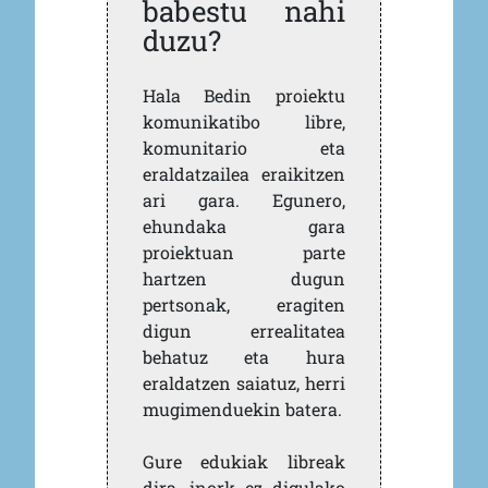
babestu nahi
duzu?
Hala Bedin proiektu
komunikatibo libre,
komunitario eta
eraldatzailea eraikitzen
ari gara. Egunero,
ehundaka gara
proiektuan parte
hartzen dugun
pertsonak, eragiten
digun errealitatea
behatuz eta hura
eraldatzen saiatuz, herri
mugimenduekin batera.
Gure edukiak libreak
dira, inork ez digulako