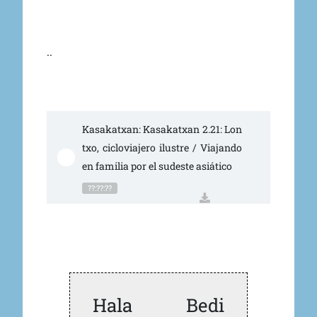
..
Kasakatxan: Kasakatxan 2.21: Lon
txo, cicloviajero ilustre / Viajando 
en familia por el sudeste asiático
??:??:??
Hala Bedi