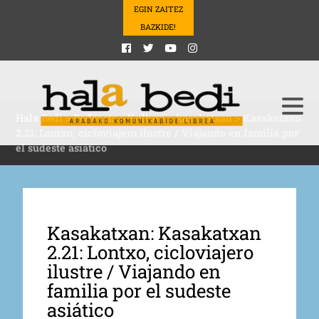
EGIN ZAITEZ
BAZKIDE!
Hala Bedi
>
Podcasts
>
Kultura
>
kasakatxan
>
Kasakatxan
2.21: Lontxo, cicloviajero ilustre / Viajando en familia por
el sudeste asiático
Kasakatxan: Kasakatxan
2.21: Lontxo, cicloviajero
ilustre / Viajando en
familia por el sudeste
asiático