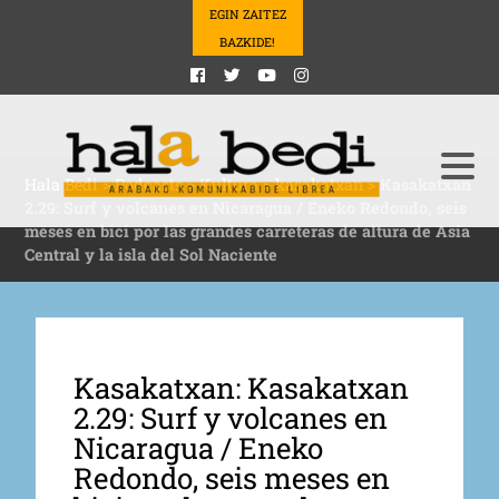
EGIN ZAITEZ
BAZKIDE!
Hala Bedi
>
Podcasts
>
Kultura
>
kasakatxan
>
Kasakatxan
2.29: Surf y volcanes en Nicaragua / Eneko Redondo, seis
meses en bici por las grandes carreteras de altura de Asia
Central y la isla del Sol Naciente
Kasakatxan: Kasakatxan
2.29: Surf y volcanes en
Nicaragua / Eneko
Redondo, seis meses en