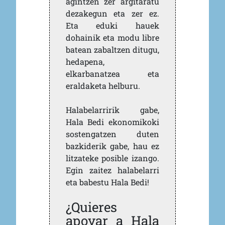
agintzen zer argitaratu
dezakegun eta zer ez.
Eta eduki hauek
dohainik eta modu libre
batean zabaltzen ditugu,
hedapena,
elkarbanatzea eta
eraldaketa helburu.
Halabelarririk gabe,
Hala Bedi ekonomikoki
sostengatzen duten
bazkiderik gabe, hau ez
litzateke posible izango.
Egin zaitez halabelarri
eta babestu Hala Bedi!
¿Quieres
apoyar a Hala