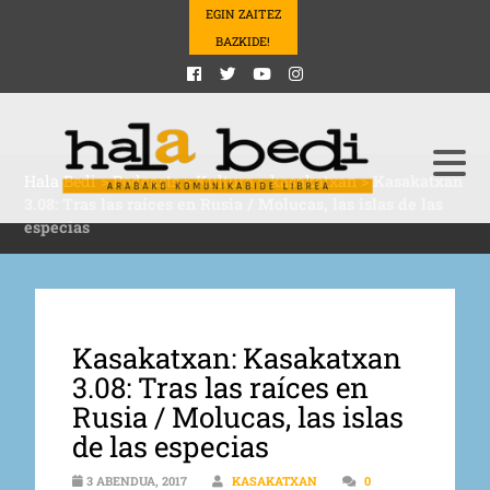
EGIN ZAITEZ
BAZKIDE!
Hala Bedi
>
Podcasts
>
Kultura
>
kasakatxan
>
Kasakatxan
3.08: Tras las raíces en Rusia / Molucas, las islas de las
especias
Kasakatxan: Kasakatxan
3.08: Tras las raíces en
Rusia / Molucas, las islas
de las especias
3 ABENDUA, 2017
KASAKATXAN
0