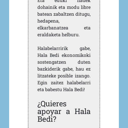
Eta eduki hauek
dohainik eta modu libre
batean zabaltzen ditugu,
hedapena,
elkarbanatzea eta
eraldaketa helburu.
Halabelarririk gabe,
Hala Bedi ekonomikoki
sostengatzen duten
bazkiderik gabe, hau ez
litzateke posible izango.
Egin zaitez halabelarri
eta babestu Hala Bedi!
¿Quieres
apoyar a Hala
Bedi?