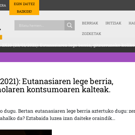
EGIN ZAITEZ
ERA
BAZKIDE!
BERRIAK
IRITZIAK
HA
ZOZKETAK
 2X10 (23/01/2021): Eutanasiaren lege berria, gitzurruneko koli
2021): Eutanasiaren lege berria,
oholaren kontsumoaren kalteak.
o dugu. Bertan eutanasiaren lege berria aztertuko dugu: ze
 ahalko da? Eztabaida luzea izan daiteke oraindik…