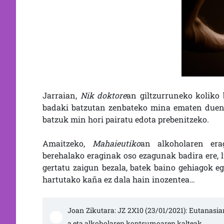
Jarraian,
Nik doktore
an giltzurruneko koliko 
badaki batzutan zenbateko mina ematen duen!
batzuk min hori pairatu edota prebenitzeko.
Amaitzeko,
Mahaieutiko
an alkoholaren era
berehalako eraginak oso ezagunak badira ere, l
gertatu zaigun bezala, batek baino gehiagok e
hartutako kaña ez dala hain inozentea…
Joan Zikutara: JZ 2X10 (23/01/2021): Eutanasiar
a eta alkoholaren kontsumoaren kalteak.