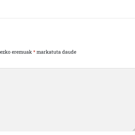
rezko eremuak
*
markatuta daude