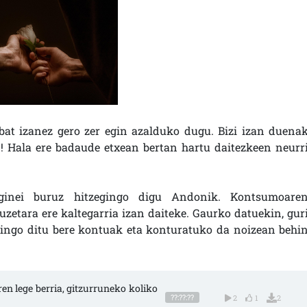
bat izanez gero zer egin azalduko dugu. Bizi izan duena
 Hala ere badaude etxean bertan hartu daitezkeen neurr
ginei buruz hitzegingo digu Andonik. Kontsumoare
uzetara ere kaltegarria izan daiteke. Gaurko datuekin, gur
gingo ditu bere kontuak eta konturatuko da noizean behi
en lege berria, gitzurruneko koliko
??:??:??
2
1
2