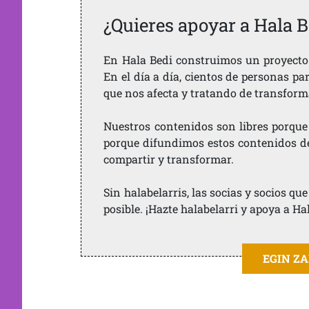
¿Quieres apoyar a Hala B
En Hala Bedi construimos un proyecto 
En el día a día, cientos de personas pa
que nos afecta y tratando de transform
Nuestros contenidos son libres porque
porque difundimos estos contenidos de f
compartir y transformar.
Sin halabelarris, las socias y socios q
posible. ¡Hazte halabelarri y apoya a Ha
EGIN Z