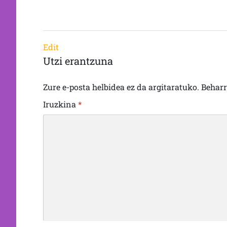
Edit
Utzi erantzuna
Zure e-posta helbidea ez da argitaratuko.
Behar
Iruzkina
*