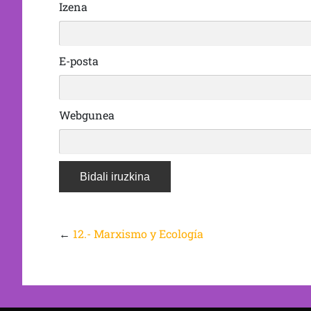
Izena
E-posta
Webgunea
←
12.- Marxismo y Ecología