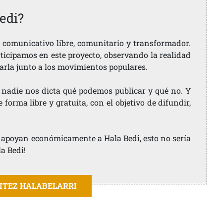
edi?
comunicativo libre, comunitario y transformador.
rticipamos en este proyecto, observando la realidad
arla junto a los movimientos populares.
 nadie nos dicta qué podemos publicar y qué no. Y
orma libre y gratuita, con el objetivo de difundir,
ue apoyan económicamente a Hala Bedi, esto no sería
la Bedi!
AITEZ HALABELARRI