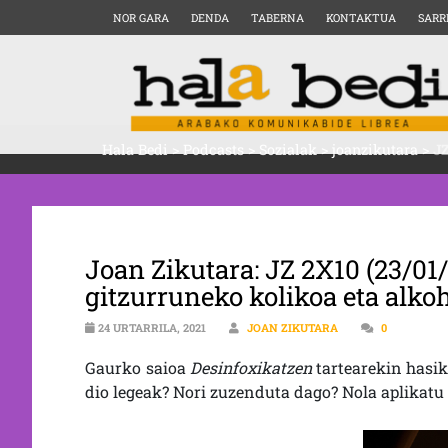
NOR GARA
DENDA
TABERNA
KONTAKTUA
SARR
Hala Bedi
>
Podcasts
>
Sozialak
>
joanzikutara
>
JZ
Joan Zikutara: JZ 2X10 (23/01/
gitzurruneko kolikoa eta alk
24 URTARRILA, 2021
JOAN ZIKUTARA
0
Gaurko saioa
Desinfoxikatzen
tartearekin hasik
dio legeak? Nori zuzenduta dago? Nola aplikatu