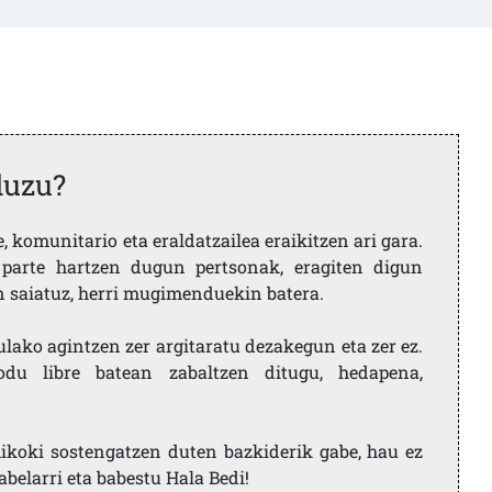
duzu?
 komunitario eta eraldatzailea eraikitzen ari gara.
parte hartzen dugun pertsonak, eragiten digun
en saiatuz, herri mugimenduekin batera.
ulako agintzen zer argitaratu dezakegun eta zer ez.
u libre batean zabaltzen ditugu, hedapena,
ikoki sostengatzen duten bazkiderik gabe, hau ez
labelarri eta babestu Hala Bedi!