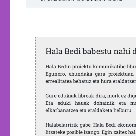
Hala Bedi babestu nahi 
Hala Bedin proiektu komunikatibo libre,
Egunero, ehundaka gara proiektuan 
errealitatea behatuz eta hura eraldatz
Gure edukiak libreak dira, inork ez dig
Eta eduki hauek dohainik eta mod
elkarbanatzea eta eraldaketa helburu.
Halabelarririk gabe, Hala Bedi ekonom
litzateke posible izango. Egin zaitez ha