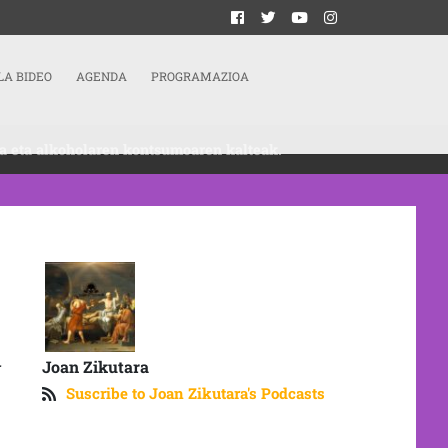
LA BIDEO
AGENDA
PROGRAMAZIOA
koa eta alkoholaren kontsumoaren kalteak.
Joan Zikutara
r
Suscribe to Joan Zikutara's Podcasts